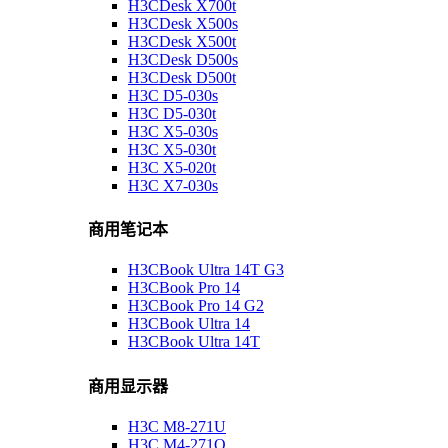
H3CDesk X700t
H3CDesk X500s
H3CDesk X500t
H3CDesk D500s
H3CDesk D500t
H3C D5-030s
H3C D5-030t
H3C X5-030s
H3C X5-030t
H3C X5-020t
H3C X7-030s
商用笔记本
H3CBook Ultra 14T G3
H3CBook Pro 14
H3CBook Pro 14 G2
H3CBook Ultra 14
H3CBook Ultra 14T
商用显示器
H3C M8-271U
H3C M4-271Q