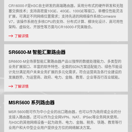
CR16000-F是H3C自主研发的高端路由器，采用分布式的硬件转发和无阻
塞交换技术；支持高密度10GE、40GE、100GE等接口，单槽位性能灵活
扩展，可满足不同网络位置需求；支持先进的网络操作系统Comware
V7，该操作系统在多核CPU的支持、分布式计算、模块化设计、高可用性
架构、虚拟化、开放性等方面与CR16000-F完美融合。
了解详情
SR6600-M 智能汇聚路由器
SR6600-M全场景智能汇聚路由器产品以强悍的数据处理能力、多类型的
业务扩展接口、丰富的软件特性、全面的SDN方案适配能力、绿色节能设
计充分满足用户未来业务扩展的多元化需求，符合运营商及各行业建设的
发展趋势，为运营商、政府、电力、金融、教育、企业等百行百业赋能。
了解详情
MSR5600 系列路由器
MSR 5600既可作为中小企业的出口路由器，也可以作为政府或企业的分
支接入路由器，还可以作为企业网VPN、NAT、IPSec等业务网关使用，
与H3C的其他网络设备一起为政务、电力、金融、税务、铁路、教育等行
业用户和大中型企业用户提供全方位的网络解决方案。