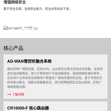
增强网络安全
基于安全合规，全栈安全能力，安全业务自动下发。
IPv6+智能联接解决方案
新华三IPv6+旨在为新一代互联网，构建低时延、智能、
融合可信的网络发展基石，全面使能百行百业向数字
核心产品
化、智能化的转型。
了解详情
AD-WAN管控析融合系统
面向多种广域网场景，实现VPN、QoS和安全等业务自动化部署，支持动
态优选流量路径，致力于帮助用户节省线路成本，提高网络资源利用率，
优化用户业务体验及保障用户数据在广域网传输的安全性。基于专家知识
和场景AI算法，洞察全网健康状态，进行故障根因定位及AI预测，实现广
域网智能运维。
了解详情
CR16000-F 核心路由器