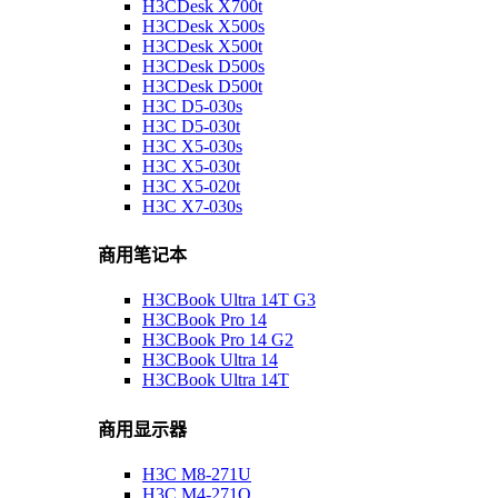
H3CDesk X700t
H3CDesk X500s
H3CDesk X500t
H3CDesk D500s
H3CDesk D500t
H3C D5-030s
H3C D5-030t
H3C X5-030s
H3C X5-030t
H3C X5-020t
H3C X7-030s
商用笔记本
H3CBook Ultra 14T G3
H3CBook Pro 14
H3CBook Pro 14 G2
H3CBook Ultra 14
H3CBook Ultra 14T
商用显示器
H3C M8-271U
H3C M4-271Q