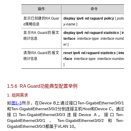
操作
命令
显示已创建的RA Guar
display ipv6 nd raguard policy
[
polic
d策略信息
y-name
]
显示RA Guard的报文
display ipv6 nd raguard statistics
[
in
统计信息
terface
interface-type interface-numb
er
]
清除RA Guard的报文
reset ipv6 nd raguard statistics
[
inte
统计信息
rface
interface-type interface-number
]
1.5.6 RA Guard
功能典型配置举例
1. 组网需求
如
图1-3
所示，在Device B上通过接口Ten-GigabitEthernet3/0/1
和Ten-GigabitEthernet3/0/2分别连接主机Host和Device C，通过
接口Ten-GigabitEthernet3/0/3连接Device A。接口Ten-
GigabitEthernet3/0/1、Ten-GigabitEthernet3/0/2和Ten-
GigabitEthernet3/0/3都属于VLAN 10。