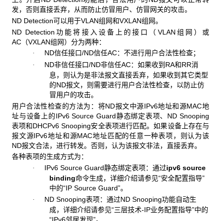
发，否则直接丢弃，从而防止仿冒用户、仿冒网关的攻击。
ND Detection可以用于VLAN组网和VXLAN组网。
ND Detection功能将接入设备上的接口（VLAN组网）或
AC（VXLAN组网）分为两种：
ND信任接口/ND信任AC：不进行用户合法性检查；
·
ND非信任接口/ND非信任AC：如果收到RA和RR消
·
息，则认为是非法报文直接丢弃，如果收到其它类型
的ND报文，则需要进行用户合法性检查，以防止仿
冒用户的攻击。
用户合法性检查的方法为：将ND报文中源IPv6地址和源MAC地
址与设备上的IPv6 Source Guard静态绑定表项、ND Snooping
表项和DHCPv6 Snooping安全表项进行匹配。如果设备上存在与
报文源IPv6地址和源MAC地址匹配的任意一种表项，则认为该
ND报文合法，进行转发。否则，认为该报文非法，直接丢弃。
各种表项的生成方式为：
IPv6 Source Guard静态绑定表项：通过
ipv6 source
·
binding
命令生成，详细介绍请参见“安全配置指导”
中的“IP Source Guard”。
ND Snooping表项：通过ND Snooping功能自动生
·
成，详细介绍请参见“三层技术-IP业务配置指导”中的
“IPv6邻居发现”。