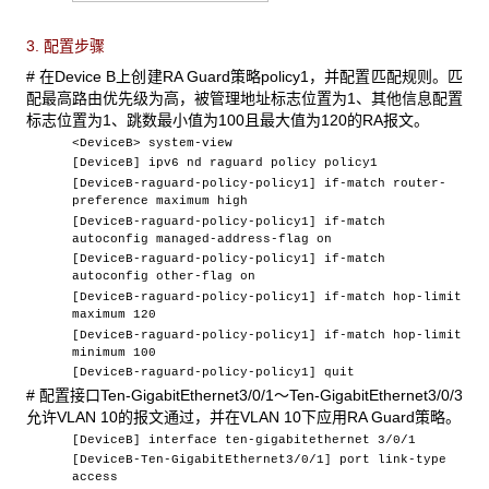
3. 配置步骤
# 在Device B上创建RA Guard策略policy1，并配置匹配规则。匹
配最高路由优先级为高，被管理地址标志位置为1、其他信息配置
标志位置为1、跳数最小值为100且最大值为120的RA报文。
<DeviceB> system-view
[DeviceB] ipv6 nd raguard policy policy1
[DeviceB-raguard-policy-policy1] if-match router-
preference maximum high
[DeviceB-raguard-policy-policy1] if-match
autoconfig managed-address-flag on
[DeviceB-raguard-policy-policy1] if-match
autoconfig other-flag on
[DeviceB-raguard-policy-policy1] if-match hop-limit
maximum 120
[DeviceB-raguard-policy-policy1] if-match hop-limit
minimum 100
[DeviceB-raguard-policy-policy1] quit
# 配置接口Ten-GigabitEthernet3/0/1～Ten-GigabitEthernet3/0/3
允许VLAN 10的报文通过，并在VLAN 10下应用RA Guard策略。
[DeviceB] interface ten-gigabitethernet 3/0/1
[DeviceB-Ten-GigabitEthernet3/0/1] port link-type
access