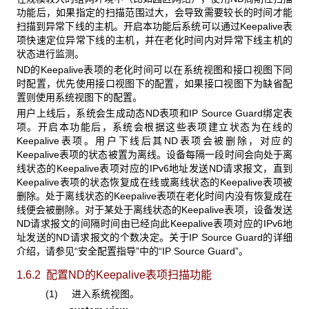
功能后，如果指定的扫描范围过大，会导致需要较长的时间才能
扫描到异常下线的主机。开启本功能后系统可以通过Keepalive表
项快速定位异常下线的主机，并在老化时间内对异常下线主机的
状态进行监测。
ND的Keepalive表项的老化时间可以在系统视图和接口视图下同
时配置，优先使用接口视图下的配置，如果接口视图下为缺省配
置则使用系统视图下的配置。
用户上线后，系统会生成动态ND表项和IP Source Guard绑定表
项。开启本功能后，系统会根据这些表项建立状态为在线的
Keepalive表项。用户下线后其ND表项会被删除，对应的
Keepalive表项的状态被置为离线。设备每隔一段时间会向处于离
线状态的Keepalive表项对应的IPv6地址发送ND请求报文，直到
Keepalive表项的状态恢复成在线或离线状态的Keepalive表项被
删除。处于离线状态的Keepalive表项在老化时间内没有恢复成在
线便会被删除。对于某处于离线状态的Keepalive表项，设备发送
ND请求报文的间隔时间由已经向此Keepalive表项对应的IPv6地
址发送的ND请求报文的个数决定。关于IP Source Guard的详细
介绍，请参见“安全配置指导”中的“IP Source Guard”。
1.6.2 配置ND
的Keepalive表项扫描功能
(1) 进入系统视图。