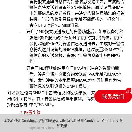
备将报文速率信息作为告警信息发送出去，生成的告
警信息将发送到设备的SNMP模块，通过设置SNMP
中告警信息的发送参数，来决定告警信息输出的相关
特性。当设备收到目标IP地址不能解析的IP报文时，
会向CPU上送ND Miss消息。
开启了ND报文发送限速的告警功能后，如果设备每秒
·
发送的ND报文的个数超过了设备定制的阈值，设备
会将超速峰值作为告警信息发送出去，生成的告警信
息将发送到设备的SNMP模块，通过设置SNMP中告
警信息的发送参数，来决定告警信息输出的相关特
性。
开启了ND模块终端用户间IPv6地址冲突的告警功能
·
后，设备会将冲突报文的发送端IPv6地址和MAC地
址、发生冲突的本地表项的MAC地址等信息作为告
警信息发送到设备的SNMP模块。
可以通过设置SNMP中告警信息的发送参数，来决定告警信息输
联系我们
出的相关特性。有关告警信息的详细描述，请参见“网络管理和监
控配置指导”中的“SNMP”。
2. 配置步骤
本站点使用Cookies，继续浏览表示您同意我们使用Cookies。
Cookies和隐
(1) 进入系统视图。
私政策>
system-view