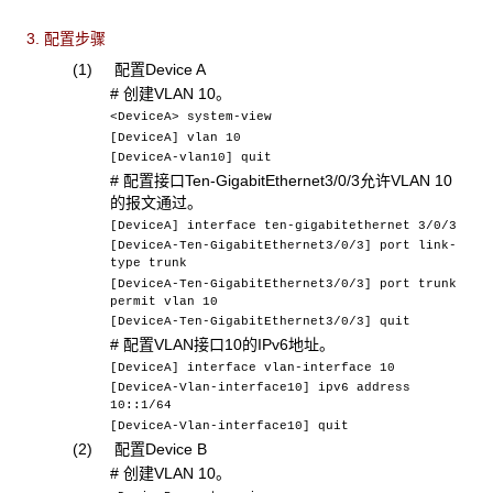
3. 配置步骤
(1) 配置Device A
# 创建VLAN 10。
<DeviceA> system-view
[DeviceA] vlan 10
[DeviceA-vlan10] quit
# 配置接口Ten-GigabitEthernet3/0/3允许VLAN 10
的报文通过。
[DeviceA] interface ten-gigabitethernet 3/0/3
[DeviceA-Ten-GigabitEthernet3/0/3] port link-
type trunk
[DeviceA-Ten-GigabitEthernet3/0/3] port trunk
permit vlan 10
[DeviceA-Ten-GigabitEthernet3/0/3] quit
# 配置VLAN接口10的IPv6地址。
[DeviceA] interface vlan-interface 10
[DeviceA-Vlan-interface10] ipv6 address
10::1/64
[DeviceA-Vlan-interface10] quit
(2) 配置Device B
# 创建VLAN 10。