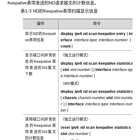
Keepalive表项发送的ND请求报文的计数信息。
表1-3 ND的Keepalive表项扫描显示信息
操作
命令
显示ND的Keepali
display ipv6 nd scan keepalive entry
[
int
ve表项信息
erface
interface-type interface-number
]
[
count
]
显示接口向异常状
（独立运行模式）
态的Keepalive表
display ipv6 nd scan keepalive statistics
项发送的NS报文
[
slot
slot-number
] [
interface
interface-typ
个数
e interface-number
]
（IRF模式）
display ipv6 nd scan keepalive statistics
[
chassis
chassis-number
slot
slot-numbe
r
] [
interface
interface-type interface-num
ber
]
清除接口向异常状
（独立运行模式）
态的Keepalive表
reset ipv6 nd scan keepalive statistics
[
项发送的NS报文
slot
slot-number
]
的计数信息