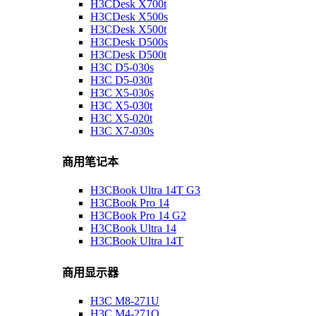
H3CDesk X700t
H3CDesk X500s
H3CDesk X500t
H3CDesk D500s
H3CDesk D500t
H3C D5-030s
H3C D5-030t
H3C X5-030s
H3C X5-030t
H3C X5-020t
H3C X7-030s
商用笔记本
H3CBook Ultra 14T G3
H3CBook Pro 14
H3CBook Pro 14 G2
H3CBook Ultra 14
H3CBook Ultra 14T
商用显示器
H3C M8-271U
H3C M4-271Q