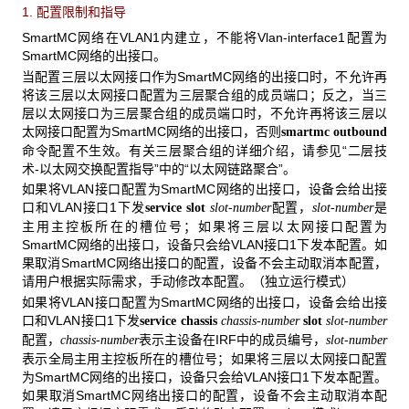
1. 配置限制和指导
SmartMC网络在VLAN1内建立，不能将Vlan-interface1配置为
SmartMC网络的出接口。
当配置三层以太网接口作为SmartMC网络的出接口时，不允许再
将该三层以太网接口配置为三层聚合组的成员端口；反之，当三
层以太网接口为三层聚合组的成员端口时，不允许再将该三层以
太网接口配置为SmartMC网络的出接口，否则
smartmc outbound
命令配置不生效。有关三层聚合组的详细介绍，请参见“二层技
术-以太网交换配置指导”中的“以太网链路聚合”。
如果将VLAN接口配置为SmartMC网络的出接口，设备会给出接
口和VLAN接口1下发
配置，
是
service
slot
slot-number
slot-number
主用主控板所在的槽位号；如果将三层以太网接口配置为
SmartMC网络的出接口，设备只会给VLAN接口1下发本配置。如
果取消SmartMC网络出接口的配置，设备不会主动取消本配置，
请用户根据实际需求，手动修改本配置。（独立运行模式）
如果将VLAN接口配置为SmartMC网络的出接口，设备会给出接
口和VLAN接口1下发
service chassis
chassis-number
slot
slot-number
配置，
表示主设备在IRF中的成员编号，
chassis-number
slot-number
表示全局主用主控板所在的槽位号；如果将三层以太网接口配置
为SmartMC网络的出接口，设备只会给VLAN接口1下发本配置。
如果取消SmartMC网络出接口的配置，设备不会主动取消本配