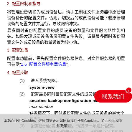
2. 配置限制和指导
将管理设备切换为成员设备后，请手工删除文件服务器中原管理
设备备份的配置文件。否则，切换后的成员设备可能下载原管理
设备的配置文件并运行，导致网络冲突。
最多同时备份配置文件的成员设备的数量和文件服务器性能相
关。如果发现成员设备备份配置文件失败，请将最多同时备份配
置文件的成员设备的数量设置为较小值。
3. 配置准备
配置本功能前，需先配置文件服务器信息。对文件服务器的配置
可参见“
1.6
配置文件服务器信息
”。
4. 配置步骤
(1) 进入系统视图。
system-view
(2) 配置最多同时备份配置文件的成员设备的数量。
联系我们
smartmc backup configuration max-number
max-number
缺省情况下，同时备份配置文件的成员设备的最大个
数为5。
本站点使用Cookies，继续浏览表示您同意我们使用Cookies。
Cookies和隐
私政策>
(3) 配置备份配置文件功能。请选择一项进行配置。