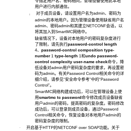
令指定用户名、密码相同，管理设备使用此本地
用户进行内部通信。
对于成员设备，请设置用户名为admin、密码为
¡
admin的本地用户。因为管理设备使用缺省用户名
admin、密码admin和其建立NETCONF会话，以
将其加入到SmartMC网络中。
缺省情况下，设备对本地用户的密码复杂度进行
了限制，请先执行
password-control length
4
、
password-control composition type-
number
1
type-length
1
和
undo password-
control complexity user-name check
命令，降
低设备对admin用户密码复杂度的要求，再设置密
码为admin。有关Password Control相关命令的详
细介绍，请参见“安全命令参考”中的“Password
Control”。
SmartMC网络构建成功后，可以在管理设备上使
用
smartmc tc password
命令修改成员设备缺省
用户admin的密码，提高密码的复杂度。密码修改
成功后，可以登录到成员设备，通过Password
Control相关命令，恢复设备对本地用户admin的
密码复杂度的限制。
开启基于HTTP的NETCONF over SOAP功能。关于
·