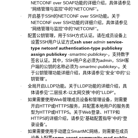
NETCONF over SOAP功能的详细介绍，具体请参见
“网络管理与监控”中的“NETCONF”。
开启基于SSH的NETCONF over SSH功能。关于
·
NETCONF over SSH功能的详细介绍，具体请参见
“网络管理与监控”中的“NETCONF”。
配置公钥管理，用于SSH方式认证。请在成员设备上
·
设置SSH用户认证方式
ssh user
admin
service-
type netconf authentication-type publickey
assign publickey
-smartmc-publickey-
，支持数字
签名认证。其中，SSH用户名必须为
admin
，SSH客
户端的公钥的名称必须为
-smartmc-publickey-
。关
于公钥管理功能详细介绍，具体请参见“安全”中的“公
钥管理”。
全局开启LLDP功能。关于LLDP功能的详细介绍，具
·
体请参见“二层技术-以太网交换”中的“LLDP”。
如果需要使用Web管理成员设备和管理设备，则需要
·
开启HTTP或HTTPS服务，并配置本地用户的服务类
型为HTTP或HTTPS。关于Web登录、HTTP和
HTTPS的详细介绍，请参见“基础配置指导”中的“登
录设备”。
如果需要使用手动建立SmartMC网络，则需要在成员
·
设备上配置
snmp-agent community read public