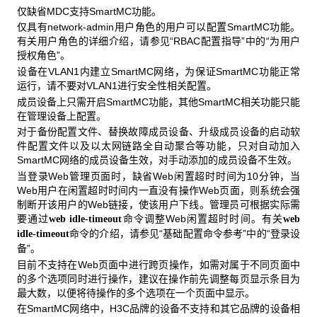
仅缺省MDC支持SmartMC功能。
仅具有network-admin用户角色的用户可以配置SmartMC功能。
有关用户角色的详细介绍，请参见“RBAC配置指导”中的“为用户
授权角色”。
设备在VLAN1内建立SmartMC网络，为保证SmartMC功能正常
运行，请不要对VLAN1进行安全性相关配置。
成员设备上只需开启SmartMC功能，其他SmartMC相关功能只能
在管理设备上配置。
对于备份配置文件、替换故障成员设备、升级成员设备的启动软
件配置文件以及以太网链路全自动聚合等功能，只对自动加入
SmartMC网络的成员设备生效，对手动添加的成员设备不生效。
当登录Web管理页面时，缺省Web闲置超时时间为10分钟，当
Web用户在闲置超时时间内一直没有操作Web页面，则系统会强
制断开该用户的Web链接，使该用户下线。管理员可根据实际需
要通过
命令调整Web闲置超时时间。有关
web idle-timeout
web
命令的介绍，请参见“基础配置命令参考”中的“登录设
idle-timeout
备”。
目前不支持在Web页面中进行跨页操作，如需对属于不同页面中
的多个选项同时进行操作，建议在操作前先调整每页显示条目为
最大数，以便将待操作的多个选项在一个页面中显示。
在SmartMC网络中，H3C品牌的设备不支持和其它品牌的设备相