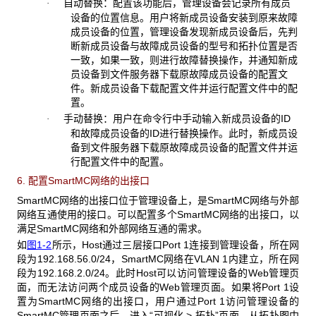
自动替换：配置该功能后，管理设备会记录所有成员
·
设备的位置信息。用户将新成员设备安装到原来故障
成员设备的位置，管理设备发现新成员设备后，先判
断新成员设备与故障成员设备的型号和拓扑位置是否
一致，如果一致，则进行故障替换操作，并通知新成
员设备到文件服务器下载原故障成员设备的配置文
件。新成员设备下载配置文件并运行配置文件中的配
置。
手动替换：用户在命令行中手动输入新成员设备的ID
·
和故障成员设备的ID进行替换操作。此时，新成员设
备到文件服务器下载原故障成员设备的配置文件并运
行配置文件中的配置。
6. 配置SmartMC网络的出接口
SmartMC网络的出接口位于管理设备上，是SmartMC网络与外部
网络互通使用的接口。可以配置多个SmartMC网络的出接口，以
满足SmartMC网络和外部网络互通的需求。
如
图1-2
所示，Host通过三层接口Port 1连接到管理设备，所在网
段为192.168.56.0/24，SmartMC网络在VLAN 1内建立，所在网
段为192.168.2.0/24。此时Host可以访问管理设备的Web管理页
面，而无法访问两个成员设备的Web管理页面。如果将Port 1设
置为SmartMC网络的出接口，用户通过Port 1访问管理设备的
SmartMC管理页面之后，进入“可视化 > 拓扑”页面，从拓扑图中