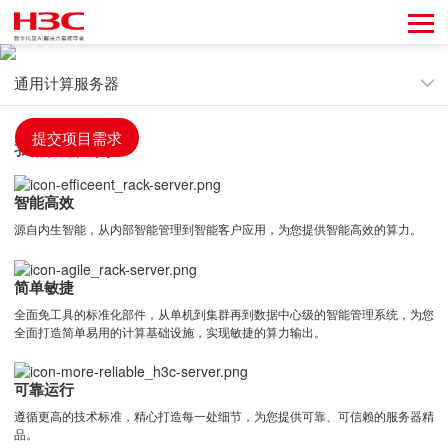
新华三智慧计算作为中国服务器市场的领军品牌，稳居中国市
场前三（数据来源：IDC），提供包括机架、塔式、高密度及整
机柜等通用计算产品组合，致力于为客户提供高效、绿色、智
能的算力及全栈全场景的解决方案。
通用计算服务器
我们的优势
提交项目需求
我们的优势
通用计算服务器
智能高效
源自内生智能，从内部智能管理到智能客户应用，为您提供智能高效的算力。
简单敏捷
全面免工具的标准化部件，从单机到集群再到数据中心级的智能管理系统，为您
全面打造简单易用的计算基础设施，实现敏捷的算力输出。
可靠运行
遵循更高的技术标准，精心打造每一处细节，为您提供可靠、可信赖的服务器精
品。