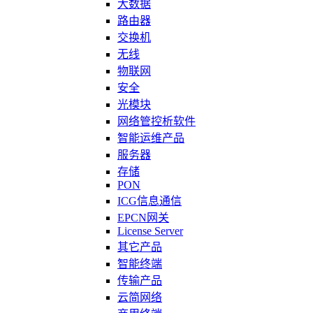
大数据
路由器
交换机
无线
物联网
安全
光模块
网络管控析软件
智能运维产品
服务器
存储
PON
ICG信息通信
EPCN网关
License Server
其它产品
智能终端
传输产品
云简网络