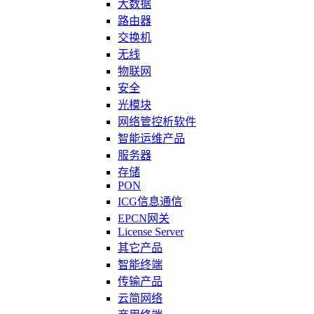
大数据
路由器
交换机
无线
物联网
安全
光模块
网络管控析软件
智能运维产品
服务器
存储
PON
ICG信息通信
EPCN网关
License Server
其它产品
智能终端
传输产品
云简网络