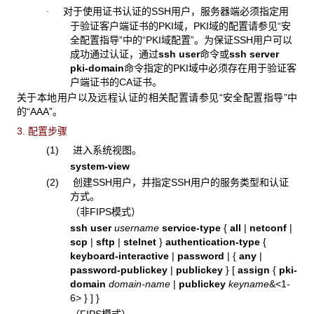
对于使用证书认证的SSH用户，服务器端必须指定用
·
于验证客户端证书的PKI域，PKI域的配置请参见“安
全配置指导”中的“PKI域配置”。为保证SSH用户可以
成功通过认证，通过
ssh user
命令或
ssh server
pki-domain
命令指定的PKI域中必须存在用于验证客
户端证书的CA证书。
关于本地用户以及远程认证的相关配置请参见“安全配置指导”中
的“AAA”。
3. 配置步骤
(1) 进入系统视图。
system-view
(2) 创建SSH用户，并指定SSH用户的服务类型和认证
方式。
（非FIPS模式）
ssh user
username
service-type
{
all
|
netconf
|
scp
|
sftp
|
stelnet
}
authentication-type
{
keyboard-interactive
|
password
|
{
any
|
password-publickey
|
publickey
}
[
assign
{
pki-
domain
domain-name
|
publickey
keyname
&<1-
6>
}
]
}
（FIPS模式）