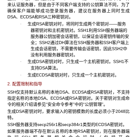
来认证服务器，但是由于不同客户端支持的公钥算法不同，为了
确保客户端能够成功登录服务器，建议在服务器上同时生成
DSA、ECDSA和RSA三种密钥对。
生成RSA密钥对时，将同时生成两个密钥对——服务
·
器密钥对和主机密钥对。SSH1利用SSH服务器端的
服务器公钥加密会话密钥，以保证会话密钥传输的安
全；SSH2通过DH算法在SSH服务器和SSH客户端上
生成会话密钥，不需要传输会话密钥，因此SSH2中
没有利用服务器密钥对。
生成DSA密钥对时，只生成一个主机密钥对。SSH1不
·
支持DSA算法。
生成ECDSA密钥对时，只生成一个主机密钥对。
·
2. 配置限制和指导
SSH仅支持默认名称的本地DSA、ECDSA或RSA密钥对，不支持
指定名称的本地DSA、ECDSA或RSA密钥对。关于密钥对生成命
令的相关介绍请参见“安全命令参考”中的“公钥管理”。
生成DSA密钥对时，要求输入的密钥模数的长度必须小于2048比
特。
SSH服务器支持secp256r1和secp384r1类型的ECDSA密钥对。
如果服务器端不存在默认名称的本地RSA密钥对，则在服务器端