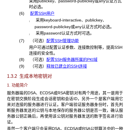
采用publickey、password-publickey或any认证方式
时必选。
(6)
配置SSH用户
采用keyboard-interactive、publickey、
¡
password-publickey或any认证方式时必选。
采用password认证方式时可选。
¡
(7) （可选）
配置SSH管理功能
用户可通过配置认证参数、连接数控制等，提高SSH
连接的安全性。
(8) （可选）
配置SSH服务器所属的PKI域
(9) （可选）
释放已建立的SSH连接
1.3.2 生成本地密钥对
1. 功能简介
服务器端的DSA、ECDSA或RSA密钥对有两个用途，其一是用于
在密钥交换阶段生成会话密钥和会话ID，另外一个是客户端用它
来对连接的服务器进行认证。客户端验证服务器身份时，首先判
断服务器发送的公钥与本地保存的服务器公钥是否一致，确认服
务器公钥正确后，再使用该公钥对服务器发送的数字签名进行验
证。
虽然一个客户端只会采用DSA、ECDSA或RSA公钥算法中的一种