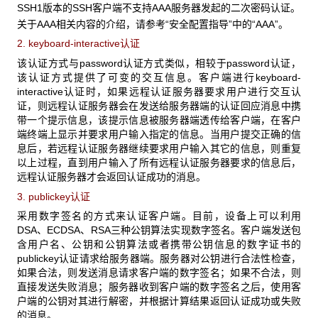
SSH1版本的SSH客户端不支持AAA服务器发起的二次密码认证。
关于AAA相关内容的介绍，请参考“安全配置指导”中的“AAA”。
2. keyboard-interactive认证
该认证方式与password认证方式类似，相较于password认证，
该认证方式提供了可变的交互信息。客户端进行keyboard-
interactive认证时，如果远程认证服务器要求用户进行交互认
证，则远程认证服务器会在发送给服务器端的认证回应消息中携
带一个提示信息，该提示信息被服务器端透传给客户端，在客户
端终端上显示并要求用户输入指定的信息。当用户提交正确的信
息后，若远程认证服务器继续要求用户输入其它的信息，则重复
以上过程，直到用户输入了所有远程认证服务器要求的信息后，
远程认证服务器才会返回认证成功的消息。
3. publickey认证
采用数字签名的方式来认证客户端。目前，设备上可以利用
DSA、ECDSA、RSA三种公钥算法实现数字签名。客户端发送包
含用户名、公钥和公钥算法或者携带公钥信息的数字证书的
publickey认证请求给服务器端。服务器对公钥进行合法性检查，
如果合法，则发送消息请求客户端的数字签名；如果不合法，则
直接发送失败消息；服务器收到客户端的数字签名之后，使用客
户端的公钥对其进行解密，并根据计算结果返回认证成功或失败
的消息。