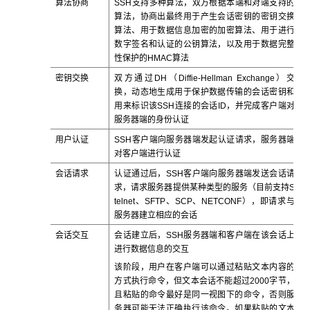
算法协商
SSH支持多种算法，双方根据本端和对端支持的
算法，协商出最终用于产生会话密钥的密钥交换
算法、用于数据信息加密的加密算法、用于进行
数字签名和认证的公钥算法，以及用于数据完整
性保护的HMAC算法
密钥交换
双方通过DH（Diffie-Hellman Exchange）交
换，动态地生成用于保护数据传输的会话密钥和
用来标识该SSH连接的会话ID，并完成客户端对
服务器端的身份认证
用户认证
SSH客户端向服务器端发起认证请求，服务器端
对客户端进行认证
会话请求
认证通过后，SSH客户端向服务器端发送会话请
求，请求服务器提供某种类型的服务（目前支持S
telnet、SFTP、SCP、NETCONF），即请求与
服务器建立相应的会话
会话交互
会话建立后，SSH服务器端和客户端在该会话上
进行数据信息的交互
该阶段，用户在客户端可以通过粘贴文本内容的
方式执行命令，但文本会话不能超过2000字节，
且粘贴的命令最好是同一视图下的命令，否则服
务器可能无法正确执行该命令。如果粘贴的文本