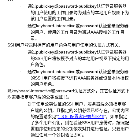
通过publickey或password-publickey认证登录服务器
·
的用户使用的工作目录均为对应的本地用户视图下为
该用户设置的工作目录。
通过keyboard-interactive或password认证登录服务器
·
的用户，使用的工作目录为通过AAA授权的工作目
录。
SSH用户登录时拥有的用户角色与用户使用的认证方式有关：
通过publickey或password-publickey认证登录服务器
·
的SSH用户将被授予对应的本地用户视图下指定的用
户角色。
通过keyboard-interactive或password认证登录服务器
·
的SSH用户将被授予远程AAA服务器或设备本地授权
的用户角色。
除keyboard-interactive和password认证方式外，其它认证方式下
均需要指定客户端的公钥或证书。
对于使用公钥认证的SSH用户，服务器端必须指定客
·
户端的公钥，且指定的公钥必须已经存在，公钥内容
的配置请参见“
1.3.9
配置客户端的公钥
”。如果指定
了多个用户公钥，则在验证SSH用户身份时，按照配
置顺序使用指定的公钥依次对其进行验证，只要用户
通过任意一个公钥验证即可。