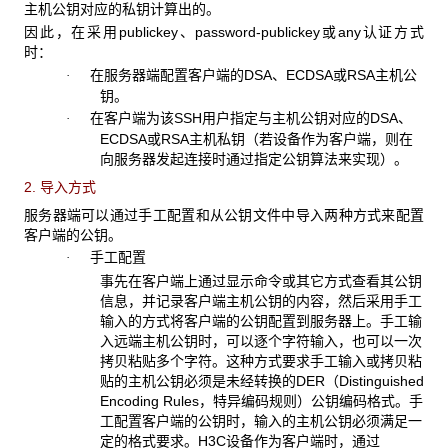
主机公钥对应的私钥计算出的。
因此，在采用publickey、password-publickey或any认证方式
时：
在服务器端配置客户端的DSA、ECDSA或RSA主机公
·
钥。
在客户端为该SSH用户指定与主机公钥对应的DSA、
·
ECDSA或RSA主机私钥（若设备作为客户端，则在
向服务器发起连接时通过指定公钥算法来实现）。
2. 导入方式
服务器端可以通过手工配置和从公钥文件中导入两种方式来配置
客户端的公钥。
手工配置
·
事先在客户端上通过显示命令或其它方式查看其公钥
信息，并记录客户端主机公钥的内容，然后采用手工
输入的方式将客户端的公钥配置到服务器上。手工输
入远端主机公钥时，可以逐个字符输入，也可以一次
拷贝粘贴多个字符。这种方式要求手工输入或拷贝粘
贴的主机公钥必须是未经转换的DER（Distinguished
Encoding Rules，特异编码规则）公钥编码格式。手
工配置客户端的公钥时，输入的主机公钥必须满足一
定的格式要求。H3C设备作为客户端时，通过