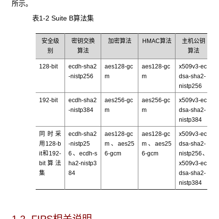
所示。
表1-2 Suite B
算法集
安全级
密钥交换
加密算法
HMAC算法
主机公钥
别
算法
算法
128-bit
ecdh-sha2
aes128-gc
aes128-gc
x509v3-ec
-nistp256
m
m
dsa-sha2-
nistp256
192-bit
ecdh-sha2
aes256-gc
aes256-gc
x509v3-ec
-nistp384
m
m
dsa-sha2-
nistp384
同时采
ecdh-sha2
aes128-gc
aes128-gc
x509v3-ec
用128-b
-nistp25
m
、
aes25
m
、
aes25
dsa-sha2-
it和192-
6
、
ecdh-s
6-gcm
6-gcm
nistp256
、
bit算法
ha2-nistp3
x509v3-ec
集
84
dsa-sha2-
nistp384
1.2 FIPS相关说明