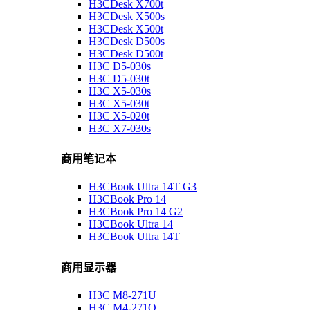
H3CDesk X700t
H3CDesk X500s
H3CDesk X500t
H3CDesk D500s
H3CDesk D500t
H3C D5-030s
H3C D5-030t
H3C X5-030s
H3C X5-030t
H3C X5-020t
H3C X7-030s
商用笔记本
H3CBook Ultra 14T G3
H3CBook Pro 14
H3CBook Pro 14 G2
H3CBook Ultra 14
H3CBook Ultra 14T
商用显示器
H3C M8-271U
H3C M4-271Q