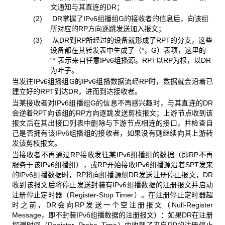
文通知与其直连的DR；
(2) DR掌握了IPv6组播组G的接收者的信息后，向该组
所对应的RP方向逐跳发送加入报文；
(3) 从DR到RP所经过的设备就形成了RPT的分支，这些
设备都在其转发表中生成了（
*
，G）表项，这里的
“
*
”表示来自任意IPv6组播源。RPT以RP为根，以DR
为叶子。
当发往IPv6组播组G的IPv6组播数据流经RP时，数据就会沿着已
建立好的RPT到达DR，进而到达接收者。
当某接收者对IPv6组播组G的信息不再感兴趣时，与其直连的DR
会逆着RPT向该组的RP方向逐跳发送剪枝报文；上游节点收到该
报文后在其出接口列表中删除与下游节点相连的接口，并检查自
己是否拥有该IPv6组播组的接收者，如果没有则继续向其上游转
发该剪枝报文。
当接收者不再通过RP接收发往某IPv6组播组的数据（即RP不再
服务于该IPv6组播组），或RP开始接收IPv6组播源沿着SPT发来
的IPv6组播数据时，RP将向组播源侧DR发送注册停止报文，DR
收到该报文后将停止发送封装有IPv6组播数据的注册报文并启动
注册停止定时器（Register-Stop Timer）。在注册停止定时器超
时之前，DR会向RP发送一个空注册报文（Null-Register
Message，即不封装IPv6组播数据的注册报文）：如果DR在注册
探测时间（Register_Probe_Time）内收到了来自RP的注册停止