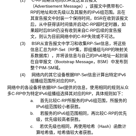
(2) C-RP周期性地向BSR发送宣告报文
（Advertisement Message），该报文中携带有C-
RP的地址和优先级以及其服务的IPv6组范围。且在
其宣告报文中封装一个保持时间，BSR在收到该报文
后，从中获得该时间值并启动C-RP超时定时器，如
果超时后BSR仍没有收到来自C-RP后续的宣告报
文，则认为目前网络中的C-RP失效或不可达。
(3) BSR从宣告报文中学习和收集RP-Set信息，将这些
信息汇总为RP-Set（RP集，即组播组与RP的映射关
系数据库），并将该信息与自己的IPv6地址一起封装
在自举报文（Bootstrap Message，BSM）中发布到
整个PIM-SM域。
(4) 网络内的其它设备根据RP-Set信息计算出特定IPv6
组播组范围所对应的RP。
网络中的各设备将依据RP-Set提供的信息，使用相同的规则从众
多C-RP中为特定IPv6组播组选择其对应的RP，具体规则如下：
a. 首先比较C-RP所服务的IPv6组范围，所服务的
IPv6组范围较小者获胜。
b. 若服务的IPv6组范围相同，再比较C-RP的优先
级，优先级较高者获胜。
c. 若优先级也相同，再使用哈希（Hash）函数计
算哈希值，哈希值较大者获胜。