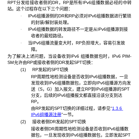
RPT分发给接收者侧的DR，RP是所有IPv6组播数据必经的中转
站。这个过程存在以下三个问题：
IPv6组播源侧的DR和RP必须对IPv6组播数据进行繁琐
·
的封装/解封装处理。
IPv6组播数据的转发路径不一定是从IPv6组播源到接
·
收者的最短路径。
当IPv6组播流量变大时，RP负担增大，容易引发故
·
障。
为了解决上述问题，当设备收到IPv6 组播数据包时，IPv6 PIM-
SM允许由RP或接收者侧的DR发起SPT切换：
(1) RP发起的SPT切换
RP周期性地检测设备是否收到IPv6组播数据，一旦
发现收到IPv6组播数据包，立即向IPv6组播源方向发
送（S，G）加入报文，建立RP到IPv6组播源的SPT
分支，后续的IPv6组播报文都直接沿该分支到达
RP。
由RP发起的SPT切换的详细过程，请参见“
1.3.6
IPv6组播源注册
”一节。
(2) 接收者侧DR发起的SPT切换
接收者侧DR周期性地检测设备是否收到IPv6组播数
据包，一旦发现收到IPv6组播数据包，立即发起SPT