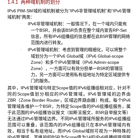
1.4.1 两种域机制的划分
IPv6 PIM-SM域的域机制被分为“IPv6非管理域机制”和“IPv6管理
域机制”两类：
IPv6非管理域机制：一般情况下，在一个域内只能有
·
一个BSR，并由该BSR负责在整个域内宣告RP-Set
信息，所有IPv6组播组的信息都在此BSR管理的网络
范围内进行转发。
IPv6管理域机制：考虑到管理的精细化，可以将整个
·
域划分为一个IPv6 Global域（IPv6 Global-scope
Zone）和多个IPv6管理域（IPv6 Admin-scope
Zone），一方面可以有效分担单一BSR的管理压
力，另一方面可以使用私有组地址为特定区域提供专
门的服务。
其中，IPv6管理域与特定Scope值的IPv6组播组相对应，针对不
同的Scope值划分相应的IPv6管理域。IPv6管理域的边界由
ZBR（Zone Border Router，区域边界路由器）构成，每个IPv6
管理域各维护一个BSR，为特定Scope值的IPv6组播组服务，属
于此范围的IPv6组播协议报文（如断言报文、BSR自举报文等）
无法通过IPv6管理域边界。不同IPv6管理域所服务的IPv6组播组
范围可以重叠，该范围内的IPv6组播组只在本IPv6管理域内有
效，相当于私有组地址。而IPv6 Global域则可视为一种特殊的
IPv6管理域，其维护的BSR为Scope值为14的IPv6组播组提供服