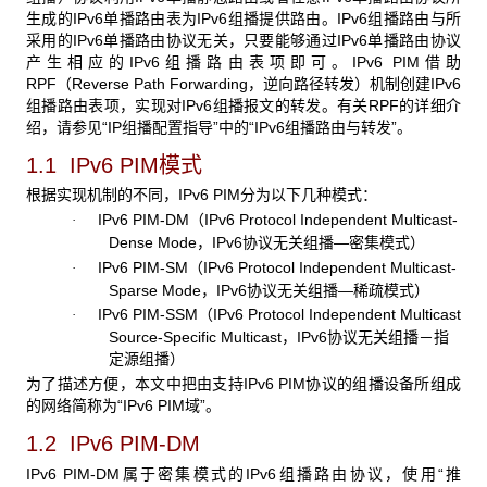
生成的IPv6单播路由表为IPv6组播提供路由。IPv6组播路由与所
采用的IPv6单播路由协议无关，只要能够通过IPv6单播路由协议
产生相应的IPv6组播路由表项即可。IPv6 PIM借助
RPF（Reverse Path Forwarding，逆向路径转发）机制创建IPv6
组播路由表项，实现对IPv6组播报文的转发。有关RPF的详细介
绍，请参见“IP组播配置指导”中的“IPv6组播路由与转发”。
1.1 IPv6 PIM
模式
根据实现机制的不同，IPv6 PIM分为以下几种模式：
IPv6 PIM-DM（IPv6 Protocol Independent Multicast-
·
Dense Mode，IPv6协议无关组播—密集模式）
IPv6 PIM-SM（IPv6 Protocol Independent Multicast-
·
Sparse Mode，IPv6协议无关组播—稀疏模式）
IPv6 PIM-SSM（IPv6 Protocol Independent Multicast
·
Source-Specific Multicast，IPv6协议无关组播－指
定源组播）
为了描述方便，本文中把由支持IPv6 PIM协议的组播设备所组成
的网络简称为“IPv6 PIM域”。
1.2 IPv6 PIM-DM
IPv6 PIM-DM属于密集模式的IPv6组播路由协议，使用“推