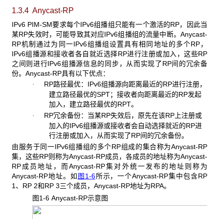
1.3.4 Anycast-RP
IPv6 PIM-SM要求每个IPv6组播组只能有一个激活的RP，因此当
某RP失效时，可能导致其对应IPv6组播组的流量中断。Anycast-
RP机制通过为同一IPv6组播组设置具有相同地址的多个RP，
IPv6组播源和接收者各自就近选择RP进行注册或加入，这些RP
之间则进行IPv6组播源信息的同步，从而实现了RP间的冗余备
份。Anycast-RP具有以下优点：
RP路径最优：IPv6组播源向距离最近的RP进行注册，
·
建立路径最优的SPT；接收者向距离最近的RP发起
加入，建立路径最优的RPT。
RP冗余备份：当某RP失效后，原先在该RP上注册或
·
加入的IPv6组播源或接收者会自动选择就近的RP进
行注册或加入，从而实现了RP间的冗余备份。
由服务于同一IPv6组播组的多个RP组成的集合称为Anycast-RP
集，这些RP则称为Anycast-RP成员，各成员的地址称为Anycast-
RP成员地址，而Anycast-RP集对外统一发布的地址则称为
Anycast-RP地址。如
图1-6
所示，一个Anycast-RP集中包含RP
1、RP 2和RP 3三个成员，Anycast-RP地址为RPA。
图1-6 Anycast-RP
示意图