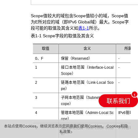
Scope值较大的域包含Scope值较小的域，Scope值
为E所对应的域（即IPv6 Global域）最大。Scope字
段可能的取值及其含义如
表1-1
所示。
表1-1 Scope
字段的取值及其含义
取值
含义
所属域
0、F
保留（Reserved）
-
1
接口本地范围（Interface-Local
-
Scope）
2
链路本地范围（Link-Local Sco
-
pe）
3
子网本地范围（Subnet-Local S
IPv6管理域
联系我们
cope）
4
管理本地范围（Admin-Local Sc
IPv6管理域
ope）
本站点使用Cookies，继续浏览表示您同意我们使用Cookies。
Cookies和隐
5
站点本地范围（Site-Local Scop
IPv6管理域
私政策>
e）