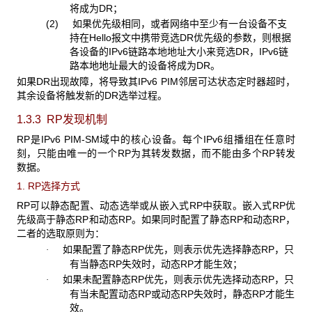
将成为DR；
(2) 如果优先级相同，或者网络中至少有一台设备不支
持在Hello报文中携带竞选DR优先级的参数，则根据
各设备的IPv6链路本地地址大小来竞选DR，IPv6链
路本地地址最大的设备将成为DR。
如果DR出现故障，将导致其IPv6 PIM邻居可达状态定时器超时，
其余设备将触发新的DR选举过程。
1.3.3 RP
发现机制
RP是IPv6 PIM-SM域中的核心设备。每个IPv6组播组在任意时
刻，只能由唯一的一个RP为其转发数据，而不能由多个RP转发
数据。
1. RP选择方式
RP可以静态配置、动态选举或从嵌入式RP中获取。嵌入式RP优
先级高于静态RP和动态RP。如果同时配置了静态RP和动态RP，
二者的选取原则为：
如果配置了静态RP优先，则表示优先选择静态RP，只
·
有当静态RP失效时，动态RP才能生效；
如果未配置静态RP优先，则表示优先选择动态RP，只
·
有当未配置动态RP或动态RP失效时，静态RP才能生
效。