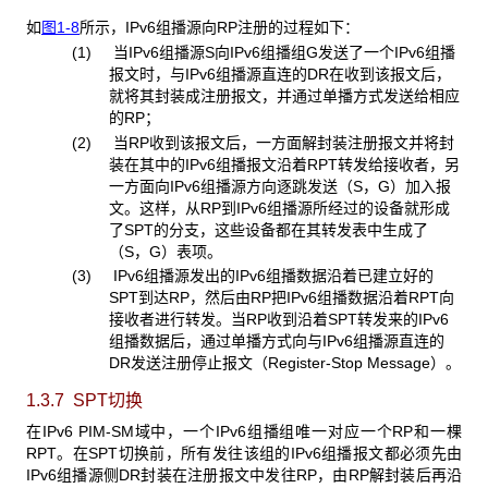
如
图1-8
所示，IPv6组播源向RP注册的过程如下：
(1) 当IPv6组播源S向IPv6组播组G发送了一个IPv6组播
报文时，与IPv6组播源直连的DR在收到该报文后，
就将其封装成注册报文，并通过单播方式发送给相应
的RP；
(2) 当RP收到该报文后，一方面解封装注册报文并将封
装在其中的IPv6组播报文沿着RPT转发给接收者，另
一方面向IPv6组播源方向逐跳发送（S，G）加入报
文。这样，从RP到IPv6组播源所经过的设备就形成
了SPT的分支，这些设备都在其转发表中生成了
（S，G）表项。
(3) IPv6组播源发出的IPv6组播数据沿着已建立好的
SPT到达RP，然后由RP把IPv6组播数据沿着RPT向
接收者进行转发。当RP收到沿着SPT转发来的IPv6
组播数据后，通过单播方式向与IPv6组播源直连的
DR发送注册停止报文（Register-Stop Message）。
1.3.7 SPT
切换
在IPv6 PIM-SM域中，一个IPv6组播组唯一对应一个RP和一棵
RPT。在SPT切换前，所有发往该组的IPv6组播报文都必须先由
IPv6组播源侧DR封装在注册报文中发往RP，由RP解封装后再沿