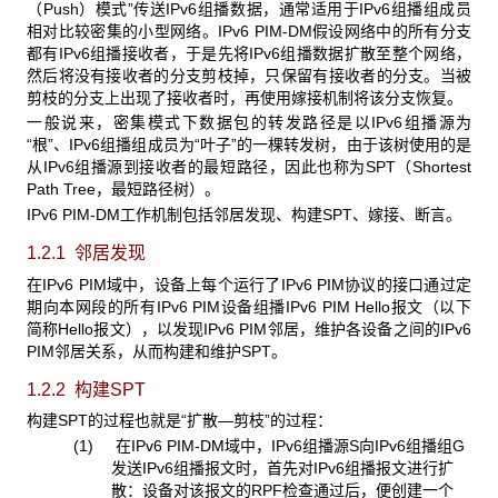
（Push）模式”传送IPv6组播数据，通常适用于IPv6组播组成员
相对比较密集的小型网络。IPv6 PIM-DM假设网络中的所有分支
都有IPv6组播接收者，于是先将IPv6组播数据扩散至整个网络，
然后将没有接收者的分支剪枝掉，只保留有接收者的分支。当被
剪枝的分支上出现了接收者时，再使用嫁接机制将该分支恢复。
一般说来，密集模式下数据包的转发路径是以IPv6组播源为
“根”、IPv6组播组成员为“叶子”的一棵转发树，由于该树使用的是
从IPv6组播源到接收者的最短路径，因此也称为SPT（Shortest
Path Tree，最短路径树）。
IPv6 PIM-DM工作机制包括邻居发现、构建SPT、嫁接、断言。
1.2.1 邻居发现
在IPv6 PIM域中，设备上每个运行了IPv6 PIM协议的接口通过定
期向本网段的所有IPv6 PIM设备组播IPv6 PIM Hello报文（以下
简称Hello报文），以发现IPv6 PIM邻居，维护各设备之间的IPv6
PIM邻居关系，从而构建和维护SPT。
1.2.2 构建SPT
构建SPT的过程也就是“扩散—剪枝”的过程：
(1) 在IPv6 PIM-DM域中，IPv6组播源S向IPv6组播组G
发送IPv6组播报文时，首先对IPv6组播报文进行扩
散：设备对该报文的RPF检查通过后，便创建一个