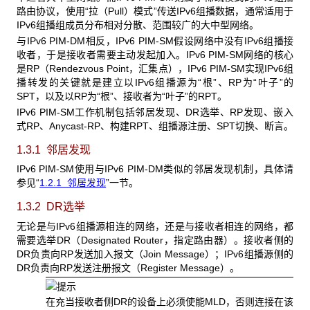
路由协议，使用“拉（Pull）模式”传送IPv6组播数据，通常适用于
IPv6组播组成员分布相对分散、范围较广的大中型网络。
与IPv6 PIM-DM相反，IPv6 PIM-SM假设网络中没有IPv6组播接
收者，于是接收者需要主动发起加入。IPv6 PIM-SM网络的核心
是RP（Rendezvous Point，汇集点），IPv6 PIM-SM实现IPv6组
播转发的关键就是建立以IPv6组播源为“根”、RP为“叶子”的
SPT，以及以RP为“根”、接收者为“叶子”的RPT。
IPv6 PIM-SM工作机制包括邻居发现、DR选举、RP发现、嵌入
式RP、Anycast-RP、构建RPT、组播源注册、SPT切换、断言。
1.3.1 邻居发现
IPv6 PIM-SM使用与IPv6 PIM-DM类似的邻居发现机制，具体请
参见“
1.2.1
邻居发现
”一节。
1.3.2 DR
选举
无论是与IPv6组播源相连的网络，还是与接收者相连的网络，都
需要选举DR（Designated Router，指定路由器）。接收者侧的
DR负责向RP发送加入报文（Join Message）；IPv6组播源侧的
DR负责向RP发送注册报文（Register Message）。
在充当接收者侧DR的设备上必须使能MLD，否则连接在该