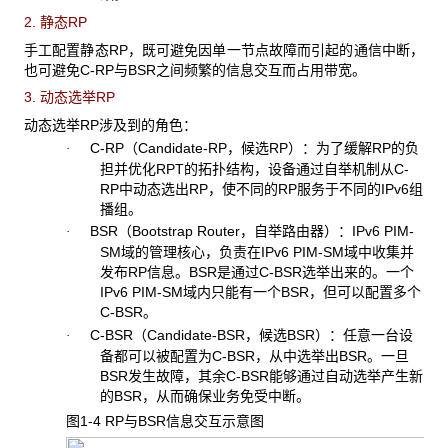
2. 静态RP
手工配置静态RP，既可避免因单一节点故障而引起的通信中断，
也可避免C-RP与BSR之间频繁的信息交互而占用带宽。
3. 动态选举RP
动态选举RP涉及到的角色：
C-RP（Candidate-RP，候选RP）：为了缓解RP的负
·
担并优化RPT的拓扑结构，设备通过自举机制从C-
RP中动态选出RP，使不同的RP服务于不同的IPv6组
播组。
BSR（Bootstrap Router，自举路由器）：IPv6 PIM-
·
SM域的管理核心，负责在IPv6 PIM-SM域中收集并
发布RP信息。BSR是通过C-BSR选举出来的。一个
IPv6 PIM-SM域内只能有一个BSR，但可以配置多个
C-BSR。
C-BSR（Candidate-BSR，候选BSR）：任意一台设
·
备都可以被配置为C-BSR，从中选举出BSR。一旦
BSR发生故障，其余C-BSR能够通过自动选举产生新
的BSR，从而确保业务免受中断。
图1-4 RP
与BSR信息交互示意图