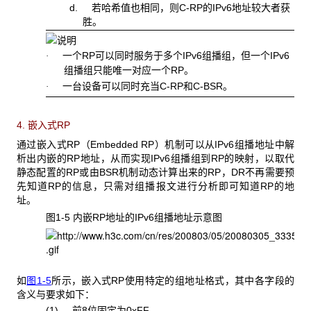
d. 若哈希值也相同，则C-RP的IPv6地址较大者获
胜。
一个RP可以同时服务于多个IPv6组播组，但一个IPv6
·
组播组只能唯一对应一个RP。
一台设备可以同时充当C-RP和C-BSR。
·
4. 嵌入式RP
通过嵌入式RP（Embedded RP）机制可以从IPv6组播地址中解
析出内嵌的RP地址，从而实现IPv6组播组到RP的映射，以取代
静态配置的RP或由BSR机制动态计算出来的RP，DR不再需要预
先知道RP的信息，只需对组播报文进行分析即可知道RP的地
址。
图1-5 内嵌RP
地址的IPv6组播地址示意图
如
图1-5
所示，嵌入式RP使用特定的组地址格式，其中各字段的
含义与要求如下：
(1) 前8位固定为0xFF