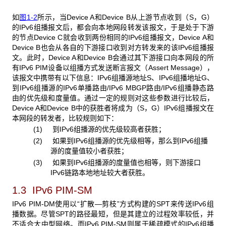
如
图1-2
所示，当Device A和Device B从上游节点收到（S，G）
的IPv6组播报文后，都会向本地网段转发该报文，于是处于下游
的节点Device C就会收到两份相同的IPv6组播报文，Device A和
Device B也会从各自的下游接口收到对方转发来的该IPv6组播报
文。此时，Device A和Device B会通过其下游接口向本网段的所
有IPv6 PIM设备以组播方式发送断言报文（Assert Message），
该报文中携带有以下信息：IPv6组播源地址S、IPv6组播地址G、
到IPv6组播源的IPv6单播路由/IPv6 MBGP路由/IPv6组播静态路
由的优先级和度量值。通过一定的规则对这些参数进行比较后，
Device A和Device B中的获胜者将成为（S，G）IPv6组播报文在
本网段的转发者，比较规则如下：
(1) 到IPv6组播源的优先级较高者获胜；
(2) 如果到IPv6组播源的优先级相等，那么到IPv6组播
源的度量值较小者获胜；
(3) 如果到IPv6组播源的度量值也相等，则下游接口
IPv6链路本地地址较大者获胜。
1.3 IPv6 PIM-SM
IPv6 PIM-DM使用以“扩散—剪枝”方式构建的SPT来传送IPv6组
播数据。尽管SPT的路径最短，但是其建立的过程效率较低，并
不适合大中型网络。而IPv6 PIM-SM则属于稀疏模式的IPv6组播