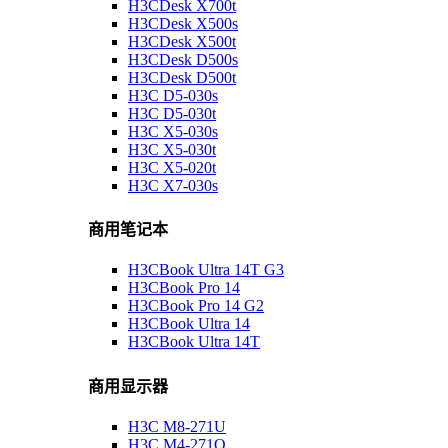
H3CDesk X700t
H3CDesk X500s
H3CDesk X500t
H3CDesk D500s
H3CDesk D500t
H3C D5-030s
H3C D5-030t
H3C X5-030s
H3C X5-030t
H3C X5-020t
H3C X7-030s
商用笔记本
H3CBook Ultra 14T G3
H3CBook Pro 14
H3CBook Pro 14 G2
H3CBook Ultra 14
H3CBook Ultra 14T
商用显示器
H3C M8-271U
H3C M4-271Q