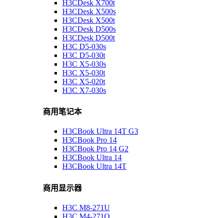
H3CDesk X700t
H3CDesk X500s
H3CDesk X500t
H3CDesk D500s
H3CDesk D500t
H3C D5-030s
H3C D5-030t
H3C X5-030s
H3C X5-030t
H3C X5-020t
H3C X7-030s
商用笔记本
H3CBook Ultra 14T G3
H3CBook Pro 14
H3CBook Pro 14 G2
H3CBook Ultra 14
H3CBook Ultra 14T
商用显示器
H3C M8-271U
H3C M4-271Q