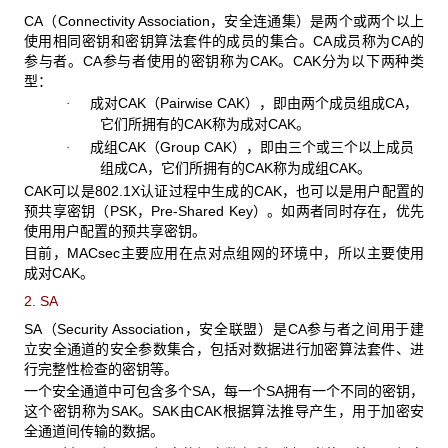
CA（Connectivity Association，安全连通集）是两个或两个以上
使用相同密钥和密钥算法套件的成员的集合。CA成员称为CA的
参与者。CA参与者使用的密钥称为CAK。CAK分为以下两种类
型：
成对CAK（Pairwise CAK），即由两个成员组成CA，
·
它们所拥有的CAK称为成对CAK。
成组CAK（Group CAK），即由三个或三个以上成员
·
组成CA，它们所拥有的CAK称为成组CAK。
CAK可以是802.1X认证过程中生成的CAK，也可以是用户配置的
预共享密钥（PSK，Pre-Shared Key）。如两者同时存在，优先
使用用户配置的预共享密钥。
目前，MACsec主要应用在点对点组网的环境中，所以主要使用
成对CAK。
2. SA
SA（Security Association，安全联盟）是CA参与者之间用于建
立安全通道的安全参数集合，包括对数据进行加密算法套件、进
行完整性检查的密钥等。
一个安全通道中可包含多个SA，每一个SA拥有一个不同的密钥，
这个密钥称为SAK。SAK由CAK根据算法推导产生，用于加密安
全通道间传输的数据。