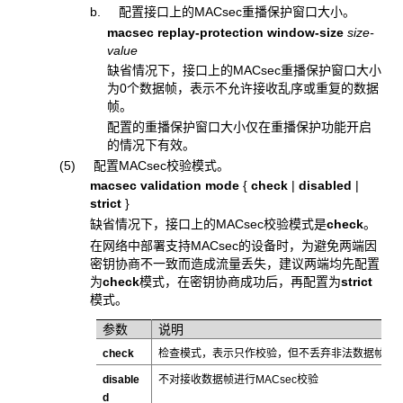
b. 配置接口上的MACsec重播保护窗口大小。
macsec replay-protection window-size
size-
value
缺省情况下，接口上的MACsec重播保护窗口大小
为0个数据帧，表示不允许接收乱序或重复的数据
帧。
配置的重播保护窗口大小仅在重播保护功能开启
的情况下有效。
(5) 配置MACsec校验模式。
macsec validation mode
{
check
|
disabled
|
strict
}
缺省情况下，接口上的MACsec校验模式是
check
。
在网络中部署支持MACsec的设备时，为避免两端因
密钥协商不一致而造成流量丢失，建议两端均先配置
为
check
模式，在密钥协商成功后，再配置为
strict
模式。
参数
说明
check
检查模式，表示只作校验，但不丢弃非法数据帧
disable
不对接收数据帧进行MACsec校验
d