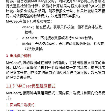
尾部。设备收到MACsec报文时，同样使用MKA协商出的密钥进
行完整性检验值计算，然后将计算结果与报文中携带的ICV进行
比较。如果比较结果相同，则表示报文合法；如果比较结果不相
同，将依据配置的校验模式，决定是否丢弃报文。
MACsec有如下几种校验模式：
check
：检查模式，表示只作校验，但不丢弃非法数
·
据帧。
disabled
：不对接收数据帧进行MACsec校验。
·
strict
：严格校验模式，表示校验接收数据帧，并丢弃
·
非法数据帧。
3. 重播保护机制
MACsec封装的数据帧在网络中传输时，可能出现报文顺序的重
排。MACsec重播保护机制允许数据帧有一定的乱序，这些乱序
的报文序号在用户指定的窗口范围内可以被合法接收，超出窗口
的报文会被丢弃。
1.1.3 MACsec
典型组网模式
MACsec包括两种典型组网模式：面向客户端模式和面向设备模
式。
1. 面向客户端模式