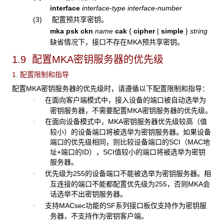
interface
interface-type interface-number
(3) 配置预共享密钥。
mka psk ckn
name
cak
{
cipher
|
simple
}
string
缺省情况下，接口不存在MKA预共享密钥。
1.9 配置MKA密钥服务器的优先级
1. 配置限制和指导
配置MKA密钥服务器的优先级时，请遵循以下配置限制和指导：
在面向客户端模式中，接入设备的端口被自动选举为
·
密钥服务器，不需要配置MKA密钥服务器的优先级。
在面向设备模式中，MKA密钥服务器优先级较高（值
·
较小）的设备端口将被选举为密钥服务器。如果设备
端口的优先级相同，则比较设备端口的SCI（MAC地
址+端口的ID），SCI值较小的端口将被选举为密钥
服务器。
优先级为255的设备端口不能被选举为密钥服务器。相
·
互连接的端口不能都配置优先级为255，否则MKA会
话选举不出密钥服务器。
支持MACsec功能的SF系列接口板仅支持作为密钥服
·
务器，不支持作为密钥客户端。