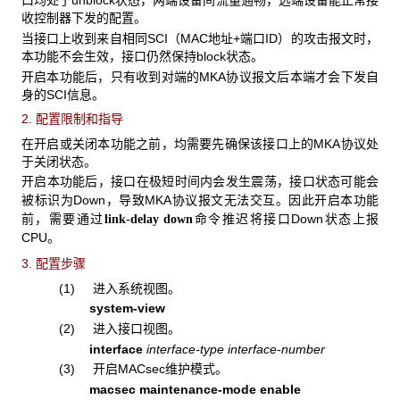
口均处于unblock状态，两端设备间流量通畅，远端设备能正常接
收控制器下发的配置。
当接口上收到来自相同SCI（MAC地址+端口ID）的攻击报文时，
本功能不会生效，接口仍然保持block状态。
开启本功能后，只有收到对端的MKA协议报文后本端才会下发自
身的SCI信息。
2. 配置限制和指导
在开启或关闭本功能之前，均需要先确保该接口上的MKA协议处
于关闭状态。
接口在极短时间内会发生震荡，接口状态可能会
开启本功能后，
被标识为Down，导致MKA协议报文无法交互
因此开启本功能
。
前，需要通过
Down
link-delay down
命令推迟将接口
状态上报
CPU
。
3. 配置步骤
(1) 进入系统视图。
system-view
(2) 进入接口视图。
interface
interface-type interface-number
(3) 开启MACsec维护模式。
macsec maintenance-mode enable