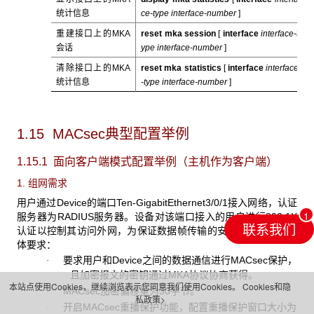
统计信息
ce-type interface-number
]
重建接口上的MKA
reset mka session
[
interface
interface-t
会话
ype interface-number
]
清除接口上的MKA
reset mka statistics
[
interface
interface
统计信息
-type interface-number
]
1.15 MACsec典型配置举例
1.15.1 面向客户端模式配置举例（主机作为客户端）
1. 组网需求
用户通过Device的端口Ten-GigabitEthernet3/0/1接入网络，认证
服务器为RADIUS服务器。设备对该端口接入的用户进行802.1X
联系我们
认证以控制其访问外网，为保证数据帧传输的安全性，有以下具
体要求：
要求用户和Device之间的数据通信进行MACsec保护，
·
且加密报文的密钥通过MKA协议协商获得。
本站点使用Cookies，继续浏览表示您同意我们使用Cookies。
Cookies和隐
MACsec加密偏移量为30字节。
·
私政策>
开启MACsec重播保护功能，配置重播保护窗口大小为
·