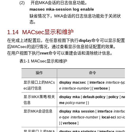
(2) 开启MKA会话的日志信息功能。
macsec mka-session log enable
缺省情况下，
MKA
会话的日志信息功能处于关闭状
态。
1.14 MACsec显示和维护
在完成上述配置后，在任意视图下执行
命令可以显示配置
display
后MACsec的运行情况，通过查看显示信息验证配置的效果。
在用户视图下执行
命令可以重建会话和清除统计信息。
reset
表1-1 MACsec显示和维护
操作
命令
显示接口上的MACs
display macsec
[
interface
interface-typ
ec运行信息
e interface-number
]
[
verbose
]
显示MKA策略相关
display mka
{
default-policy
|
policy
[
na
信息
me
policy-name
]
}
显示MKA会话信息
display mka session
[
interface
interfac
e-type interface-number
|
local-sci
sci-id
]
[
verbose
]
显示接口上的MKA
display mka statistics
[
interface
interfa