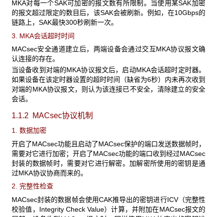
MKA对每一个SAK可加密的报文数有所限制。当使用某SAK加密
的报文超过限定的数目后，该SAK会被刷新。例如，在10Gbps的
链路上，SAK最快300秒刷新一次。
3. MKA会话超时时间
MACsec安全通道建立后，两端设备会通过交互MKA协议报文确
认连接的存在。
当设备收到对端的MKA协议报文后，启动MKA会话超时定时器。
如果设备在该定时器设置的超时时间（缺省为6秒）内未再次收到
对端的MKA协议报文，则认为该连接已不安全，清除建立的安全
会话。
1.1.2 MACsec协议机制
1. 数据加密
开启了MACsec功能且启动了MACsec保护的端口发送数据帧时，
需要对它进行加密；开启了MACsec功能的端口收到经过MACsec
封装的数据帧时，需要对它进行解密。加解密所使用的密钥是通
过MKA协议协商而来的。
2. 完整性检查
MACsec封装的数据帧会使用CAK推导出的密钥进行ICV（完整性
校验值，Integrity Check Value）计算，并附加在MACsec报文的