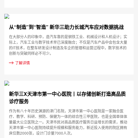
从“制造”到“智造” 新华三助力长城汽车应对数据挑战
在大部分人的印象中，造汽车靠的是钢铁工业、机械设计和人机设计；实
际上，汽车工业与数字技术早已深度融合；不仅是汽车产品中会包含大量
的IT技术，在整车研发设计制造及车企的管理和运营过程中，数字技术的
创新与突破同样必不可少。
了解详情
新华三X天津市第一中心医院丨以存储创新打造高品质
诊疗服务
作为有八十年历史渊源的津门名院，天津市第一中心医院是一家融合医
疗、教学、科研、预防、保健为一体的综合性三甲医院，也是全国单体体
量最大公立医院之一。天津市民对高品质医疗服务日益增长的需求，推动
天津市第一中心医院持续提升规模和服务能力，新近投入使用的院区拥有
床位数2000张，设计门诊量7000人次。