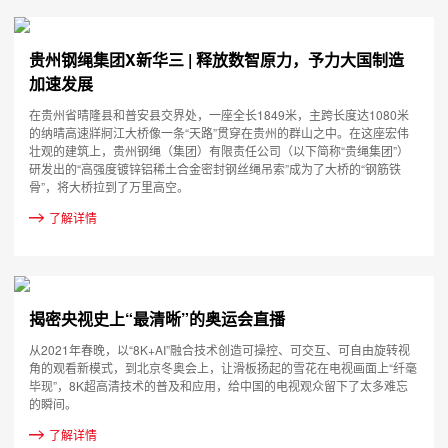
贵州钢绳集团X新华三 | 释放数智原力，予力大国制造
加速发展
在贵州省晴隆县和普安县交界处，一座全长1849米，主跨长度达1080米
的纳晴高速牂牁江大桥像一条“天路”贯穿在贵州的群山之中。在这座宏伟
壮观的建筑上，贵州钢绳（集团）有限责任公司（以下简称“贵绳集团”）
研发出的“高强度镀锌铝稀土合金密封钢丝绳吊索”成为了大桥的“钢筋铁
骨”，将大桥拉到了万里高空。
了解详情
揭密央视史上“最清晰”的奥运会直播
从2021年春晚，以“8K+AI”融合技术创造可操控、可交互、可自由旋转视
角的观看新模式，到北京冬奥会上，让滑板扬起的雪花在电视画面上“纤毫
毕现”，8K超高清技术的普及和应用，给中国的电视观众留下了太多难忘
的瞬间。
了解详情