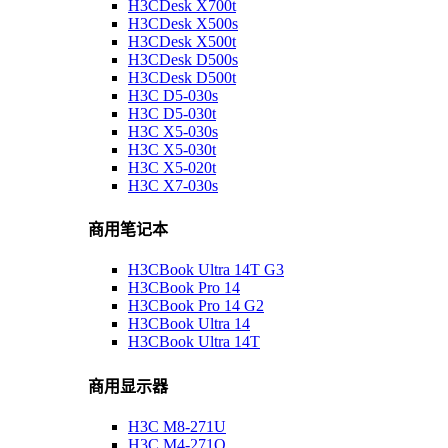
H3CDesk X700t
H3CDesk X500s
H3CDesk X500t
H3CDesk D500s
H3CDesk D500t
H3C D5-030s
H3C D5-030t
H3C X5-030s
H3C X5-030t
H3C X5-020t
H3C X7-030s
商用笔记本
H3CBook Ultra 14T G3
H3CBook Pro 14
H3CBook Pro 14 G2
H3CBook Ultra 14
H3CBook Ultra 14T
商用显示器
H3C M8-271U
H3C M4-271Q