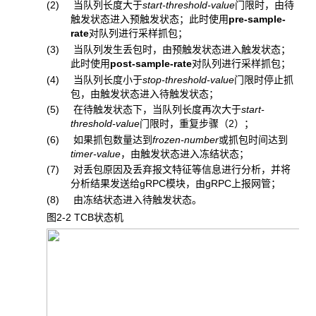
(2) 当队列长度大于
start-threshold-value
门限时，由待
触发状态进入预触发状态；此时使用
pre-sample-
rate
对队列进行采样抓包；
(3) 当队列发生丢包时，由预触发状态进入触发状态；
此时使用
post-sample-rate
对队列进行采样抓包；
(4) 当队列长度小于
stop-threshold-value
门限时停止抓
包，由触发状态进入待触发状态；
(5) 在待触发状态下，当队列长度再次大于
start-
threshold-value
门限时，重复步骤（2）；
(6) 如果抓包数量达到
frozen-number
或抓包时间达到
timer-value
，由触发状态进入冻结状态；
(7) 对丢包原因及丢弃报文特征等信息进行分析，并将
分析结果发送给gRPC模块，由gRPC上报网管；
(8) 由冻结状态进入待触发状态。
图2-2 TCB状态机