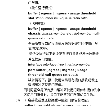
门限值。
（独立运行模式）
buffer
{
egress
|
ingress
}
usage threshold
slot
slot-number
null-queue ratio
ratio
（IRF模式）
buffer
{
egress
|
ingress
}
usage threshold
chassis
chassis-number
slot
slot-number
null-
queue ratio
ratio
全局所有接口的接收或发送数据缓冲区使用门限
值均为100%。
请依次执行以下命令配置接口接收或发送数据缓
¡
冲区使用门限值。
interface
interface-type
interface-number
port buffer
{
egress
|
ingress
}
usage
threshold null-queue ratio
ratio
缺省情况下，接口使用全局所有接口接收或发送
数据缓冲区使用门限值。
同时配置全局所有接口缓冲区使用门限值和接口缓冲
区使用门限值时，接口下配置的门限值优先生效。
(3) 开启接收或发送数据缓冲区超门限告警功能。
buffer threshold alarm
{
egress
|
ingress
}