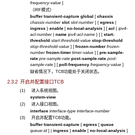
frequency-value
]
（IRF模式）
buffer transient-capture global
[
chassis
chassis-number
slot
slot-number
] {
egress
|
ingress
}
enable
[
no-local-analysis
] [
acl
{
ipv4-
acl-number
|
name
ipv4-acl-name
}
]
[
start-
threshold
start-threshold-value
stop-threshold
stop-threshold-value
]
[
frozen-number
frozen-
number
frozen-timer
timer-value
]
[
pre-sample-
rate
pre-sample-rate
post-sample-rate
post-
sample-rate
] [
poll-frequency
frequency-value
]
缺省情况下，
TCB功能处于关闭状态。
2.3.2 开启并配置接口TCB
(1) 进入系统视图。
system-view
(2) 进入接口视图。
interface
interface-type interface-number
(3) 开启并配置TCB功能。
buffer transient-capture
{
egress
[
queue
queue-id
]
|
ingress
}
enable
[
no-local-analysis
]