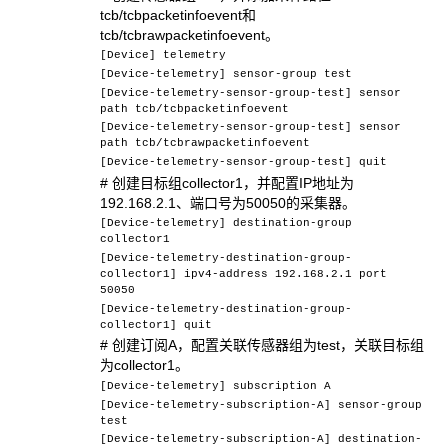
tcb/tcbpacketinfoevent和
tcb/tcbrawpacketinfoevent。
[Device] telemetry
[Device-telemetry] sensor-group test
[Device-telemetry-sensor-group-test] sensor
path tcb/tcbpacketinfoevent
[Device-telemetry-sensor-group-test] sensor
path tcb/tcbrawpacketinfoevent
[Device-telemetry-sensor-group-test] quit
# 创建目标组collector1，并配置IP地址为
192.168.2.1、端口号为50050的采集器。
[Device-telemetry] destination-group
collector1
[Device-telemetry-destination-group-
collector1] ipv4-address 192.168.2.1 port
50050
[Device-telemetry-destination-group-
collector1] quit
# 创建订阅A，配置关联传感器组为test，关联目标组
为collector1。
[Device-telemetry] subscription A
[Device-telemetry-subscription-A] sensor-group
test
[Device-telemetry-subscription-A] destination-