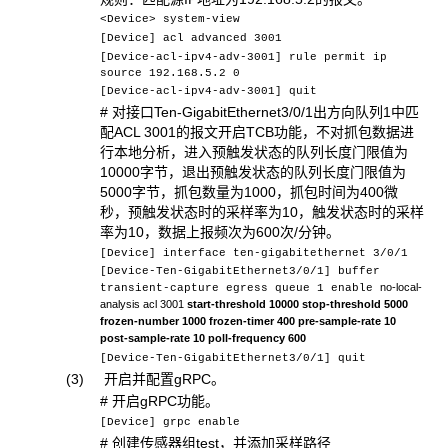
<Device> system-view
[Device] acl advanced 3001
[Device-acl-ipv4-adv-3001] rule permit ip
source 192.168.5.2 0
[Device-acl-ipv4-adv-3001] quit
# 对接口Ten-GigabitEthernet3/0/1出方向队列1中匹
配ACL 3001的报文开启TCB功能，不对抓包数据进
行本地分析，进入预触发状态的队列长度门限值为
10000字节，退出预触发状态的队列长度门限值为
5000字节，抓包数量为1000，抓包时间为400微
秒，预触发状态时的采样率为10，触发状态时的采样
率为10，数据上报频次为600次/分钟。
[Device] interface ten-gigabitethernet 3/0/1
[Device-Ten-GigabitEthernet3/0/1] buffer
no-local-
transient-capture egress queue 1 enable
analysis
acl
3001
start-threshold 10000 stop-threshold 5000
frozen-number 1000 frozen-timer 400 pre-sample-rate 10
post-sample-rate 10 poll-frequency 600
[Device-Ten-GigabitEthernet3/0/1] quit
(3) 开启并配置gRPC。
# 开启gRPC功能。
[Device] grpc enable
# 创建传感器组test，并添加采样路径