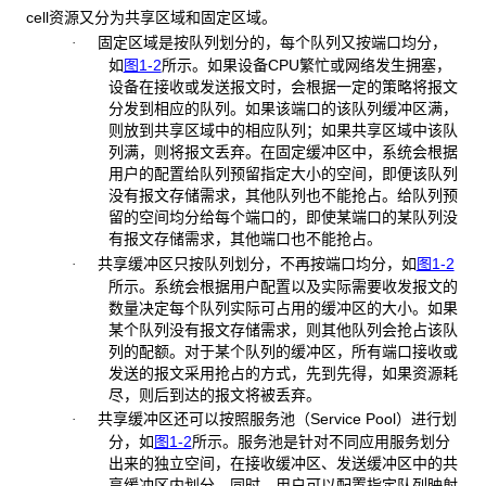
cell资源又分为共享区域和固定区域。
固定区域是按队列划分的，每个队列又按端口均分，
·
如
图1-2
所示。如果设备CPU繁忙或网络发生拥塞，
设备在接收或发送报文时，会根据一定的策略将报文
分发到相应的队列。如果该端口的该队列缓冲区满，
则放到共享区域中的相应队列；如果共享区域中该队
列满，则将报文丢弃。在固定缓冲区中，系统会根据
用户的配置给队列预留指定大小的空间，即便该队列
没有报文存储需求，其他队列也不能抢占。给队列预
留的空间均分给每个端口的，即使某端口的某队列没
有报文存储需求，其他端口也不能抢占。
共享缓冲区只按队列划分，不再按端口均分，如
图1-2
·
所示。系统会根据用户配置以及实际需要收发报文的
数量决定每个队列实际可占用的缓冲区的大小。如果
某个队列没有报文存储需求，则其他队列会抢占该队
列的配额。对于某个队列的缓冲区，所有端口接收或
发送的报文采用抢占的方式，先到先得，如果资源耗
尽，则后到达的报文将被丢弃。
共享缓冲区还可以按照服务池（Service Pool）进行划
·
分，如
图1-2
所示。服务池是针对不同应用服务划分
出来的独立空间，在接收缓冲区、发送缓冲区中的共
享缓冲区内划分。同时，用户可以配置指定队列映射