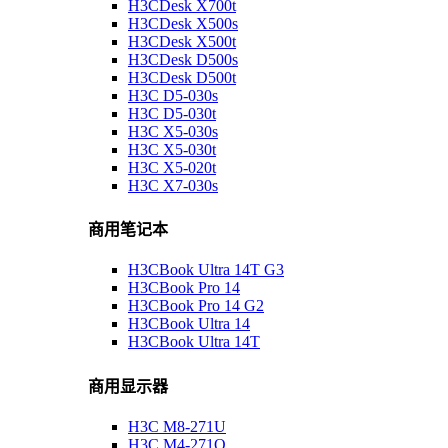
H3CDesk X700t
H3CDesk X500s
H3CDesk X500t
H3CDesk D500s
H3CDesk D500t
H3C D5-030s
H3C D5-030t
H3C X5-030s
H3C X5-030t
H3C X5-020t
H3C X7-030s
商用笔记本
H3CBook Ultra 14T G3
H3CBook Pro 14
H3CBook Pro 14 G2
H3CBook Ultra 14
H3CBook Ultra 14T
商用显示器
H3C M8-271U
H3C M4-271Q