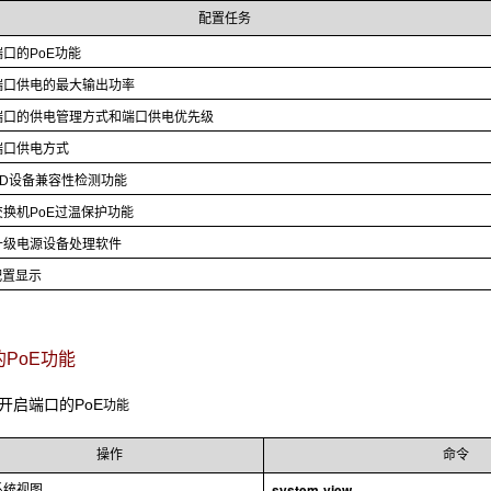
配置任务
口的PoE功能
端口供电的最大输出功率
端口的供电管理方式和端口供电优先级
端口供电方式
PD设备兼容性检测功能
换机PoE过温保护功能
升级电源设备处理软件
配置显示
的PoE
功能
4 开启端口的PoE
功能
操作
命令
system-view
系统视图