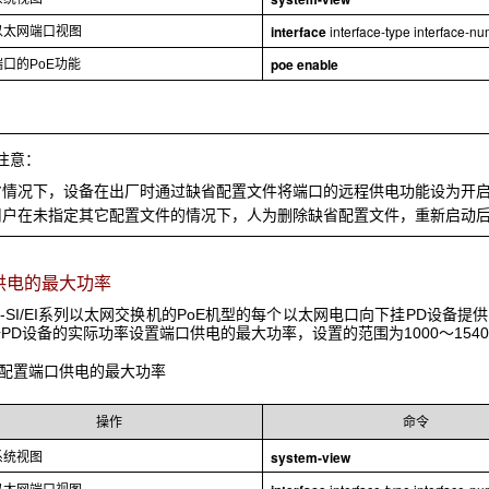
interface
interface-type
interface-n
以太网端口视图
poe enable
口的PoE功能
注意：
省情况下，设备在出厂时通过缺省配置文件将端口的远程供电功能设为开
用户在未指定其它配置文件的情况下，人为删除缺省配置文件，重新启动
口供电的最大功率
00-SI/EI系列以太网交换机的PoE机型的每个以太网电口向下挂PD设备
PD设备的实际功率设置端口供电的最大功率，设置的范围为1000～154
5 配置端口供电的最大功率
操作
命令
system-view
系统视图