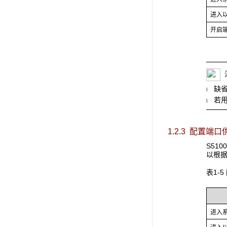
进入
开启端
缺
l
若
l
1.2.3 配置端
S51
以根据
表1-
进入