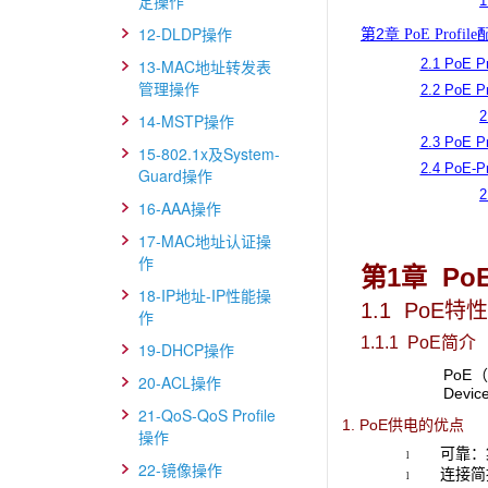
定操作
12-DLDP操作
第2
章 PoE Profil
2.1 PoE P
13-MAC地址转发表
管理操作
2.2 PoE P
2
14-MSTP操作
2.3 PoE 
15-802.1x及System-
2.4 PoE-
Guard操作
2
16-AAA操作
17-MAC地址认证操
作
第1章 Po
18-IP地址-IP性能操
1.1 PoE
特性
作
1.1.1 PoE
简介
19-DHCP操作
PoE
20-ACL操作
Dev
21-QoS-QoS Profile
1. PoE供电的优点
操作
可靠：
l
22-镜像操作
连接简
l