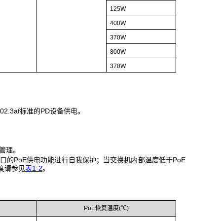
125W
400W
370W
800W
370W
2.3af标准的PD设备供电。
管理。
口的PoE供电功能进行自我保护；当交换机内部温度低于PoE
度请参见
表1-2
。
PoE恢复温度(℃)