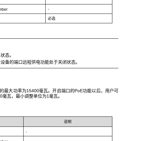
umber
-
必选
启状态。
后设备的端口远程供电功能处于关闭状态。
提供的最大功率为15400毫瓦。开启端口的PoE功能以后，用户可
00毫瓦，最小调整单位为1毫瓦。
说明
-