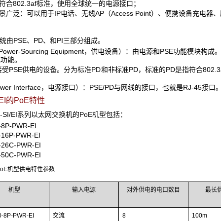
符合802.3af标准，使用全球统一的电源接口；
景广泛：可以用于IP电话、无线AP（Access Point）、便携设备充
系统由PSE、PD、和PI三部分组成。
（Power-Sourcing Equipment，供电设备）：由电源和PSE功
电功能。
接受PSE供电的设备。分为标准PD和非标准PD，标准的PD是指符合802.
ower Interface，电源接口）：PSE/PD与网线的接口，也就是RJ-45接口
EI
的PoE特性
00-SI/EI系列以太网交换机的PoE机型包括：
-8P-PWR-EI
-16P-PWR-EI
-26C-PWR-EI
-50C-PWR-EI
 PoE机型供电特性参数
机型
输入电源
对外供电的电口数目
最长
0-8P-PWR-EI
交流
8
100m