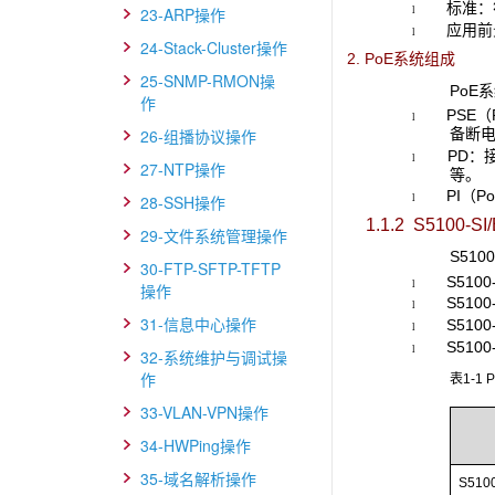
标准：
23-ARP操作
l
应用前
l
24-Stack-Cluster操作
2. PoE系统组成
25-SNMP-RMON操
PoE
作
PSE
l
备断
26-组播协议操作
PD：
l
27-NTP操作
等。
PI（P
28-SSH操作
l
1.1.2 S5100-SI/
29-文件系统管理操作
S51
30-FTP-SFTP-TFTP
S5100
l
操作
S5100
l
31-信息中心操作
S5100
l
S5100
l
32-系统维护与调试操
作
表1-1
33-VLAN-VPN操作
34-HWPing操作
35-域名解析操作
S510