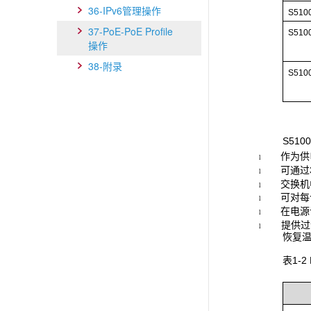
36-IPv6管理操作
S510
37-PoE-PoE Profile
S510
操作
38-附录
S510
S51
作为供
l
可通过
l
交换机
l
可对每
l
在电源
l
提供过
l
恢复温
表1-2 