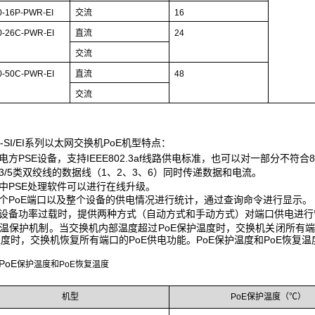
0-16P-PWR-EI
交流
16
0-26C-PWR-EI
直流
24
交流
0-50C-PWR-EI
直流
48
交流
00-SI/EI系列以太网交换机PoE机型特点：
电方PSE设备，支持IEEE802.3af线路供电标准，也可以对一部分不符合80
3/5类双绞线的数据线（1、2、3、6）同时传递数据和电流。
中PSE处理软件可以进行在线升级。
个PoE端口以及整个设备的供电情况进行统计，通过查询命令进行显示。
设备功率过载时，提供两种方式（自动方式和手动方式）对端口供电进行
温保护机制。当交换机内部温度超过PoE保护温度时，交换机关闭所有端
度时，交换机恢复所有端口的PoE供电功能。PoE保护温度和PoE恢复温
PoE
保护温度和PoE恢复温度
机型
PoE保护温度（℃）