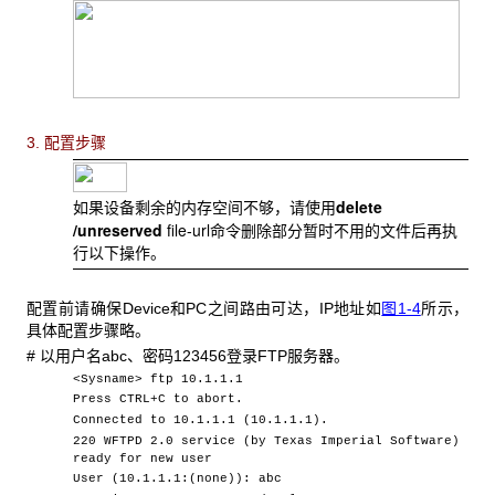
3. 配置步骤
delete
如果设备剩余的内存空间不够，请使用
/unreserved
file
url
-
命令删除部分暂时不用的文件后再执
行以下操作。
配置前请确保Device
和PC之间路由可达，IP地址如
图1-4
所示，
具体配置步骤略。
#
以用户名abc、密码123456登录FTP服务器。
<Sysname> ftp 10.1.1.1
Press CTRL+C to abort.
Connected to 10.1.1.1 (10.1.1.1).
220 WFTPD 2.0 service (by Texas Imperial Software)
ready for new user
User (10.1.1.1:(none)): abc