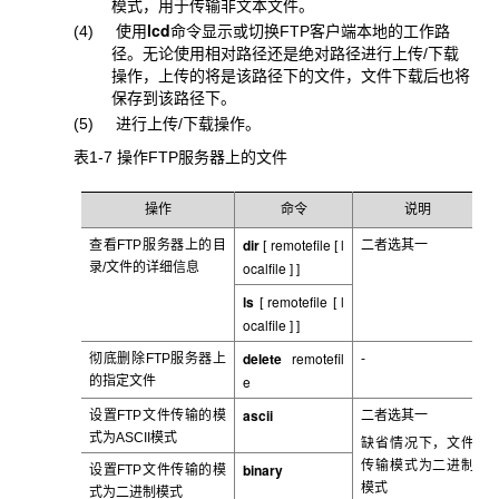
模式，用于传输非文本文件。
lcd
(4) 使用
命令显示或切换FTP客户端本地的工作路
径。无论使用相对路径还是绝对路径进行上传/下载
操作，上传的将是该路径下的文件，文件下载后也将
保存到该路径下。
(5) 进行上传/
下载操作。
表1-7 操作FTP
服务器上的文件
操作
命令
说明
dir
remotefile
l
查看FTP
服务器上的目
二者选其一
[
[
ocalfile
录/文件的详细信息
] ]
ls
remotefile
l
[
[
ocalfile
] ]
delete
remotefil
彻底删除FTP
服务器上
-
e
的指定文件
ascii
设置FTP
文件传输的模
二者选其一
式为ASCII模式
缺省情况下，文件
传输模式为二进制
binary
设置FTP
文件传输的模
模式
式为二进制模式