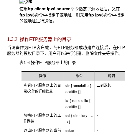
ftp client ipv6 source
使用
命令指定了源地址后，又在
ftp ipv6
ftp
ipv6
命令中指定了源地址，则采用
命令中指定
的源地址进行通信。
1.3.2 操作FTP
服务器上的目录
当设备作为FTP
客户端，与FTP服务器成功建立连接后，在FTP
服务器的授权目录下，用户可以进行创建、删除文件夹等操作。
表1-6 操作FTP
服务器上的目录
操作
命令
说明
dir
remotefile
l
查看FTP
服务器上的目
二者选其一
[
[
ocalfile
录/文件的详细信息
] ]
ls
remotefile
l
[
[
ocalfile
] ]
cd
directory
|
..
切换FTP
服务器上的工
-
{
/
作路径
|
}
cdup
退出FTP
服务器的当前
-