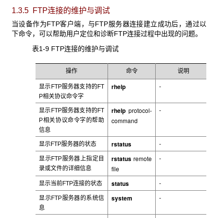
1.3.5 FTP
连接的维护与调试
当设备作为FTP
客户端，与FTP服务器连接建立成功后，通过以
下命令，可以帮助用户定位和诊断FTP连接过程中出现的问题。
表1-9 FTP
连接的维护与调试
操作
命令
说明
rhelp
显示FTP
服务器支持的FT
-
P相关协议命令字
rhelp
protocol
显示FTP
服务器支持的FT
-
-
command
P相关协议命令字的帮助
信息
rstatus
显示FTP
服务器的状态
-
rstatus
remote
显示FTP
服务器上指定目
-
file
录或文件的详细信息
status
显示当前FTP
连接的状态
-
system
显示FTP
服务器的系统信
-
息