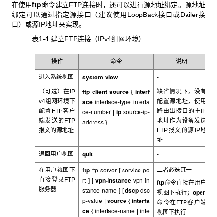
ftp
在使用
命令建立FTP连接时，还可以进行源地址绑定。源地址
绑定可以通过指定源接口（建议使用LoopBack接口或Dailer接
口）或源IP地址来实现。
表1-4 建立FTP
连接（IPv4组网环境）
操作
命令
说明
system-view
进入系统视图
-
ftp
client
source
interf
（可选）在IP
缺省情况下，
没有
{
ace
interface-type interfa
v4
组网环境下
配置源地址，使用
配置FTP客户
ce-number
ip
source-ip-
路由出接口的主IP
|
端发送的FTP
地址作为设备发送
address
}
报文的源地址
FTP报文的源IP地
址
quit
退回用户视图
-
ftp
ftp-server
service-po
在用户视图下
二者必选其一
[
rt
vpn-instance
vpn-in
直接登录FTP
]
[
ftp
命令直接在用户
服务器
stance-name
dscp
dsc
] [
open
视图下执行；
p-value
source
interfa
|
{
命令在FTP客户端
ce
interface-name
inte
{
|
视图下执行