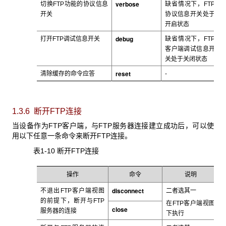
verbose
切换FTP
功能的协议信息
缺省情况下，FTP
开关
协议信息开关处于
开启状态
debug
打开FTP
调试信息开关
缺省情况下，FTP
客户端调试信息开
关处于关闭状态
reset
清除缓存的命令应答
-
1.3.6 断开FTP
连接
当设备作为FTP
客户端，与FTP服务器连接建立成功后，可以使
用以下任意一条命令来断开FTP连接。
表1-10 断开FTP
连接
操作
命令
说明
disconnect
不退出FTP
客户端视图
二者选其一
的前提下，断开与FTP
在FTP
客户端视图
close
服务器的连接
下执行