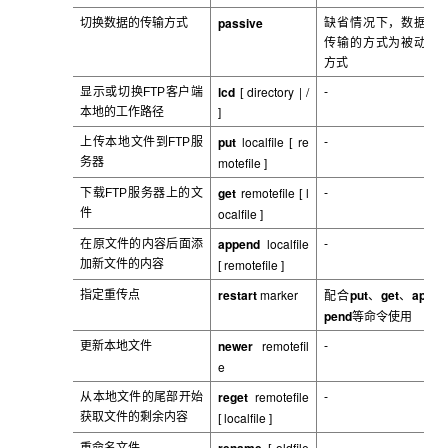
passive
切换数据的传输方式
缺省情况下，数据
传输的方式为被动
方式
lcd
directory
| /
显示或切换FTP
客户端
-
[
本地的工作路径
]
put
localfile
re
上传本地文件到FTP
服
-
[
motefile
务器
]
get
remotefile
l
下载FTP
服务器上的文
-
[
ocalfile
件
]
append
localfile
在原文件的内容后面添
-
remotefile
加新文件的内容
[
]
restart
marker
put
get
ap
指定重传点
配合
、
、
pend
等命令使用
newer
remotefil
更新本地文件
-
e
reget
remotefile
从本地文件的尾部开始
-
localfile
获取文件的剩余内容
[
]
oldfile