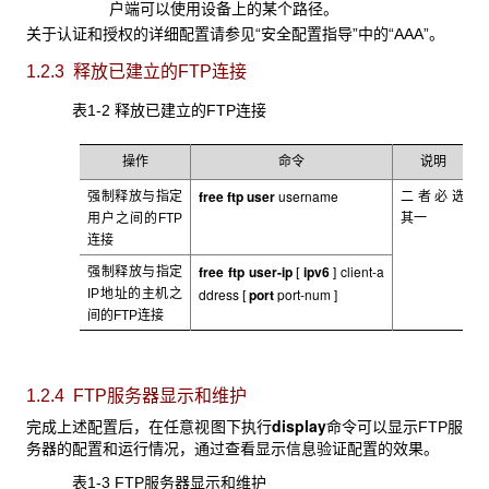
户端可以使用设备上的某个路径。
关于认证和授权的详细配置请参见“安全配置指导”中的“AAA
”。
1.2.3 释放已建立的FTP连接
表1-2 释放已建立的FTP
连接
操作
命令
说明
free
ftp
user
username
强制释放与指定
二者必选
用户之间的FTP
其一
连接
free
ftp
user-ip
ipv6
client-a
强制释放与指定
[
]
ddress
port
port-num
IP
地址的主机之
[
]
间的FTP连接
1.2.4 FTP
服务器显示和维护
display
完成上述配置后，在任意视图下执行
命令可以显示FTP服
务器的配置和运行情况，通过查看显示信息验证配置的效果。
表1-3 FTP
服务器显示和维护