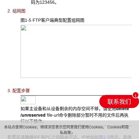
码为123456。
2. 组网图
图1-5 FTP
客户端典型配置组网图
3. 配置步骤
联系我们
delete
如果
主设备和从设备剩余的内存空间不够，请使用
/unreserved
file
url
-
命令删除部分暂时不用的文件后再执
行以下操作。
本站点使用Cookies，继续浏览表示您同意我们使用Cookies。
Cookies和隐
私政策>
配置前请确保IRF
和PC之间路由可达，IP地址如
图1-5
所示，具体