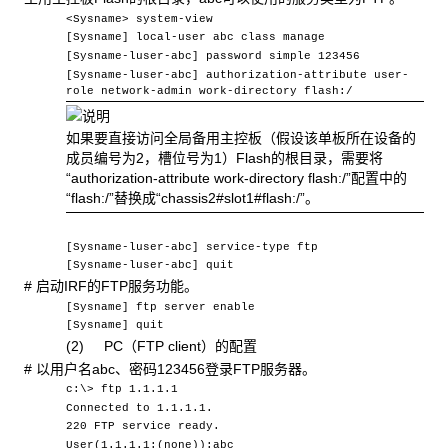
<Sysname> system-view
[Sysname] local-user abc class manage
[Sysname-luser-abc] password simple 123456
[Sysname-luser-abc] authorization-attribute user-
role network-admin work-directory flash:/
如果要直接访问全局备用主控板（假设该单板所在设备的
成员编号为2
，槽位号为1）Flash的根目录，需要将
“authorization-attribute work-directory flash:/”配置中的
“flash:/”替换成“chassis2#slot1#flash:/”。
[Sysname-luser-abc] service-type ftp
[Sysname-luser-abc] quit
#
启动IRF的FTP服务功能。
[Sysname] ftp server enable
[Sysname] quit
(2) PC
（FTP client）的配置
#
以用户名abc、密码123456登录FTP服务器。
c:\> ftp 1.1.1.1
Connected to 1.1.1.1.
220 FTP service ready.
User(1.1.1.1:(none)):abc