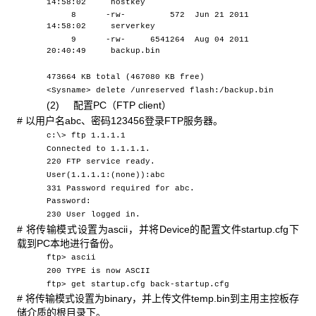
14:58:02 hostkey
8 -rw- 572 Jun 21 2011
14:58:02 serverkey
9 -rw- 6541264 Aug 04 2011
20:40:49 backup.bin
473664 KB total (467080 KB free)
<Sysname> delete /unreserved flash:/backup.bin
(2) 配置PC
（FTP client）
#
以用户名abc、密码123456登录FTP服务器。
c:\> ftp 1.1.1.1
Connected to 1.1.1.1.
220 FTP service ready.
User(1.1.1.1:(none)):abc
331 Password required for abc.
Password:
230 User logged in.
#
将传输模式设置为ascii，并将Device的配置文件startup.cfg下
载到PC本地进行备份。
ftp> ascii
200 TYPE is now ASCII
ftp> get startup.cfg back-startup.cfg
#
将传输模式设置为binary，并上传文件temp.bin到主用主控板存
储介质的根目录下。