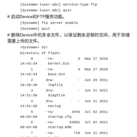
[Sysname-luser-abc] service-type ftp
[Sysname-luser-abc] quit
#
启动Device的FTP服务功能。
[Sysname] ftp server enable
[Sysname] quit
#
删除Device中的多余文件，以保证剩余足够的空间，用于存储
需要上传的文件。
<Sysname> dir
Directory of flash:
0 -rw- 0 Sep 27 2010
14:43:34 kernel.bin
1 -rw- 0 Sep 27 2010
14:43:34 base.bin
2 drw- - Jun 29 2011
18:30:38 logfile
3 drw- - Jun 21 2011
14:51:38 diagfile
4 drw- - Jun 21 2011
14:51:38 seclog
5 -rw- 2943 Jul 02 2011
08:03:08 startup.cfg
6 -rw- 63901 Jul 02 2011
08:03:08 startup.mdb
7 -rw- 716 Jun 21 2011