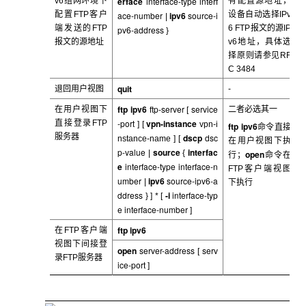
erface
interface-type interf
v6
组网环境下
有配置源地址，
配置FTP客户
ace-number
ipv6
source-i
设备自动选择IPv
|
端发送的FTP
6 FTP报文的源IP
pv6-address
}
报文的源地址
v6地址，具体选
择原则请参见RF
C 3484
quit
退回用户视图
-
ftp
ipv6
ftp-server
service
在用户视图下
二者必选其一
[
-port
vpn-instance
直接登录FTP
] [
vpn-i
ftp
ipv6
命令直接
服务器
dscp
dsc
nstance-name ] [
在用户视图下执
p-value
source
interfac
|
{
open
行；
命令在
e
interface-type interface-n
FTP客户端视图
umber
ipv6
source-ipv6-a
|
下执行
ddress
-i
interface-typ
} ] * [
e interface-number
]
ftp
ipv6
在FTP
客户端
视图下间接登
open
server-address
serv
[
录FTP服务器
ice-port
]