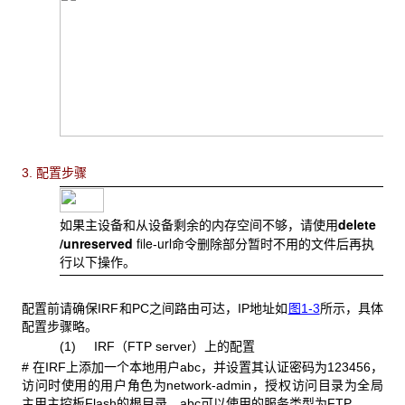
3. 配置步骤
delete
如果主设备和从设备剩余的内存空间不够，请使用
/unreserved
file
url
-
命令删除部分暂时不用的文件后再执
行以下操作。
配置前请确保IRF
和PC之间路由可达，IP地址如
图1-3
所示，具体
配置步骤略。
(1) IRF
（FTP server）上的配置
#
在IRF上添加一个本地用户abc，并设置其认证密码为123456，
访问时使用的用户角色为network-admin，授权访问目录为全局
主用主控板Flash的根目录，abc可以使用的服务类型为FTP。