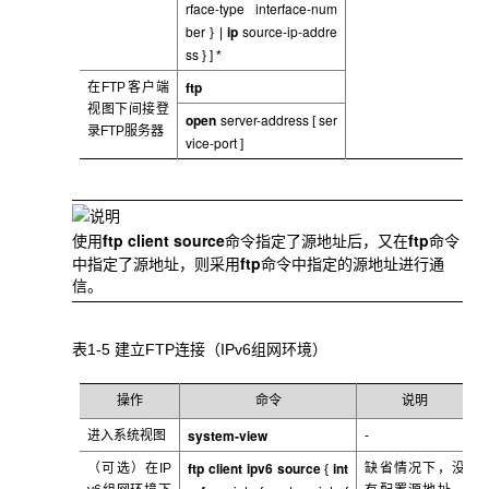
rface-type
interface-num
ber
ip
source-ip-addre
} |
ss
} ] *
ftp
在FTP
客户端
视图下间接登
open
server-address
ser
[
录FTP服务器
vice-port
]
ftp client source
ftp
使用
命令指定了源地址后，又在
命令
ftp
中指定了源地址，则采用
命令中指定的源地址进行通
信。
表1-5 建立FTP
连接（IPv6组网环境）
操作
命令
说明
system-view
进入系统视图
-
ftp
client
ipv6 source
int
（可选）在IP
缺省情况下，
没
{