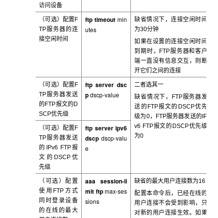
访问设备
ftp
timeout
min
（可选）配置F
缺省情况下，连接空闲时间
utes
TP
服务器的连
为30
分钟
接空闲时间
如果在设置的连接空闲时间
到期时，FTP
服务器和客户
端一直没有信息交互，则断
开它们之间的连接
ftp server dsc
（可选）配置F
二者选其一
p
dscp-value
TP
服务器发送
缺省情况下，FTP
服务器发
的FTP报文的D
送的FTP报文的DSCP优先
SCP优先级
级为0，FTP服务器发送的IP
v6 FTP报文的DSCP优先级
ftp server ipv6
（可选）配置F
为0
dscp
dscp-valu
TP
服务器发送
的IPv6 FTP报
e
文的DSCP优
先级
aaa session-li
（可选）配置
缺省的最大用户连接数
为16
mit ftp
max-ses
使用FTP
方式
配置本命令后，已经在线的
同时登录设备
sions
用户连接不会受到影响，只
的在线的最大
对新的用户连接生效。如果