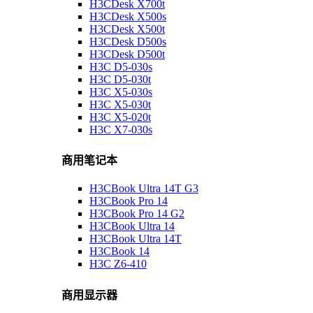
H3CDesk X700t
H3CDesk X500s
H3CDesk X500t
H3CDesk D500s
H3CDesk D500t
H3C D5-030s
H3C D5-030t
H3C X5-030s
H3C X5-030t
H3C X5-020t
H3C X7-030s
商用笔记本
H3CBook Ultra 14T G3
H3CBook Pro 14
H3CBook Pro 14 G2
H3CBook Ultra 14
H3CBook Ultra 14T
H3CBook 14
H3C Z6-410
商用显示器