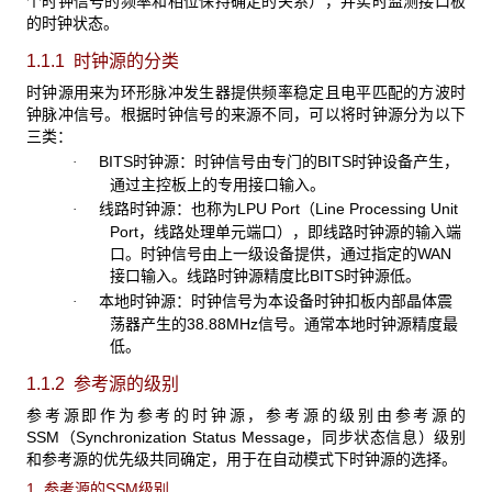
个时钟信号的频率和相位保持确定的关系），并实时监测接口板
的时钟状态。
1.1.1 时钟源的分类
时钟源用来为环形脉冲发生器提供频率稳定且电平匹配的方波时
钟脉冲信号。根据时钟信号的来源不同，可以将时钟源分为以下
三类：
BITS
时钟源：时钟信号由专门的BITS时钟设备产生，
·
通过主控板上的专用接口输入。
线路时钟源：也称为
LPU Port（Line Processing Unit
·
Port，线路处理单元端口），即线路时钟源的输入端
口。时钟信号由上一级设备提供，通过指定的WAN
接口输入。线路时钟源精度比BITS时钟源低。
本地时钟源：时钟信号为本设备时钟扣板内部晶体震
·
荡器产生的
38.88MHz信号。通常本地时钟源精度最
低。
1.1.2 参考源的级别
参考源即作为参考的时钟源，参考源的级别由参考源的
SSM
（Synchronization Status Message，同步状态信息）级别
和参考源的优先级共同确定，用于在自动模式下时钟源的选择。
1. 参考源的
SSM级别