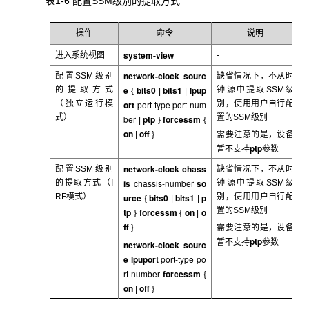
表1-6 配置SSM
级别的提取方式
操作
命令
说明
system-view
进入系统视图
-
network-clock sourc
配置SSM
级别
缺省情况下，不从时
e
bits0
bits1
lpup
的提取方式
钟源中提取SSM
级
{
|
|
（独立运行模
ort
port-type port-num
别，使用用户自行配
式）
置的SSM级别
ber
ptp
forcessm
|
}
{
on
off
|
}
需要注意的是，设备
ptp
暂不支持
参数
network-clock chass
配置SSM
级别
缺省情况下，不从时
is
chassis-number
so
的提取方式（I
钟源中提取SSM
级
RF模式）
urce
bits0
bits1
p
别，使用用户自行配
{
|
|
置的SSM级别
tp
forcessm
on
o
}
{
|
ff
}
需要注意的是，设备
ptp
暂不支持
参数
network-clock sourc
e lpuport
port-type po
rt-number
forcessm
{
on
off
|
}