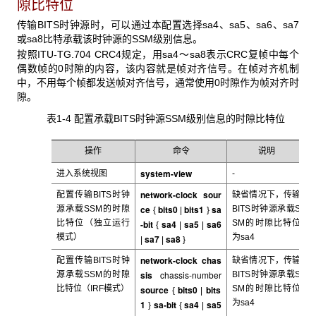
隙比特位
传输BITS
时钟源时，可以通过本配置选择sa4、sa5、sa6、sa7
或sa8比特承载该时钟源的SSM级别信息。
按照ITU-TG.704 CRC4
规定，用sa4～sa8表示CRC复帧中每个
偶数帧的0时隙的内容，该内容就是帧对齐信号。在帧对齐机制
中，不用每个帧都发送帧对齐信号，通常使用0时隙作为帧对齐时
隙。
表1-4 配置承载BITS
时钟源SSM级别信息的时隙比特位
操作
命令
说明
system-view
进入系统视图
-
network-clock sour
配置传输BITS
时钟
缺省情况下，传输
ce
bits0
bits1
sa
源承载SSM的时隙
BITS
时钟源承载S
{
|
}
比特位（独立运行
-bit
sa4
sa5
sa6
SM的时隙比特位
{
|
|
模式）
为sa4
sa7
sa8
|
|
}
network-clock chas
配置传输BITS
时钟
缺省情况下，传输
sis
chassis-number
源承载SSM的时隙
BITS
时钟源承载S
比特位（IRF模式）
source
bits0
bits
SM的时隙比特位
{
|
为sa4
1
sa-bit
sa4
sa5
}
{
|