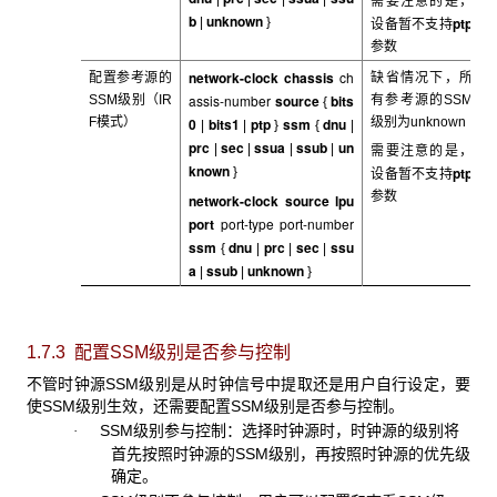
需要注意的是，
b
unknown
ptp
|
}
设备暂不支持
参数
network-clock chassis
ch
配置参考源的
缺省情况下，所
assis-number
source
bits
SSM
级别（IR
有参考源的SSM
{
F模式）
0
bits1
ptp
ssm
dnu
级别为unknown
|
|
}
{
|
prc
sec
ssua
ssub
un
|
|
|
|
需要注意的是，
known
ptp
}
设备暂不支持
参数
network-clock source lpu
port
port-type port-number
ssm
dnu
prc
sec
ssu
{
|
|
|
a
ssub
unknown
|
|
}
1.7.3 配置SSM
级别是否参与控制
不管时钟源SSM
级别是从时钟信号中提取还是用户自行设定，要
使SSM级别生效，还需要配置SSM级别是否参与控制。
SSM
级别参与控制：选择时钟源时，时钟源的级别将
·
首先按照时钟源的SSM级别，再按照时钟源的优先级
确定。