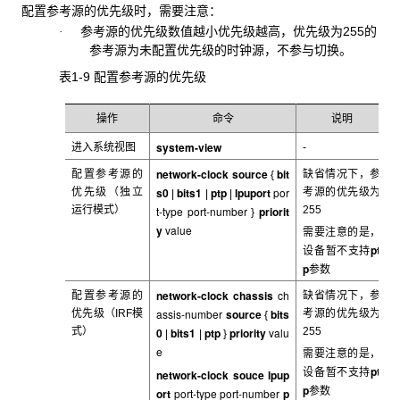
配置参考源的优先级时，需要注意：
参考源的优先级数值越小优先级越高，优先级为
255的
·
参考源为未配置优先级的时钟源，不参与切换。
表1-9 配置参考源的优先级
操作
命令
说明
system-view
进入系统视图
-
network-clock source
bit
配置参考源的
缺省情况下，参
{
s0
bits1
ptp
lpuport
por
优先级（独立
考源的优先级为
|
|
|
运行模式）
t-type port-number
priorit
255
}
y
value
需要注意的是，
pt
设备暂不支持
p
参数
network-clock chassis
ch
配置参考源的
缺省情况下，参
assis-number
source
bits
优先级（IRF
模
考源的优先级为
{
式）
0
bits1
ptp
priority
valu
255
|
|
}
e
需要注意的是，
pt
设备暂不支持
network-clock souce lpup
p
参数
ort
port-type port-number
p