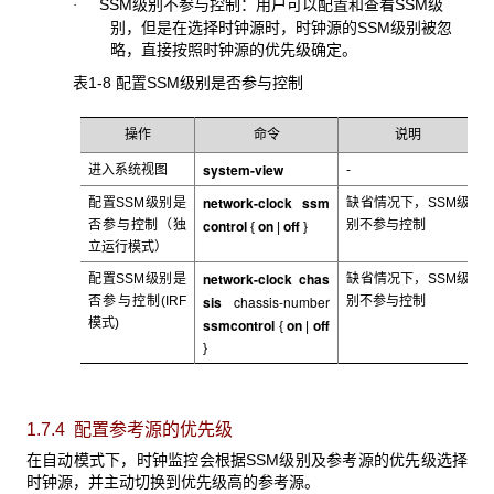
SSM
级别不参与控制：用户可以配置和查看SSM级
·
别，但是在选择时钟源时，时钟源的SSM级别被忽
略，直接按照时钟源的优先级确定。
表1-8 配置SSM
级别是否参与控制
操作
命令
说明
system-view
进入系统视图
-
network-clock ssm
配置SSM
级别是
缺省情况下，SSM
级
control
on
off
否参与控制（独
别不参与控制
{
|
}
立运行模式）
network-clock chas
配置SSM
级别是
缺省情况下，SSM
级
sis
chassis-number
否参与控制(IRF
别不参与控制
模式)
ssmcontrol
on
off
{
|
}
1.7.4 配置参考源的优先级
在自动模式下，时钟监控会根据SSM
级别及参考源的优先级选择
时钟源，并主动切换到优先级高的参考源。