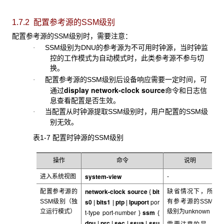
1.7.2 配置参考源的SSM
级别
配置参考源的SSM
级别时，需要注意：
SSM
级别为DNU的参考源为不可用时钟源，当时钟监
·
控的工作模式为自动模式时，此类参考源不参与切
换。
配置参考源的SSM
级别后设备响应需要一定时间，可
·
display network-clock source
通过
命令和日志信
息查看配置是否生效。
当配置从时钟源提取
SSM级别时，用户配置的SSM级
·
别无效。
表1-7 配置时钟源的SSM
级别
操作
命令
说明
system-view
进入系统视图
-
network-clock source
bit
配置参考源的
缺省情况下，所
{
s0
bits1
ptp
lpuport
por
SSM
级别（独
有参考源的SSM
|
|
|
立运行模式）
t-type port-number
ssm
级别为unknown
}
{
dnu
prc
sec
ssua
ssu
|
|
|
|