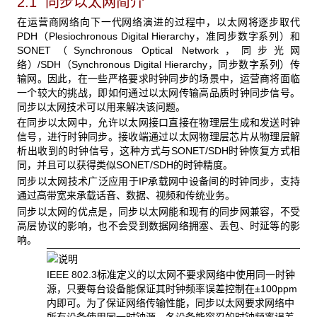
2.1 同步以太网简介
在运营商网络向下一代网络演进的过程中，以太网将逐步取代
PDH
（Plesiochronous Digital Hierarchy，准同步数字系列）和
SONET（Synchronous Optical Network，同步光网
络）/SDH（Synchronous Digital Hierarchy，同步数字系列）传
输网。因此，在一些严格要求时钟同步的场景中，运营商将面临
一个较大的挑战，即如何通过以太网传输高品质时钟同步信号。
同步以太网技术可以用来解决该问题。
在同步以太网中，允许以太网接口直接在物理层生成和发送时钟
信号，进行时钟同步。接收端通过以太网物理层芯片从物理层解
析出收到的时钟信号，这种方式与SONET/SDH
时钟恢复方式相
同，并且可以获得类似SONET/SDH的时钟精度。
同步以太网技术广泛应用于IP
承载网中设备间的时钟同步，支持
通过高带宽来承载话音、数据、视频和传统业务。
同步以太网的优点是，同步以太网能和现有的同步网兼容，不受
高层协议的影响，也不会受到数据网络拥塞、丢包、时延等的影
响。
IEEE 802.3
标准定义的以太网不要求网络中使用同一时钟
源，只要每台设备能保证其时钟频率误差控制在±100ppm
内即可。为了保证网络传输性能，同步以太网要求网络中
所有设备使用同一时钟源，各设备能容忍的时钟频率误差