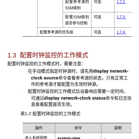
配置参考源的
可选
1.7.2
SSM
级别
配置SSM
级别
可选
1.7.3
是否参与控制
配置参考源的优先级
可选
1.7.4
1.3 配置
时钟监控的工作模式
配置时钟监控的工作模式时，需要注意：
display
network-
在
手动模式指定时钟源时，请先用
·
clock source
命令查看参考源的状态，只有正常工
作的参考源才能配置为生效时钟源。
配置时钟监控的工作模式后设备响应需要一定时间，
·
display network-clock status
可通过
命令和日志信
息查看配置是否生效。
表1-2 配置时钟监控的工作模式
操作
命令
说明
system-view
进入系统视图
-