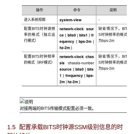
操作
命令
说明
system-view
进入系统视图
-
network-clock sour
配置BITS时钟源频
缺省情况下，BIT
ce
bits0
bits1
fr
率的格式（独立运
S时钟频率的格式
{
|
}
行模式）
equency
bps-2m
为bps-2m
{
|
hz-2m
}
network-clock chas
配置BITS时钟频率
缺省情况下，BIT
sis
chassis-number
的格式（IRF模式）
S时钟频率的格式
source
bits0
bits
为bps-2m
{
|
1
frequency
bps-
}
{
2m
hz-2m
|
}
对接两端的BITS传输模式配置必须一致。
1.5 配置承载BITS
时钟源SSM级别信息的时