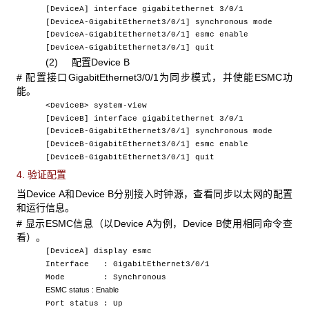
[DeviceA] interface gigabitethernet 3/0/1
[DeviceA-GigabitEthernet3/0/1] synchronous mode
[DeviceA-GigabitEthernet3/0/1] esmc enable
[DeviceA-GigabitEthernet3/0/1] quit
(2) 配置Device B
#
配置接口GigabitEthernet3/0/1为同步模式，并使能ESMC功
能。
<DeviceB> system-view
[DeviceB] interface gigabitethernet 3/0/1
[DeviceB-GigabitEthernet3/0/1] synchronous mode
[DeviceB-GigabitEthernet3/0/1] esmc enable
[DeviceB-GigabitEthernet3/0/1] quit
4. 验证配置
当Device A
和Device B分别接入时钟源，查看同步以太网的配置
和运行信息。
#
显示ESMC信息（以Device A为例，Device B使用相同命令查
看）。
[DeviceA] display esmc
Interface : GigabitEthernet3/0/1
Mode : Synchronous
ESMC status : Enable
Port status : Up