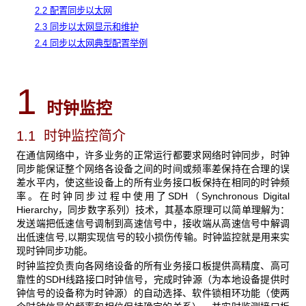
2.2 配置同步以太网
2.3 同步以太网显示和维护
2.4 同步以太网典型配置举例
1
时钟监控
1.1 时钟监控简介
在通信网络中，许多业务的正常运行都要求网络时钟同步，时钟
同步能保证整个网络各设备之间的时间或频率差保持在合理的误
差水平内，使这些设备上的所有业务接口板保持在相同的时钟频
率。在时钟同步过程中使用了SDH
（Synchronous Digital
Hierarchy，同步数字系列）技术，其基本原理可以简单理解为：
发送端把低速信号调制到高速信号中，接收端从高速信号中解调
出低速信号,以期实现信号的较小损伤传输。时钟监控就是用来实
现时钟同步功能。
时钟监控负责向各网络设备的所有业务接口板提供高精度、高可
靠性的SDH
线路接口时钟信号，完成时钟源（为本地设备提供时
钟信号的设备称为时钟源）的自动选择、软件锁相环功能（使两