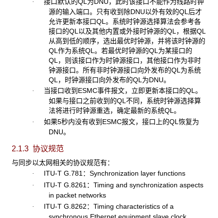
接口默认的
QL为DNU，此时该接口不能作为线路时钟
·
源的输入端口。只有收到除DNU以外有效的QL后才
允许更新本接口QL。系统时钟源选择算法会参考各
接口的QL以及其他内置或外接时钟源的QL，根据QL
从高到低的顺序，选出最优时钟源，并将该时钟源的
QL作为系统QL。若最优时钟源的QL为某接口的
QL，则该接口作为时钟源接口，其他接口作为非时
钟源接口。所有非时钟源接口向外发布的QL为系统
QL，时钟源接口向外发布的QL为DNU。
当接口收到
ESMC事件报文，立即更新本接口的QL。
·
如果与接口之前收到的QL不同，系统时钟源选择算
法将进行时钟源重选，确定最新的系统QL。
如果
5秒内没有收到ESMC报文，接口上的QL恢复为
·
DNU。
2.1.3 协议规范
与同步以太网相关的协议规范有：
ITU-T G.781
：Synchronization layer functions
·
ITU-T G.8261
：Timing and synchronization aspects
·
in packet networks
ITU-T G.8262
：Timing characteristics of a
·
synchronous Ethernet equipment slave clock