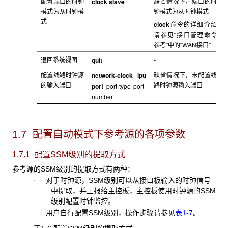
clock slave
配置端口的时钟
缺省情况下，端口的时
模式为从时钟模
钟模式为从时钟模式
式
clock
命令的详细介绍
请参见“接口管理命令
参考”中的“WAN接口”
quit
退回系统视图
-
network-clock lpu
配置线路时钟源
缺省情况下，未配置线
port
port-type port-
的输入端口
路时钟源输入端口
number
1.7 配置自动模式下参考源的各项参数
1.7.1 配置SSM
级别的提取方式
参考源的SSM
级别的提取方式有两种：
对于时钟源，
SSM级别可以从接口板输入的时钟信号
·
中提取，并上报给主控板，主控板使用时钟源的SSM
级别配置时钟监控。
用户自行配置
SSM级别，操作步骤请参见
表1-7
。
·