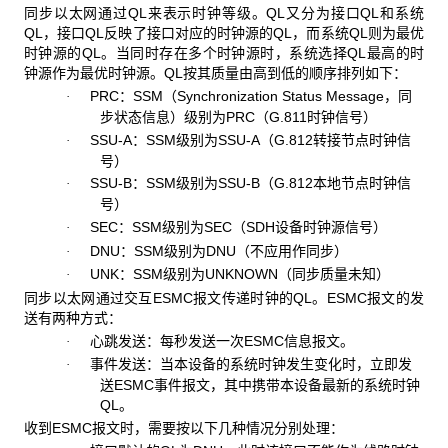
同步以太网通过QL
来表示时钟等级。QL又分为接口QL和系统
QL，接口QL反映了接口对应的时钟源的QL，而系统QL则为最优
时钟源的QL。当同时存在多个时钟源时，系统选择QL最高的时
钟源作为最优时钟源。QL按其质量由高到低的顺序排列如下：
PRC
：SSM（Synchronization Status Message，同
·
步状态信息）级别为PRC（G.811时钟信号）
SSU-A
：SSM级别为SSU-A（G.812转接节点时钟信
·
号）
SSU-B
：SSM级别为SSU-B（G.812本地节点时钟信
·
号）
SEC
：SSM级别为SEC（SDH设备时钟源信号）
·
DNU
：SSM级别为DNU（不应用作同步）
·
UNK
：SSM级别为UNKNOWN（同步质量未知）
·
同步以太网通过交互ESMC
报文传递时钟的QL。ESMC报文的发
送有两种方式：
心跳发送：每秒发送一次
ESMC信息报文。
·
事件发送：当本设备的系统时钟发生变化时，立即发
·
送
ESMC事件报文，其中携带本设备最新的系统时钟
QL。
收到ESMC
报文时，需要按以下几种情况分别处理：