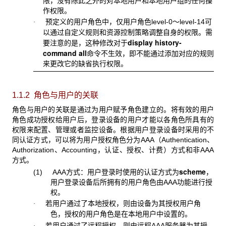
限，没有除此之外的对本地用户和本地用户组的任何操
作权限。
预定义的用户角色中，仅用户角色
level-0～level-14可
·
以通过自定义规则和资源控制策略调整自身的权限。需
display history-
要注意的是，这种修改对于
command all
命令不生效，即不能通过添加对应的规则
来更改它的缺省执行权限。
1.1.2 角色与用户的关联
角色与用户的关联是通过为用户赋予角色建立的。将有效的用户
角色成功授权给用户后，登录设备的用户才能以各角色所具有的
权限来配置、管理或者监控设备。根据用户登录设备时采用的不
同认证方式，可以将为用户授权角色分为AAA
（Authentication、
Authorization、Accounting，认证、授权、计费）方式和非AAA
方式。
scheme
(1) AAA
方式：用户登录时使用的认证方式为
，
用户登录设备后所拥有的用户角色由AAA功能进行授
权。
若用户通过了本地授权，则由设备为其授权用户角
·
色，授权的用户角色是在本地用户中设置的。
若用户通过了远程授权，则由远程
AAA服务器为其授
·