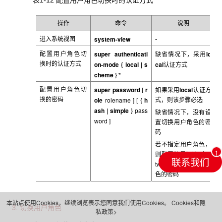
操作
命令
说明
system-view
进入系统视图
-
super authenticati
lo
配置用户角色切
缺省情况下，采用
on-mode
local
s
cal
换时的认证方式
{
|
认证方式
cheme
}
*
super password
r
local
配置用户角色切
[
如果采用
认证方
ole
rolename
h
换的密码
式，则该步骤必选
]
[ {
ash
simple
pass
|
}
缺省情况下，没有设
word
]
置切换用户角色的密
码
若不指定用户角色，
则配置的是切换到ne
联系我们
twork-admin
用户角
色的密码
本站点使用Cookies，继续浏览表示您同意我们使用Cookies。
Cookies和隐
3. 切换用户角色
私政策>