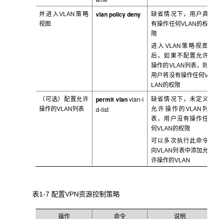
vlan policy deny
并进入VLAN
策略
缺省情况下，用户具
视图
有操作任何VLAN
的权
限
进入VLAN
策略视图
后，如果不配置允许
操作的VLAN列表，则
用户将没有操作任何V
LAN的权限
permit vlan
vlan-i
（可选）配置允许
缺省情况下，未定义
d-list
操作的VLAN
列表
允许操作的VLAN
列
表，用户没有操作任
何VLAN的权限
可以多次执行此命令
向VLAN
列表中添加允
许操作的VLAN
表1-7 配置VPN
资源控制策略
操作
命令
说明