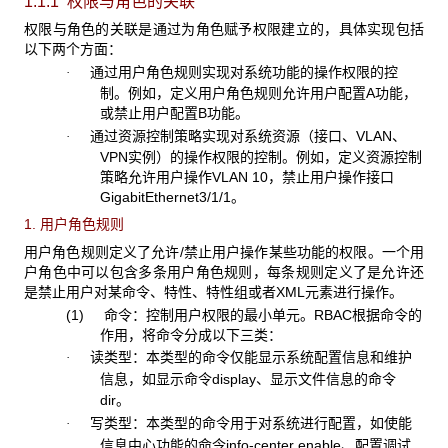
1.1.1 权限与角色的关联
权限与角色的关联是通过为角色赋予权限建立的，具体实现包括
以下两个方面：
通过用户角色规则实现对系统功能的操作权限的控
·
制。例如，定义用户角色规则允许用户配置
A功能，
或禁止用户配置B功能。
通过资源控制策略实现对系统资源（接口、
VLAN、
·
VPN实例）的操作权限的控制。例如，定义资源控制
策略允许用户操作VLAN 10，禁止用户操作接口
GigabitEthernet3/1/1。
1. 用户角色规则
用户角色规则定义了允许/
禁止用户操作某些功能的权限。一个用
户角色中可以包含多条用户角色规则，每条规则定义了是允许还
是禁止用户对某命令、特性、特性组或者XML元素进行操作。
(1)
命令：控制用户权限的最小单元。
RBAC根据命令的
作用，将命令分成以下三类：
读类型
：本类型的命令仅能显示系统配置信息和维护
·
信息，如显示命令
display
、显示文件信息的命令
dir
。
写类型
：本类型的命令用于对系统进行配置，如使能
·
信息中心功能的命令
info-center enable
、配置调试