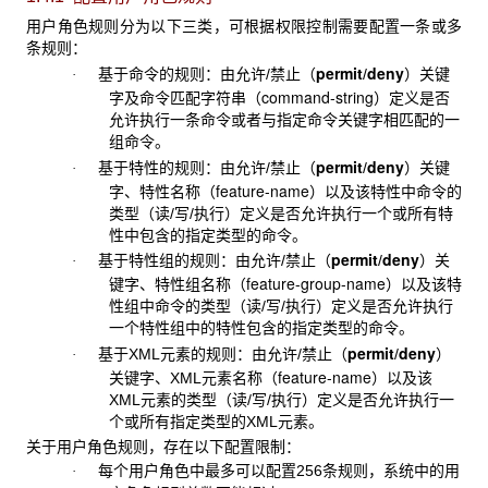
用户角色规则分为以下三类，可根据权限控制需要配置一条或多
条规则：
permit
deny
基于命令的规则：由允许/
禁止（
/
）关键
·
command-string
字及命令匹配字符串（
）定义是否
允许执行一条命令或者与指定命令关键字相匹配的一
组命令。
permit
deny
基于特性的规则：由允许/
禁止（
/
）关键
·
feature-name
字、特性名称（
）以及该特性中命令的
类型（读/写/执行）定义是否允许执行一个或所有特
性中包含的指定类型的命令。
permit
deny
基于特性组的规则：由允许/
禁止（
/
）关
·
feature-group-name
键字、特性组名称（
）以及该特
性组中命令的类型（读/写/执行）定义是否允许执行
一个特性组中的特性包含的指定类型的命令。
permit
deny
基于
XML元素的规则：由允许/禁止（
/
）
·
feature-name
关键字、XML元素名称（
）以及该
XML元素的类型（读/写/执行）定义是否允许执行一
个或所有指定类型的XML元素。
关于用户角色规则，存在以下配置限制：
每个用户角色中最多可以配置
256条规则，系统中的用
·