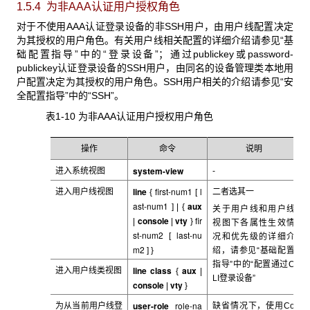
1.5.4 为非AAA认证用户授权角色
对于不使用AAA
认证登录设备的非SSH用户，由用户线配置决定
为其授权的用户角色。有关用户线相关配置的详细介绍请参见“基
础配置指导”中的“登录设备”；通过publickey或password-
publickey认证登录设备的SSH用户，由同名的设备管理类本地用
户配置决定为其授权的用户角色。SSH用户相关的介绍请参见“安
全配置指导”中的“SSH”。
表1-10 为非AAA
认证用户授权用户角色
操作
命令
说明
system-view
进入系统视图
-
line
first-num1
l
进入用户线视图
二者选其一
{
[
ast-num1
aux
] | {
关于用户线和用户线
console
vty
fir
|
|
}
视图下各属性生效情
st-num2
last-nu
[
况和优先级的详细介
m2
] }
绍，请参见“基础配置
指导”中的“配置通过C
line class
aux
进入用户线类视图
{
|
LI
登录设备”
console
vty
|
}
user-role
role-na
为从当前用户线登
缺省情况下，
使用Co