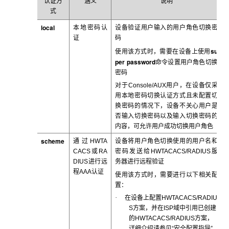
认证方
涵义
说明
式
local
本地密码认
设备验证用户输入的用户角色切换密
证
码
su
使用该方式时，需要在设备上使用
per password
命令设置用户角色切换
密码
对于Console/AUX
用户，在设备仅采
用本地密码切换认证方式且未配置切
换密码的情况下，设备不关心用户是
否输入切换密码以及输入切换密码的
内容，可允许用户成功切换用户角色
scheme
通过HWTA
设备将用户角色切换使用的用户名和
CACS
或RA
密码发送给HWTACACS/RADIUS
服
DIUS进行远
务器进行远程验证
程AAA认证
使用该方式时，需要进行以下相关配
置：
·
在设备上配置HWTACACS/RADIU
S
方案，并在ISP域中引用已创建
的HWTACACS/RADIUS方案，
详细介绍请参见“安全配置指导”