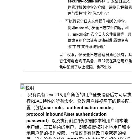
security-logfile save
）。安全日志文
件管理相关命令的介绍，请参见“网络管
理与监控”中的“信息中心”
·
可执行安全日志文件操作相关的命令，
more
di
例如
显示安全日志文件内容；
r
mkdir
、
操作安全日志文件目录等，具
体命令的介绍请参见“基础配置命令参
考”中的“文件系统管理”
以上权限，仅安全日志管理员角色独有，其
它任何角色均不具备，且即使在其它用户角
色中配置了以上权限，也不生效
只有具有 level-15
用户角色的用户登录设备后才可以执
·
行RBAC特性的所有命令、修改用户线视图下的相关配
user-role
authentication-mode
置（包括
、
、
protocol inbound
set authentication
和
password
）以及执行创建/修改/删除本地用户和本地
用户组；其它角色的用户，即使被授权对本地用户和本
地用户组的操作权限，也仅仅具有修改自身密码的权