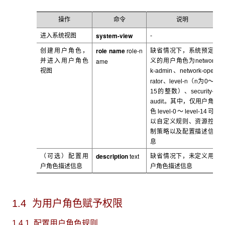
操作
命令
说明
system-view
进入系统视图
-
role name
role-n
创建用户角色，
缺省情况下，系统预定
ame
并进入用户角色
义的用户角色为networ
视图
k-admin
、network-ope
n
n
rator、level-
（
为0～
15的整数）、security-
audit。其中，仅用户角
色level-0～level-14可
以自定义规则、资源控
制策略以及配置描述信
息
description
text
（可选）配置用
缺省情况下，未定义用
户角色描述信息
户角色描述信息
1.4 为用户角色
赋予权限
1.4.1 配置用户角色规则