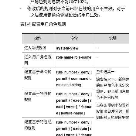
户角色规则总数不能超过1024。
修改后的规则对于当前已经在线的用户不生效，对于
·
之后使用该角色登录设备的用户生效。
表1-4 配置用户角色规则
操作
命令
说明
system-view
进入系统视图
-
role name
role-name
进入用户角色视
-
图
rule
number
deny
配置基于命令的
至少选其一
{
|
permit
command
c
规则
}
缺省情况下，新创建
ommand-string
的用户角色中未定义
规则，即当前用户角
rule
number
deny
配置基于特性的
{
|
色无任何权限
permit
execute
r
规则
}
{
|
当多条规则中配置的
ead
write
featur
|
} *
权限出现冲突时，规
e
feature-name
[
]
则编号大的权限生效
rule
number
deny
配置基于特性组
{
|
permit
execute
r
的规则
}
{
|
ead
write
featur
|
} *