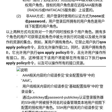
权用户角色，授权的用户角色是在远程AAA服务器
（RADIUS或HWTACACS服务器）上设置的。
none
(2) 非
AAA方式：用户登录时使用的认证方式为
或
password
者
，用户登录后所拥有的用户角色是用户
线下配置的用户角色。
以上两种方式均支持对一个用户同时授权多个用户角色。拥有多
个角色的用户可获得这些角色中被允许执行的功能以及被允许操
qos
作的资源的集合。例如，某用户拥有角色A
，它禁止用户执行
apply policy
命令，且仅允许操作接口2。同时，该用户拥有角色
qos apply policy
B，它允许用户执行
命令，且允许用户操作所
qos
有接口。则，这种情况下该用户将能够在所有接口下执行
apply policy
命令，以及可以操作所有的接口资源。
AAA
相关内容的介绍请参见“安全配置指导”中的
·
“AAA”。
用户线相关内容的介绍请参见“基础配置指导”中的“登
·
录设备”。
通过
publickey或password-publickey认证登录服务器
·
的SSH用户将被授予同名的设备管理类本地用户视图下
配置的授权用户角色。SSH用户相关的介绍请参见“安