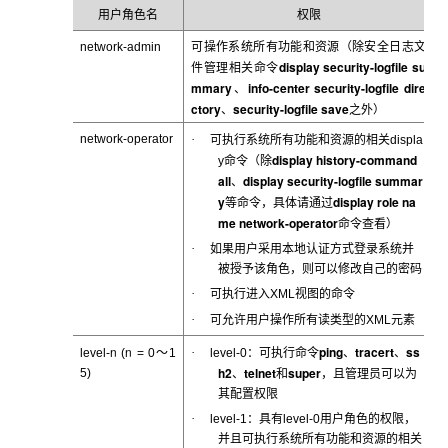
用户角色名
权限
network-admin
可操作系统所有功能和资源（除安全日志文
display security-logfile su
件管理相关命令
mmary
info-center security-logfile dire
、
ctory
security-logfile save
、
之外）
network-operator
·
可执行系统所有功能和资源的相关
displa
display history-command
y
命令（除
all
display security-logfile summar
、
y
display role na
等命令，具体请通过
me network-operator
命令查看）
·
如果用户采用本地认证方式登录系统并
被授予该角色，则可以修改自己的密码
·
可执行进入
XML视图的命令
·
可允许用户操作所有读类型的
XML元素
n
n
ping
tracert
ss
·
level-
(
= 0
～1
level-0
：可执行命令
、
、
h2
telnet
super
5)
、
和
，且管理员可以为
其配置权限
·
level-1
：具有level-0用户角色的权限，
并且可执行系统所有功能和资源的相关