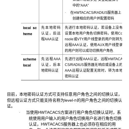
中的“
AAA
”
·
在HWTACACS/RADIUS
服务器上
创建相应的用户并配置密码
local sc
先本地密码
先进行本地密码认证，若设备上没有
heme
认证，后远
设置本地用户角色切换密码，使用Co
程AAA
认证
nsole
或VTY用户线登录的用户则转为
远程AAA认证，使用AUX用户线登录
的用户则可以成功切换用户角色
scheme
先远程AAA
先进行远程AAA
认证，远程HWTACA
local
认证，后本
CS/RADIUS服务器无响应或设备上的
地密码认证
AAA远程认证配置无效时，转为本地
密码认证
目前，本地密码认证方式可支持任意用户角色之间的切换认证，
n
但远程认证方式只能支持名称为level-
的用户角色之间的切换认
证。
当使用
HWTACACS方案进行用户角色切换认证时，系
·
统使用用户输入的用户角色切换用户名进行角色切换
认证，HWTACACS服务器上也必须存在相应的用