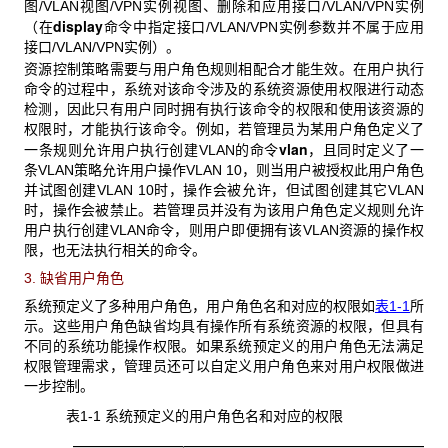
图/VLAN视图/VPN实例视图、删除和应用接口/VLAN/VPN实例
display
（在
命令中指定接口/VLAN/VPN实例参数并不属于应用
接口/VLAN/VPN实例）。
资源控制策略需要与用户角色规则相配合才能生效。在用户执行
命令的过程中，系统对该命令涉及的系统资源使用权限进行动态
检测，因此只有用户同时拥有执行该命令的权限和使用该资源的
权限时，才能执行该命令。例如，若管理员为某用户角色定义了
vlan
一条规则允许用户执行创建VLAN
的命令
，且同时定义了一
条VLAN策略允许用户操作VLAN 10，则当用户被授权此用户角色
并试图创建VLAN 10时，操作会被允许，但试图创建其它VLAN
时，操作会被禁止。若管理员并没有为该用户角色定义规则允许
用户执行创建VLAN命令，则用户即便拥有该VLAN资源的操作权
限，也无法执行相关的命令。
3. 缺省用户角色
系统预定义了多种用户角色，用户角色名和对应的权限如
表1-1
所
示。这些用户角色缺省均具有操作所有系统资源的权限，但具有
不同的系统功能操作权限。如果系统预定义的用户角色无法满足
权限管理需求，管理员还可以自定义用户角色来对用户权限做进
一步控制。
表1-1 系统预定义的用户角色名和对应的权限