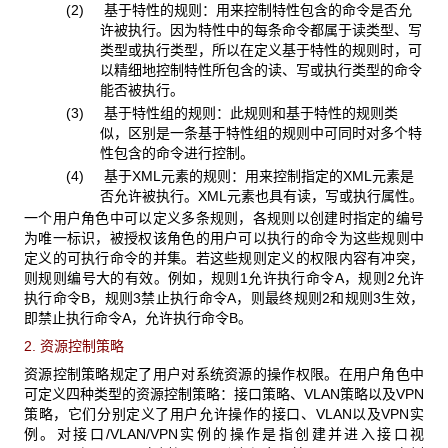
(2) 基于特性的规则：用来控制特性包含的命令是否允
许被执行。因为特性中的每条命令都属于读类型、写
类型或执行类型，所以在定义基于特性的规则时，可
以精细地控制特性所包含的读、写或执行类型的命令
能否被执行。
(3) 基于特性组的规则：此规则和基于特性的规则类
似，区别是一条基于特性组的规则中可同时对多个特
性包含的命令进行控制。
(4) 基于
XML元素的规则：用来控制指定的XML元素是
否允许被执行。XML元素也具有读，写或执行属性。
一个用户角色中可以定义多条规则，各规则以创建时指定的编号
为唯一标识，被授权该角色的用户可以执行的命令为这些规则中
定义的可执行命令的并集。若这些规则定义的权限内容有冲突，
则规则编号大的有效。例如，规则1
允许执行命令A，规则2允许
执行命令B，规则3禁止执行命令A，则最终规则2和规则3生效，
即禁止执行命令A，允许执行命令B。
2. 资源控制策略
资源控制策略规定了用户对系统资源的操作权限。在用户角色中
可定义四种类型的资源控制策略：接口策略、VLAN
策略以及VPN
策略，它们分别定义了用户允许操作的接口、VLAN以及VPN实
例。对接口/VLAN/VPN实例的操作是指创建并进入接口视