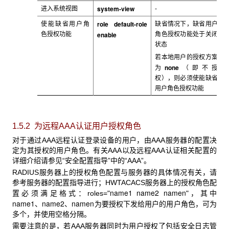
system-view
进入系统视图
-
role default-role
使能缺省用户角
缺省情况下，缺省用户
enable
色授权功能
角色授权功能处于关闭
状态
若本地用户的授权方案
none
为
（即不授
权），则必须使能缺省
用户角色授权功能
1.5.2 为远程AAA认证用户授权角色
对于通过AAA
远程认证登录设备的用户，由AAA服务器的配置决
定为其授权的用户角色。有关AAA以及远程AAA认证相关配置的
详细介绍请参见“安全配置指导”中的“AAA”。
RADIUS
服务器上的授权角色配置与服务器的具体情况有关，请
参考服务器的配置指导进行；HWTACACS服务器上的授权角色配
name1
name2
namen
置必须满足格式：roles="
"，其中
name1
name2
namen
、
、
为要授权下发给用户的用户角色，可为
多个，并使用空格分隔。
需要注意的是，若AAA
服务器同时为用户授权了包括安全日志管