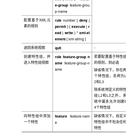
e-group
feature-grou
p-name
rule
number
deny
配置基于XML
元
{
|
permit
execute
r
素的规则
} {
|
ead
write
xml-el
|
} *
ement
xml-string
[
]
quit
退回系统视图
-
role feature-group n
创建特性组，并
若要配置基于特性组
ame
feature-group-n
进入特性组视图
的规则，则必选
ame
缺省情况下，存在两
个特性组，名称为L
2
和L3
除系统预定义的特性
组L2
和L3之外，系
统中最多允许创建6
4个特性组
feature
feature-nam
向特性组中添加
缺省情况下，自定义
e
一个特性
特性组中不包含任何
特性