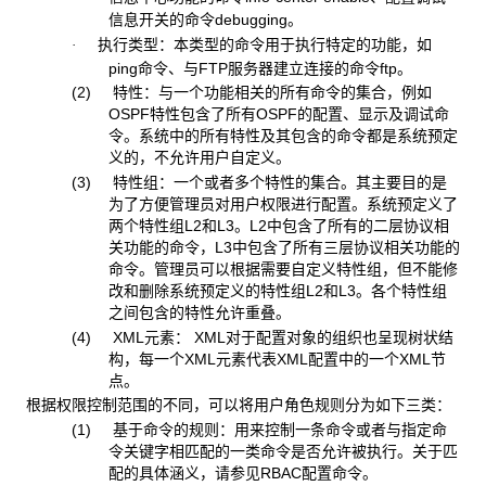
信息开关的命令
debugging
。
执行类型：
本类型的命令用于执行特定的功能，如
·
ping
命令、与
FTP
服务器建立连接的命令
ftp
。
(2) 特性：与一个功能相关的所有命令的集合，例如
OSPF特性包含了所有OSPF的配置、显示及调试命
令。系统中的所有特性及其包含的命令都是系统预定
义的，不允许用户自定义。
(3) 特性组：一个或者多个特性的集合。其主要目的是
为了方便管理员对用户权限进行配置。系统预定义了
两个特性组
L2和L3。L2中包含了所有的二层协议相
关功能的命令，L3中包含了所有三层协议相关功能的
命令。管理员可以根据需要自定义特性组，但不能修
改和删除系统预定义的特性组L2和L3。各个特性组
之间包含的特性允许重叠。
(4) XML
元素： XML对于配置对象的组织也呈现树状结
构，每一个XML元素代表XML配置中的一个XML节
点。
根据权限控制范围的不同，可以将用户角色规则分为如下三类：
(1) 基于命令的规则：用来控制一条命令或者与指定命
令关键字相匹配的一类命令是否允许被执行。关于匹
配的具体涵义，请参见
RBAC配置命令。