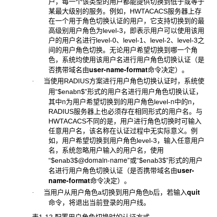
户，每一个该类型的用户都能提供切换到低于或等于
某最大级别的服务。例如，HWTACACS服务器上存
在一个用于角色切换认证的用户，它支持切换到的最
高级别用户角色为level-3，即表示用户可以使用该用
户的用户名进行level-0、level-1、level-2、level-3之
间的用户角色切换。无论用户希望切换到哪一个角
色，系统均使用该用户名进行用户角色切换认证（是
user-name-format
否携带域名由
命令决定）。
当使用
RADIUS方案进行用户角色切换认证时，系统使
·
n
用“$enab
$”形式的用户名进行用户角色切换认证，
n
n
n
其中
为用户希望切换到的用户角色level-
中的
，
RADIUS服务器上也必须存在相同形式的用户名。与
HWTACACS不同的是，用户进行角色切换时可输入
任意用户名，该名称在认证过程中无实际意义。例
如，用户希望切换到用户角色level-3，输入任意用户
名，系统忽略用户输入的用户名，使用
domain-name
“$enab3$@
”或“$enab3$”形式的用户
user-
名进行用户角色切换认证（是否携带域名由
name-format
命令决定）。
quit
当用户从用户角色
a切换到用户角色b后，若输入
·
命令，将退出当前登录的用户线。
表1-12 配置用户角色切换时的认证方式