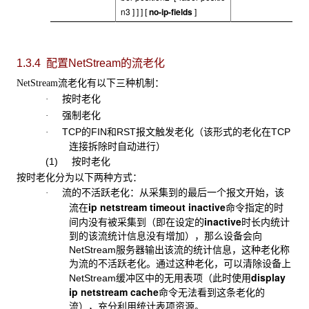
n3
no-ip-fields
] ]
]
[
]
1.3.4 配置
NetStream
的流老化
流老化有以下三种机制：
NetStream
按时老化
·
强制老化
·
TCP
的
FIN
和
RST
报文触发老化（该形式的老化在
TCP
·
连接拆除时自动进行）
(1) 按时老化
按时老化分为以下两种方式：
流的不活跃老化：从采集到的最后一个报文开始，该
·
ip netstream timeout inactive
流在
命令指定的时
inactive
间内没有被采集到（即在设定的
时长内统计
到的该流统计信息没有增加），那么设备会向
NetStream服务器输出该流的统计信息，这种老化称
为流的不活跃老化。通过这种老化，可以清除设备上
display
NetStream缓冲区中的无用表项（此时使用
ip netstream cache
命令无法看到这条老化的
流），充分利用统计表项资源。