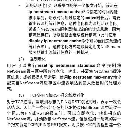
流的活跃老化
：从采集到的第一个报文开始，该流在
·
ip netstream timeout active
命令指定的时间内能
active
被采集到。活跃时间超过设定的
时长后，需要
输出该流的统计信息，这种老化称为流的活跃老化。
设备向NetStream服务器输出流的统计信息后，因为
该流还存在，所以设备会继续统计该流（此时使用
display ip netstream cache
命令可以看到这条流的
统计表项）。这种老化方式是设备定期向NetStream
服务器输出流统计信息的一种机制。
(2) 强制老化
reset ip netstream statistics
用户可以执行
命令强制将
NetStream缓冲区中所有流老化、输出，并清空NetStream缓冲
ip netstream max-entry
区信息；或者根据实际需要，使用
命令
配置当NetStream流缓存区中流表项达到最大数目时的处理方
式。
(3)
TCP
的
FIN
和
RST
报文触发老化
对于TCP
连接，当收到标志为FIN或RST的报文时，表示一次会
话结束。因此当一条已经存在的TCP协议NetStream流中流过一
个标志为FIN或RST的报文时，可以立即老化、输出相应的
NetStream流，并清除该NetStream流。但是假如一条流的第一
个报文就是TCP的FIN或RST报文，则会按正常的流程创建一条