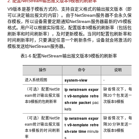
2. 配置NetStream
输出报文版本9模板的刷新率
V9
版本是基于模板方式的、支持自定义格式的输出报文版本（即
可以决定输出报文的内容）。由于NetStream服务器不会永久保
存模板，所以设备需要定期通知NetStream服务器最新的V9模板
格式。用户可以根据实际情况，配置版本9模板的刷新率（包括包
刷新率和时间刷新率），及时更新模板。当同时配置包刷新率和
时间刷新率时，只要满足任意一个刷新条件，设备就会将激活的
模板发送给NetStream服务器。
表1-6 配置NetStream
输出报文版本9模板的刷新率
操作
命令
说明
system-view
进入系统视图
-
ip netstream expor
（可选）配置NetStr
缺省情况下，每
t v9-template refre
eam
统计输出报文版
隔20
个包发送一
本9模板的包刷新率
sh-rate packet
pac
次版本9模板
kets
ip netstream expor
（可选）配置NetStr
缺省情况下，每
t v9-template refre
eam
统计输出报文版
隔30
分钟发送一
本9模板的时间刷新
sh-rate time
minute
次版本9模板
率
s