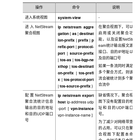
操作
命令
说明
system-view
进入系统视图
-
ip netstream aggre
进入NetStream
在聚合视图下，可以
gation
as
destinat
聚合视图
启用或关闭聚合功
{
|
ion-prefix
prefix
p
能，以及设置NetStr
|
|
eam
统计输出报文源
refix-port
protocol-
|
接口、目的IP地址以
port
source-prefix
|
及目的端口号
tos-as
tos-bgp-ne
|
|
xthop
tos-destinati
如果一条流同时满足
|
on-prefix
tos-prefi
多个聚合方式，则该
|
流会被统计到多个聚
x
tos-protocol-port
|
合流中
tos-source-prefix
|
}
ip netstream export
配置NetStream
缺省情况下，聚合视
host
ip-addrress udp
聚合流统计信息
图下没有配置目的地
输出的目的地址
-port
vpn-instance
址和目的UDP
端口
[
和目的UDP端口
号。
vpn-instance-name
]
号
为了减少对网络带宽
的占用，可以只在聚
合视图下配置本命