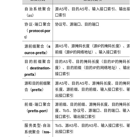
自治系统聚合
源
AS
号、目的
AS
号、输入接口索引、输出接
口索引
（
as
）
协议
-
端口聚合
协议号、源端口、目的端口
protocol-por
（
t
）
s
源AS
号、源掩码长度（源IP的掩码长度）、源
源前缀聚合
（
ource-prefix
前缀（源IP的网络地址）、输入接口索引
）
目的前缀聚合
目的
AS
号、目的掩码长度（目的
IP
的掩码长
destination-
度）、目的前缀（目的
IP
的网络地址）、输出
（
prefix
接口索引
）
源和目的前缀聚
源
AS
号、目的
AS
号、源掩码长度、目的掩码
prefix
长度、源前缀、目的前缀、输入接口索引、输
合（
）
出接口索引
前缀-
端口聚合
源前缀、目的前缀、源掩码长度、目的掩码长
prefix-port
度、ToS
、协议号、源端口、目的端口、输入
（
）
接口索引、输出接口索引
服务类型-
自治
ToS
、源AS号、目的AS号、输入接口索引、输
tos-
出接口索引
系统聚合（