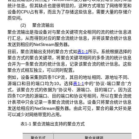
统计信息。但其缺点也是很明显的，这种方式增加了网络带宽和
设备的CPU占有率，而且为了存储这些信息，需要大量的存储介
质空间。
(2) 聚合流输出
聚合流输出是指设备对与聚合关键项完全相同的流的统计信息进
行汇总，从而得到对应的聚合流统计信息，并将该聚合统计信息
发送到相应的NetStream
服务器。
目前，聚合流输出支持的聚合方式
如
表1-1
所示。系统根据选择的
聚合方式的聚合关键项，将聚合关键项相同的多条流的统计信息
合并为一条聚合流的统计信息，记录该聚合流的统计信息。这些
聚合方式相互独立，可以同时配置。
例如，设备采集到四条TCP
流，其目的地址相同、源地址不同、
源端口和目的端口均为10。选择
表1-1
中的“协议-端口聚合”方
式，该聚合方式的依据为“协议号、源端口、目的端口”。因为这
四条TCP流的源端口、目的端口和协议号相同，所以在聚合流统
计表项中只会记录一条聚合流统计信息。设备只将聚合统计信息
发送给相应的NetStream服务器。由此可见，聚合的最大好处是
可以减少对网络带宽的占用。
表1-1
聚合流输出支持的聚合方式
聚合方式
聚合关键项