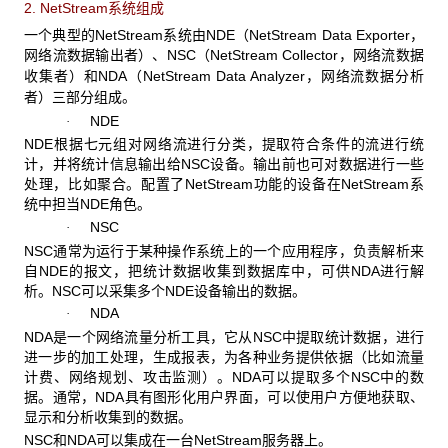
2. NetStream
系统组成
一个典型的NetStream
系统由NDE（NetStream Data Exporter，
网络流数据输出者）、NSC（NetStream Collector，
网络流数据
NDA（NetStream Data Analyzer，
收集者）和
网络流数据分析
者）三部分组成。
NDE
·
NDE
根据七元组对网络流进行分类，提取符合条件的流进行统
计，并将统计信息输出给NSC设备。输出前也可对数据进行一些
处理，比如聚合。配置了NetStream功能的设备在NetStream系
统中担当NDE角色。
NSC
·
NSC
通常为运行于某种操作系统上的一个应用程序，负责解析来
自NDE的报文，把统计数据收集到数据库中，可供NDA进行解
析。NSC可以采集多个NDE设备输出的数据。
NDA
·
NDA
是一个网络流量分析工具，它从NSC中提取统计数据，进行
进一步的加工处理，生成报表，为各种业务提供依据（比如流量
计费、网络规划、攻击监测）。NDA可以提取多个NSC中的数
据。通常，NDA具有图形化用户界面，可以使用户方便地获取、
显示和分析收集到的数据。
NSC
和NDA可以集成在一台NetStream服务器上。