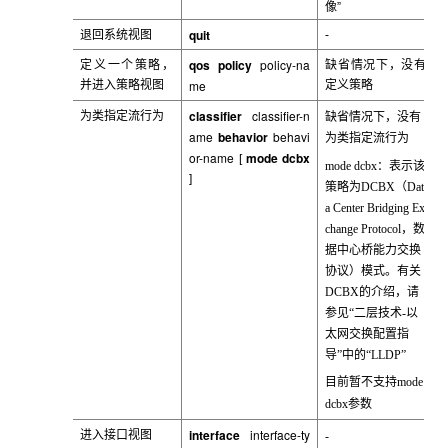
像”
quit
退回系统视图
-
qos policy
policy-na
定义一个策略，
缺省情况下，没有
me
并进入策略视图
定义策略
classifier
classifier-n
为类指定流行为
缺省情况下，没有
ame
behavior
behavi
为类指定流行为
or-name
mode dcbx
[
mode dcbx
：表示该
]
策略为
DCBX
（
Dat
a Center Bridging Ex
change Protocol
，数
据中心桥能力交换
协议）模式。有关
DCBX
的介绍，请
参见“二层技术
-
以
太网交换配置指
导”中的“
LLDP
”
目前暂不支持
mode
dcbx
参数
interface
interface-ty
进入接口视图
-