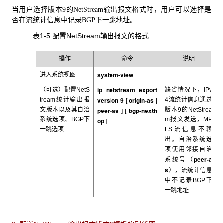
当用户选择版本
的
输出报文格式时，用户可以选择是
9
NetStream
否在流统计信息中记录
下一跳地址。
BGP
表1-5 配置NetStream
输出报文的格式
操作
命令
说明
system-view
进入系统视图
-
ip netstream export
（可选）配置NetS
缺省情况下，IPv
version 9
origin-as
tream
统计输出报
4
流统计信息通过
[
|
文版本以及其自治
peer-as
bgp-nexth
版本9的NetStrea
] [
系统选项、BGP下
m报文发送，MP
op
]
一跳选项
LS流信息不输
出。自治系统选
项使用邻接自治
peer-a
系统号（
s
），流统计信息
中不记录BGP下
一跳地址