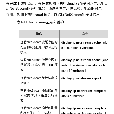
display
在完成上述配置后，在任意视图下执行
命令可以显示配置
后NetStream的运行情况，通过查看显示信息验证配置的效果。
reset
在用户视图下执行
命令可以清除NetStream的统计信息。
表1-11 NetStream
显示和维护
操作
命令
display ip netstream cache
slot
查看NetStream
流缓存区的
[
slot-number
verbose
配置和状态信息（独立运行
]
[
]
模式）
display ip netstream cache
cha
查看NetStream
流缓存区的
[
ssis
chassis-number
slot
slot-nu
配置和状态信息（IRF模
式）
mber
verbose
] [
]
display ip netstream export
查看NetStream
统计输出报
文信息
display ip netstream template
查看NetStream
模板的配置
[
slot
slot-number
和状态信息（独立运行模
]
式）
display ip netstream template
查看NetStream
模板的配置
[
chassis
chassis-number
slot
slot
和状态信息（IRF模式）