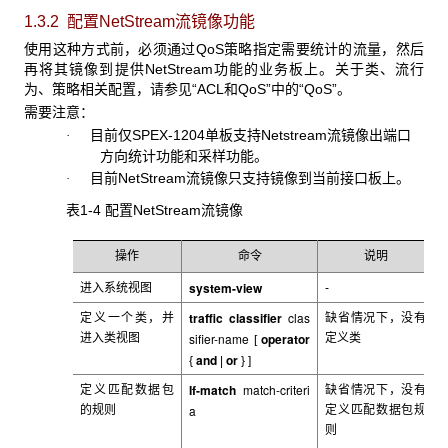
1.3.2 配置NetStream
流镜像功能
使用这种方式前，必须通过QoS
策略指定需要统计的流量，然后
再将其镜像到提供NetStream功能的业务板上。关于类、流行
为、策略相关配置，请参见“ACL和QoS”中的“QoS”。
需要注意：
目前仅SPEX-1204单板支持Netstream流镜像出端口
·
方向统计功能和采样功能。
目前NetStream流镜像只支持镜像到当前接口板上。
·
表1-4 配置NetStream
流镜像
操作
命令
说明
system-view
进入系统视图
-
traffic classifier
clas
定义一个类，并
缺省情况下，没有
sifier-name
operator
进入类视图
定义类
[
and
or
{
|
} ]
If-match
match-criteri
定义匹配数据包
缺省情况下，没有
a
的规则
定义匹配数据包规
则