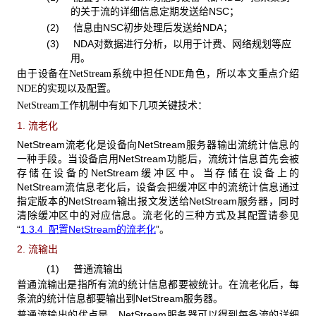
的关于流的详细信息定期发送给NSC；
(2) 信息由
NSC初步处理后发送给NDA；
(3) NDA
对数据进行分析，以用于计费、网络规划等应
用。
由于设备在
系统中担任
角色，所以本文重点介绍
NetStream
NDE
的实现以及配置。
NDE
工作机制中有如下几项关键技术：
NetStream
1. 流老化
NetStream
流老化是设备向NetStream服务器输出流统计信息的
一种手段。当设备启用NetStream功能后，流统计信息首先会被
存储在设备的NetStream缓冲区中。当存储在设备上的
NetStream流信息老化后，设备会把缓冲区中的流统计信息通过
指定版本的NetStream输出报文发送给NetStream服务器，同时
清除缓冲区中的对应信息。流老化的三种方式及其配置请参见
“
1.3.4
配置NetStream的流老化
”。
2. 流输出
(1) 普通流输出
普通流输出是指所有流的统计信息都要被统计。在流老化后，每
条流的统计信息都要输出到NetStream
服务器。
普通流输出的优点是，NetStream
服务器可以得到每条流的详细