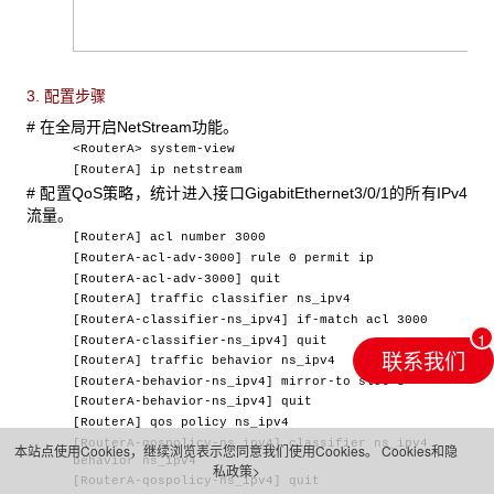
3. 配置步骤
#
在全局开启NetStream功能。
<RouterA> system-view
[RouterA]
ip netstream
# 配置QoS策略，统计进入接口GigabitEthernet3/0/1的所有IPv4
流量。
[RouterA] acl number 3000
[RouterA-acl-adv-3000] rule 0 permit ip
[RouterA-acl-adv-3000] quit
[RouterA] traffic classifier ns_ipv4
[RouterA-classifier-ns_ipv4] if-match acl 3000
[RouterA-classifier-ns_ipv4] quit
联系我们
[RouterA] traffic behavior ns_ipv4
[RouterA-behavior-ns_ipv4] mirror-to slot 3
[RouterA-behavior-ns_ipv4] quit
[RouterA] qos policy ns_ipv4
[RouterA-qospolicy-ns_ipv4] classifier ns_ipv4
本站点使用Cookies，继续浏览表示您同意我们使用Cookies。
Cookies和隐
behavior ns_ipv4
私政策>
[RouterA-qospolicy-ns_ipv4] quit