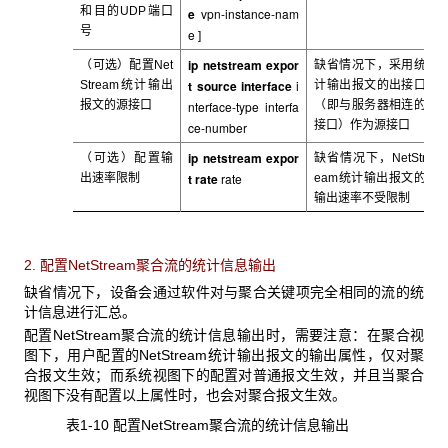
和目的UDP端口
e
vpn-instance-nam
号
e
]
ip netstream expor
（可选）配置Net
缺省情况下，采用统
t source interface
i
Stream
统计输出
计输出报文的出接口
报文的源接口
nterface-type interfa
（即与服务器相连的
接口）作为源接口
ce-number
ip netstream expor
（可选）配置输
缺省情况下，NetStr
t rate
rate
出速率限制
eam
统计输出报文的
输出速率不受限制
2. 配置NetStream聚合流的统计信息输出
缺省情况下，设备会通过软件对与聚合关键项完全相同的流的统
计信息进行汇总。
配置NetStream
聚合流的统计信息输出时，需要注意：
在聚合视
图下，用户配置的NetStream统计输出报文的输出属性，仅对聚
合报文生效；而系统视图下的配置对普通报文生效，并且当聚合
视图下没有配置以上属性时，也会对聚合报文生效。
表1-10 配置NetStream
聚合流的统计信息输出