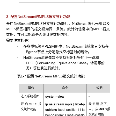
3. 配置NetStream
的MPLS报文统计功能
开启
的
报文统计功能后，
将七元组以及
NetStream
MPLS
NetStream
标签相同的报文视为同一条流，统计流信息中的
报文
MPLS
MPLS
数据，并可以配置是否统计IP数据内容。
需要注意的是：
在多重标签MPLS网络中，NetStream流镜像只支持在
·
Egress节点上分配
隐式空标签
时的统计。
NetStream流镜像暂不支持对出标签的下一跳和
·
FEC
（Forwarding Equivalence Class，转发等价
类）等信息进行统计。
表1-7 配置NetStream MPLS
报文统计功能
操作
命令
说明
system-view
进入系统视图
-
ip netstream mpls
label-p
开启MPLS
报
缺省情况下，
[
ositions
label-position1
la
文统计功能
未开启MPLS
报
[
bel-position2
label-positio
文统计功能
[