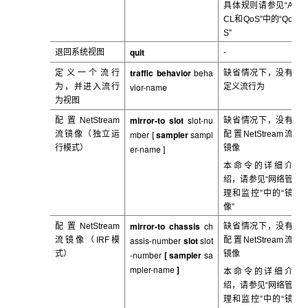
具体规则请参见“A
CL
和QoS”中的“Qo
S”
quit
退回系统视图
-
traffic behavior
beha
定义一个流行
缺省情况下，没有
vior-name
为，并进入流行
定义流行为
为视图
mirror-to slot
slot-nu
配置NetStream
缺省情况下，没有
mber
sampler
sampl
流镜像（独立运
配置NetStream
流
[
行模式）
er-name
镜像
]
本命令的详细介
绍，请参见“网络管
理和监控”中的“镜
像”
mirror-to chassis
ch
配置NetStream
缺省情况下，没有
assis-number
slot
slot
流镜像（IRF模
配置NetStream流
式）
-number
[ sampler
sa
镜像
mpler-name
]
本命令的详细介
绍，请参见“网络管
理和监控”中的“镜