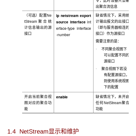
令，此时设备只会输
出聚合流信息
ip netstream export
（可选）配置Ne
缺省情况下，采用统
source interface
int
tStream
聚合统
计输出报文的出接口
计信息输出的源
erface-type interface
（即与服务器相连的
接口
接口）作为源接口
-number
需要注意的是：
·
不同聚合视图下
可以配置不同的
源接口
·
聚合视图下若没
有配置源接口，
则使用系统视图
下的配置
enable
开启当前聚合视
缺省情况下，未开启
图对应的聚合功
任何NetStream
聚合
能
功能
1.4 NetStream显示和维护