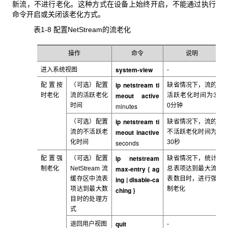
新流，不进行老化。这种方式在设备上始终开启，不能通过执行
命令开启或关闭该老化方式。
表1-8 配置NetStream
的流老化
操作
命令
说明
system-view
进入系统视图
-
ip netstream ti
配置
按
（可选）配置
缺省情况下，流的
meout active
时老化
流的活跃老化
活跃老化时间为3
时间
minutes
0
分钟
ip netstream ti
（可选）配置
缺省情况下，流的
meout inactive
流的不活跃老
不活跃老化时间为
化时间
seconds
30
秒
ip netstream
配置强
（可选）配置
缺省情况下，统计
max-entry { ag
制老化
NetStream
流
总表项达到最大流
缓存区中流表
ing | disable-ca
表数目时，进行强
项达到最大数
制老化
ching }
目时的处理方
式
quit
退回用户视图
-