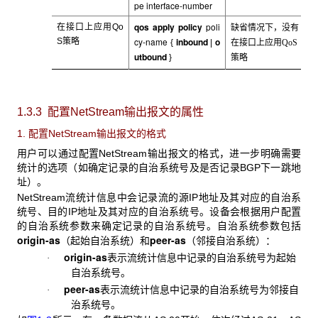
pe
interface-number
qos apply policy
poli
在接口
上应用Qo
缺省情况下，没有
cy-name
inbound
o
S策略
{
|
在接口
上应用
QoS
utbound
}
策略
1.3.3 配置NetStream输出报文的属性
1. 配置NetStream
输出报文的格式
用户可以通过配置NetStream
输出报文的格式，进一步明确需要
统计的选项（如确定记录的自治系统号及是否记录BGP下一跳地
址）。
NetStream
流统计信息中会记录流的源IP地址及其对应的自治系
统号、目的IP地址及其对应的自治系统号。设备会根据用户配置
的自治系统参数来确定记录的自治系统号。自治系统参数包括
origin-as
peer-as
（起始自治系统）和
（邻接自治系统）：
origin-as
表示流统计信息中记录的自治系统号为起始
·
自治系统号。
peer-as
表示流统计信息中记录的自治系统号为邻接自
·
治系统号。