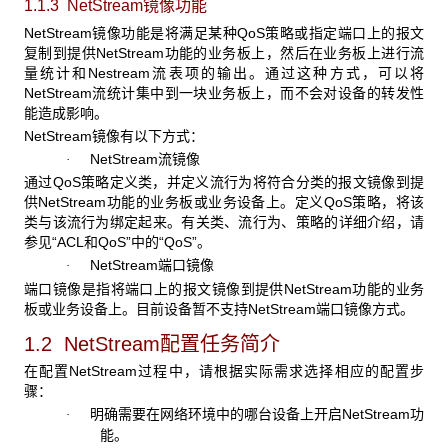
1.1.3 NetStream
镜像功能
NetStream
镜像功能是将满足某种QoS策略或指定端口上的报文
复制到提供NetStream功能的业务板上，然后在业务板上进行流
量统计和Nestream流表项的输出。通过这种方式，可以将
NetStream流统计集中到一块业务板上，而不会对设备的转发性
能造成影响。
NetStream
镜像有以下方式：
NetStream
流镜像
·
通过QoS
策略定义类，并定义流行为将符合分类的报文镜像到提
供NetStream功能的业务板或业务设备上。定义QoS策略，将该
类与该流行为绑定起来。有关类、流行为、策略的详细介绍，请
参见“ACL和QoS”中的“QoS”。
NetStream
端口镜像
·
端口镜像是指将端口上的报文镜像到提供NetStream
功能的业务
板或业务设备上。目前设备暂不支持NetStream端口镜像方式。
1.2 NetStream配置任务简介
在配置NetStream
过程中，请根据实际需求选择相应的配置步
骤：
明确需要在网络环境中的哪台设备上开启
NetStream功
·
能。