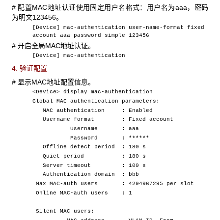
#
配置MAC地址认证使用固定用户名格式：用户名为aaa，密码
为明文123456。
[Device] mac-authentication user-name-format fixed
account aaa password simple 123456
#
开启全局MAC地址认证。
[Device] mac-authentication
4. 验证配置
#
显示MAC地址配置信息。
<Device> display mac-authentication
Global MAC authentication parameters:
MAC authentication : Enabled
Username format : Fixed account
Username : aaa
Password : ******
Offline detect period : 180 s
Quiet period : 180 s
Server timeout : 100 s
Authentication domain : bbb
Max MAC-auth users : 4294967295 per slot
Online MAC-auth users : 1
Silent MAC users: