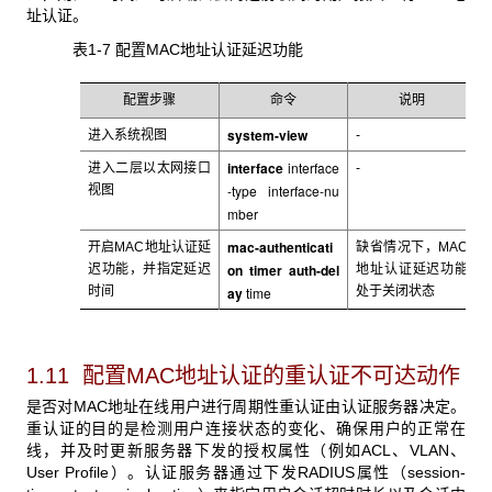
址认证。
表1-7 配置MAC
地址认证延迟功能
配置步骤
命令
说明
system-view
进入系统视图
-
interface
interface
进入
二层以太网接口
-
-type interface-nu
视图
mber
mac-authenticati
开启MAC
地址认证延
缺省情况下，MAC
on timer auth-del
迟功能，并指定延迟
地址认证延迟功能
时间
ay
time
处于关闭状态
1.11 配置MAC地址认证的重认证不可达动作
是否对MAC
地址在线用户进行周期性重认证由认证服务器决定。
重认证的目的是检测用户连接状态的变化、确保用户的正常在
线，并及时更新服务器下发的授权属性（例如ACL、VLAN、
User Profile）。认证服务器通过下发RADIUS属性（session-