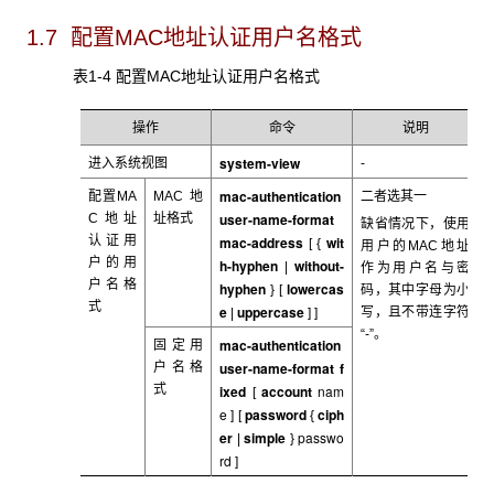
1.7 配置MAC
地址认证用户名格式
表1-4 配置MAC
地址认证用户名格式
操作
命令
说明
system-view
进入系统视图
-
mac-authentication
配置MA
MAC
地
二者选其一
user-name-format
C
地址
址格式
缺省情况下，使用
认证用
mac-address
wit
[ {
用户的MAC
地址
户的用
h-hyphen
without-
|
作为用户名与密
户名格
hyphen
lowercas
} [
码，其中字母为小
式
e
uppercase
写，且不带连字符
|
] ]
“-”。
mac-authentication
固定用
user-name-format
f
户名格
式
ixed
account
nam
[
e
password
ciph
] [
{
er
simple
passwo
|
}
rd
]