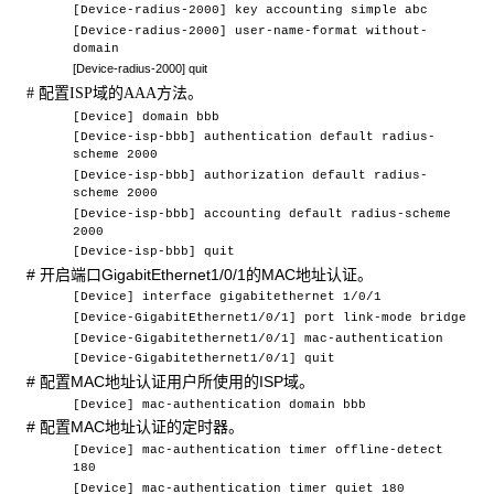
[Device-radius-2000] key accounting simple abc
[Device-radius-2000] user-name-format without-
domain
[Device-radius-2000] quit
配置
域的
方法。
#
ISP
AAA
[Device] domain bbb
[Device-isp-bbb] authentication default radius-
scheme 2000
[Device-isp-bbb] authorization default radius-
scheme 2000
[Device-isp-bbb] accounting default radius-scheme
2000
[Device-isp-bbb] quit
#
开启端口GigabitEthernet1/0/1的MAC地址认证。
[Device] interface gigabitethernet 1/0/1
[Device-GigabitEthernet1/0/1] port link-mode bridge
[Device-Gigabitethernet1/0/1] mac-authentication
[Device-Gigabitethernet1/0/1] quit
#
配置MAC地址认证用户所使用的ISP域。
[Device] mac-authentication domain bbb
#
配置MAC地址认证的定时器。
[Device] mac-authentication timer offline-detect
180
[Device] mac-authentication timer quiet 180