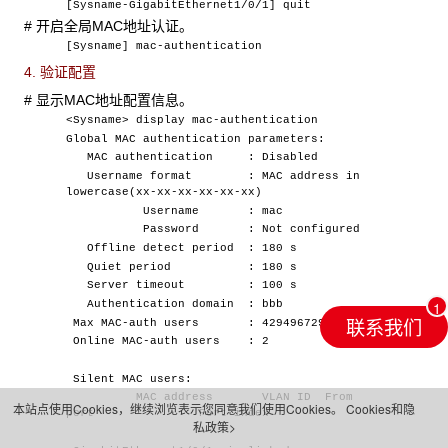
[Sysname-GigabitEthernet1/0/1] quit
#
开启全局MAC地址认证。
[Sysname] mac-authentication
4. 验证配置
#
显示MAC地址配置信息。
<Sysname> display mac-authentication
Global MAC authentication parameters:
MAC authentication : Disabled
Username format : MAC address in
lowercase(xx-xx-xx-xx-xx-xx)
Username : mac
Password : Not configured
Offline detect period : 180 s
Quiet period : 180 s
Server timeout : 100 s
Authentication domain : bbb
联系我们
Max MAC-auth users : 4294967295 per slot
Online MAC-auth users : 2
Silent MAC users:
MAC address VLAN ID From
本站点使用Cookies，继续浏览表示您同意我们使用Cookies。
Cookies和隐
port Port index
私政策>