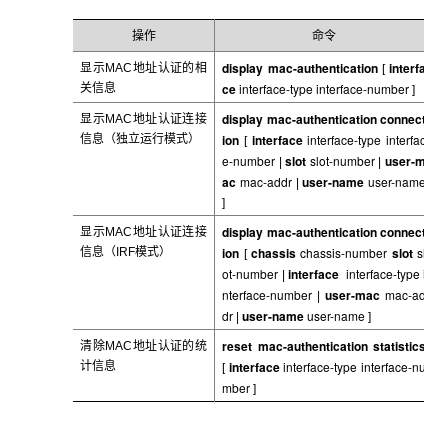
操作
命令
display mac-authentication
interfa
显示MAC
地址认证的相
[
ce
interface-type interface-number
关信息
]
display mac-authentication connect
显示MAC
地址认证连接
ion
interface
interface-type
interfac
信息（独立运行模式）
[
e-number
slot
slot-number
user-m
|
|
ac
mac-addr
user-name
user-name
|
]
display mac-authentication connect
显示MAC
地址认证连接
ion
chassis
chassis-number
slot
sl
信息（IRF模式）
[
ot-number
interface
interface-type
i
|
nterface-number
user-mac
mac-ad
|
dr
user-name
user-name
|
]
reset mac-authentication statistics
清除MAC
地址认证的统
interface
interface-type interface-nu
计信息
[
mber
]