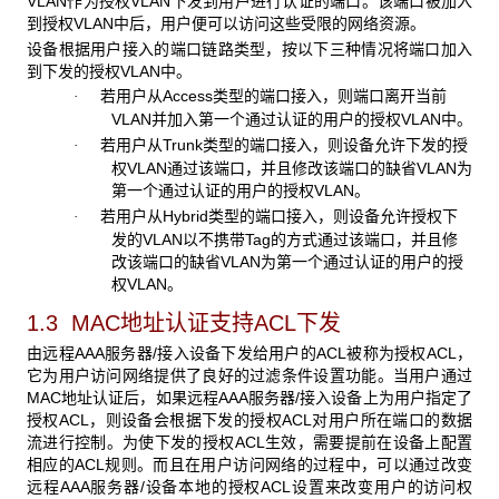
VLAN作为授权VLAN下发到用户进行认证的端口。该端口被加入
到授权VLAN中后，用户便可以访问这些受限的网络资源。
设备根据用户接入的端口链路类型，按以下三种情况将端口加入
到下发的授权VLAN
中。
若用户从
Access类型的端口接入，则端口离开当前
·
VLAN并加入第一个通过认证的用户的授权VLAN中。
若用户从
Trunk类型的端口接入，则设备允许下发的授
·
权VLAN通过该端口，并且修改该端口的缺省VLAN为
第一个通过认证的用户的授权VLAN。
若用户从
Hybrid类型的端口接入，则设备允许授权下
·
发的VLAN以不携带Tag的方式通过该端口，并且修
改该端口的缺省VLAN为第一个通过认证的用户的授
权VLAN。
1.3 MAC地址认证支持ACL下发
由远程AAA
服务器/接入设备下发给用户的ACL被称为授权ACL，
它为用户访问网络提供了良好的过滤条件设置功能。当用户通过
MAC地址认证后，如果远程AAA服务器/接入设备上为用户指定了
授权ACL，则设备会根据下发的授权ACL对用户所在端口的数据
流进行控制。为使下发的授权ACL生效，需要提前在设备上配置
相应的ACL规则。而且在用户访问网络的过程中，可以通过改变
远程AAA服务器/设备本地的授权ACL设置来改变用户的访问权