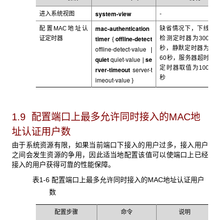
system-view
进入系统视图
-
mac-authentication
配置MAC
地址认
缺省情况下，下线
timer
offline-detect
证定时器
检测定时器为300
{
offline-detect-value
秒，静默定时器为
|
60秒，服务器超时
quiet
quiet-value
se
|
定时器取值为100
rver-timeout
server-t
秒
imeout-value
}
1.9 配置端口上最多允许同时接入的MAC
地
址认证用户数
由于系统资源有限，如果当前端口下接入的用户过多，接入用户
之间会发生资源的争用，因此适当地配置该值可以使端口上已经
接入的用户获得可靠的性能保障。
表1-6 配置端口上最多允许同时接入的MAC
地址认证用户
数
配置步骤
命令
说明