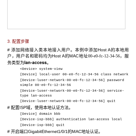
3. 配置步骤
#
添加网络接入类本地接入用户。本例中添加Host A的本地用
户，用户名和密码均为Host A的MAC地址
，服
00-e0-fc-12-34-56
lan-access
务类型为
。
<Device> system-view
[Device] local-user 00-e0-fc-12-34-56 class network
[Device-luser-network-00-e0-fc-12-34-56] password
simple 00-e0-fc-12-34-56
[Device-luser-network-00-e0-fc-12-34-56] service-
type lan-access
[Device-luser-network-00-e0-fc-12-34-56] quit
#
配置ISP域，使用本地认证方法。
[Device] domain bbb
[Device-isp-bbb] authentication lan-access local
[Device-isp-bbb] quit
#
开启端口GigabitEthernet1/0/1的MAC地址认证。