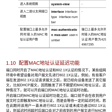
system-view
进入系统视图
-
interface
interface-
进入
二层以太网接口
-
type interface-num
视图
ber
mac-authenticatio
配置端口上最多允许
端口上最多允许同
n max-user
user-n
同时接入的MAC
地
时接入的MAC
地址
址认证用户数
umber
认证用户数为429
4967295
1.10 配置MAC地址认证延迟功能
端口同时开启了MAC
地址认证和802.1X认证的情况下，某些组网
环境中希望设备对用户报文先进行802.1X认证。例如，有些客户
端在发送802.1X认证请求报文之前，就已经向设备发送了其它报
文，比如DHCP报文，因而触发了并不期望的MAC地址认证。这
种情况下，就可以开启端口的MAC地址认证延时功能。
开启端口的MAC
地址认证延时功能之后，端口就不会在收到用户
报文时立即触发MAC地址认证，而是会等待一定的延迟时间，若
在此期间该用户一直未进行802.1X认证或未成功通过802.1X认
证，则延迟时间超时后端口会对之前收到的用户报文进行MAC地