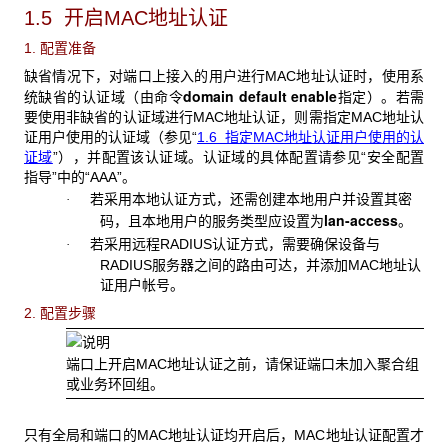
1.5 开启MAC
地址认证
1. 配置准备
缺省情况下，对端口上接入的用户进行MAC
地址认证时，使用系
domain
default
enable
统缺省的认证域（由命令
指定）。若需
要使用非缺省的认证域进行MAC地址认证，则需指定MAC地址认
证用户使用的认证域（参见“
1.6
指定MAC地址认证用户使用的认
证域
”），并配置该认证域。认证域的具体配置请参见“安全配置
指导”中的“AAA”。
若采用本地认证方式，还需创建本地用户并设置其密
·
lan-access
码，且本地用户的服务类型应设置为
。
若采用远程
RADIUS认证方式，需要确保设备与
·
RADIUS服务器之间的路由可达，并添加MAC地址认
证用户帐号。
2. 配置步骤
端口上开启
MAC地址认证之前，请保证端口未加入聚合组
或业务环回组。
只有全局和端口的MAC
地址认证均开启后，MAC地址认证配置才