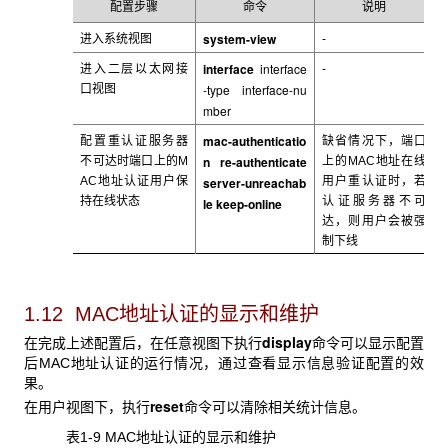
配置步骤
命令
说明
system-view
进入系统视图
-
interface
interface
进入
二层以太网接
-
-type interface-nu
口视图
mber
mac-authenticatio
配置重认证服务器
缺省情况下，端口
n re-authenticate
不可达时端口上的M
上的MAC
地址在线
AC
地址认证用户保
server-unreachab
用户重认证时，若
持在线状态
认证服务器不可
le keep-online
达，则用户会被强
制下线
1.12 MAC
地址认证的显示和维护
display
在完成上述配置后，在任意视图下执行
命令可以显示配置
后MAC地址认证的运行情况，通过查看显示信息验证配置的效
果。
reset
在用户视图下，执行
命令可以清除相关统计信息。
表1-9 MAC
地址认证的显示和维护