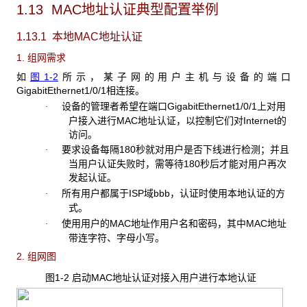
1.13 MAC
地址认证典型配置举例
1.13.1 本地MAC
地址认证
1. 组网需求
如
图1-2
所示，某子网的用户主机与设备的端口
GigabitEthernet1/0/1相连接。
设备的管理者希望在端口GigabitEthernet1/0/1
上对用
·
户接入进行MAC地址认证，以控制它们对Internet的
访问。
要求设备每隔
180秒就对用户是否下线进行检测；并且
·
当用户认证失败时，需等待180秒后才能对用户再次
发起认证。
所有用户都属于
ISP域bbb，认证时使用本地认证的方
·
式。
使用用户的
MAC地址作用户名和密码，其中MAC地址
·
带连字符、字母小写。
2. 组网图
图1-2 启动MAC
地址认证对接入用户进行本地认证