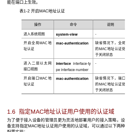
能在端口上生效。
表1-2 开启MAC
地址认证
操作
命令
说明
system-view
进入系统视图
-
mac-authentication
开启全局MAC
地
缺省情况下，全局
址认证
的MAC
地址认证处
于关闭状态
interface
interface-ty
进入
二层以太网
-
pe interface-number
接口视图
mac-authentication
开启端口MAC
地
缺省情况下，端口
址认证
的MAC
地址认证处
于关闭状态
1.6 指定MAC
地址认证用户使用的认证域
为了便于接入设备的管理员更为灵活地部署用户的接入策略，设
备支持指定MAC
地址认证用户使用的认证域，可以通过以下两种
配置实现：