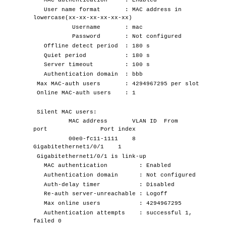
MAC authentication : Enabled
User name format : MAC address in
lowercase(xx-xx-xx-xx-xx-xx)
Username : mac
Password : Not configured
Offline detect period : 180 s
Quiet period : 180 s
Server timeout : 100 s
Authentication domain : bbb
Max MAC-auth users : 4294967295 per slot
Online MAC-auth users : 1
Silent MAC users:
MAC address VLAN ID From
port Port index
00e0-fc11-1111 8
Gigabitethernet1/0/1 1
Gigabitethernet1/0/1 is link-up
MAC authentication : Enabled
Authentication domain : Not configured
Auth-delay timer : Disabled
Re-auth server-unreachable : Logoff
Max online users : 4294967295
Authentication attempts : successful 1,
failed 0