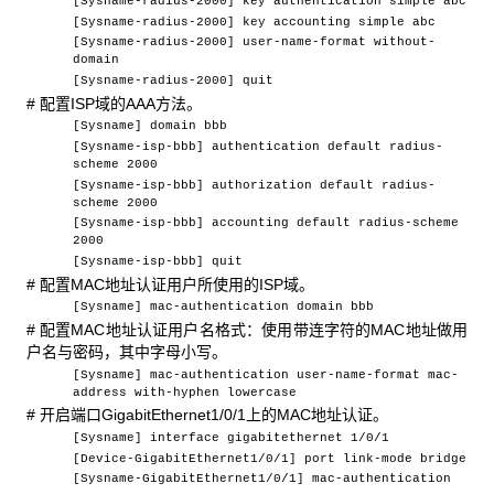
[Sysname-radius-2000] key authentication simple abc
[Sysname-radius-2000] key accounting simple abc
[Sysname-radius-2000] user-name-format without-
domain
[Sysname-radius-2000] quit
#
配置ISP域的AAA方法。
[Sysname] domain bbb
[Sysname-isp-bbb] authentication default radius-
scheme 2000
[Sysname-isp-bbb] authorization default radius-
scheme 2000
[Sysname-isp-bbb] accounting default radius-scheme
2000
[Sysname-isp-bbb] quit
#
配置MAC地址认证用户所使用的ISP域。
[Sysname] mac-authentication domain bbb
#
配置MAC地址认证用户名格式：使用带连字符的MAC地址做用
户名与密码，其中字母小写。
[Sysname] mac-authentication user-name-format mac-
address with-hyphen lowercase
#
开启端口GigabitEthernet1/0/1上的MAC地址认证。
[Sysname] interface gigabitethernet 1/0/1
[Device-GigabitEthernet1/0/1] port link-mode bridge
[Sysname-GigabitEthernet1/0/1] mac-authentication