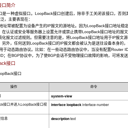
接口简介
口是一种虚拟接口。LoopBack接口创建后，除非手工关闭该接口，否则其
广泛，主要表现在：
址常被配置为设备产生的
IP报文的源地址。因为LoopBack接口地址
。在认证或安全等服务器上设置允许或禁止携带LoopBack接口地址的
简化报文过滤规则。但需要注意的是，将LoopBack接口地址用于IP报文源
。另外，任何送到LoopBack接口的IP报文都会被认为是送往设备本身
于动态路由协议。比如：在一些动态路由协议中，当没有配置
Route
er ID；在BGP协议中，为了使BGP会话不受物理接口故障的影响，可将发送
ack
接口
opBack
接口
操作
命令
system-view
图
interface loopback
interface-number
ck
接口并进入LoopBack接口视
description
text
述信息