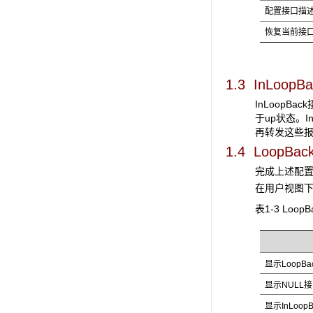
配置接口描
恢复当前接
1.3 InLoopBa
InLoopBack
于up状态。
再转发这些
1.4 Loop
完成上述配
在用户视图
表1-3 LoopB
显示LoopBa
显示NULL
接
显示InLoopB