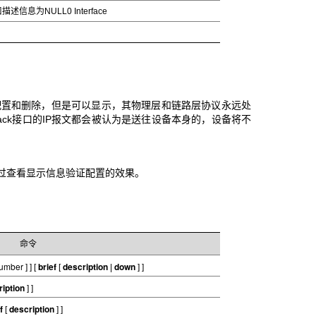
信息为NULL0 Interface
进行配置和删除，但是可以显示，其物理层和链路层协议永远处
pBack接口的IP报文都会被认为是送往设备本身的，设备将不
过查看显示信息验证配置的效果。
命令
number
brief
description
down
] ] [
[
|
] ]
ription
] ]
f
description
[
] ]