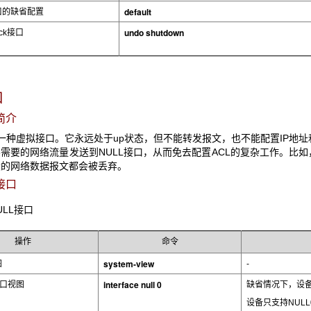
default
口的缺省配置
undo shutdown
ck
接口
口
简介
一种虚拟接口。它永远处于up状态，但不能转发报文，也不能配置IP地址
需要的网络流量发送到NULL接口，从而免去配置ACL的复杂工作。比如
段的网络数据报文都会被丢弃。
接口
ULL
接口
操作
命令
system-view
图
-
interface null 0
口视图
缺省情况下，设备
设备只支持NULL