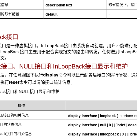
description
text
述信息
缺省情况下，接口描述
default
口的缺省配置
-
ck
接口
接口是一种虚拟接口。InLoopBack接口由系统自动创建，用户不能
InLoopBack接口主要用于配合实现报文的路由和转发，任何送到InLoo
报文。
Back接口、NULL接口和InLoopBack接口显示和维护
display
置后，在任意视图下执行
命令可以显示配置后接口的运行情况，通
reset
下执行
命令可以清除接口统计信息。
ack
接口和NULL接口显示和维护
操作
display interface
loopback
interface-
ck
接口的相关信息
[
[
display interface
null
0
brief
desc
口的状态信息
[
[
] ] [
[
display interface
inloopback
0
brie
ack
接口的相关信息
[
[
] ] [