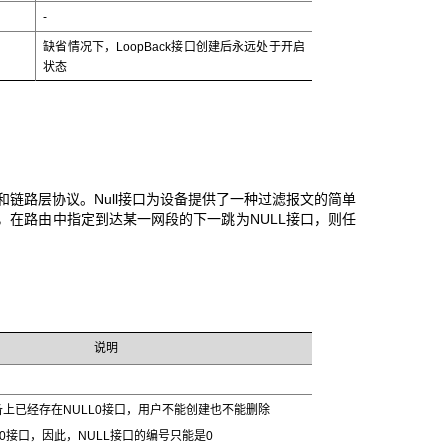
-
缺省情况下，LoopBack
接口创建后永远处于开启
状态
和链路层协议。Null接口为设备提供了一种过滤报文的简单
，在路由中指定到达某一网段的下一跳为NULL接口，则任
说明
上已经存在NULL0
接口，用户不能创建也不能删除
0
接口，因此，NULL接口的编号只能是0