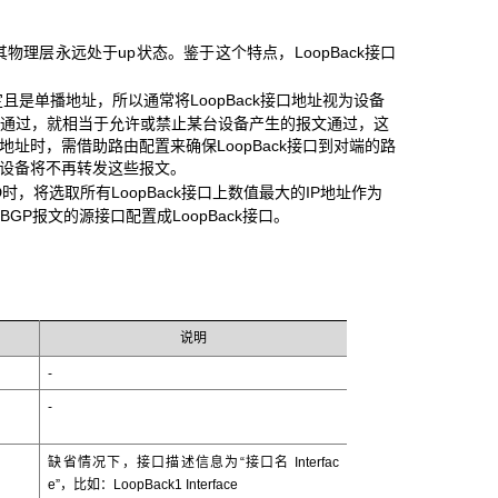
物理层永远处于up状态。鉴于这个特点，LoopBack接口
稳定且是单播地址，所以通常将LoopBack接口地址视为设备
报文通过，就相当于允许或禁止某台设备产生的报文通过，这
地址时，需借助路由配置来确保LoopBack接口到对端的路
的，设备将不再转发这些报文。
r ID时，将选取所有LoopBack接口上数值最大的IP地址作为
BGP报文的源接口配置成LoopBack接口。
说明
-
-
接口名
缺省情况下，接口描述信息为“
Interfac
e
”，比如：LoopBack1 Interface