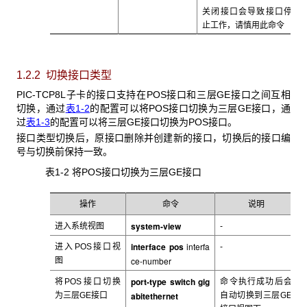
关闭接口会导致接口停
止工作，请慎用此命令
1.2.2 切换接口类型
PIC-TCP8L
子卡的接口支持在POS接口和三层GE接口之间互相
切换，通过
表1-2
的配置可以将POS接口切换为三层GE接口，通
过
表1-3
的配置可以将三层GE接口切换为POS接口。
接口类型切换后，原接口删除并创建新的接口，切换后的接口编
号与切换前保持一致。
表1-2 将POS
接口切换为三层GE接口
操作
命令
说明
system-view
进入系统视图
-
interface pos
interfa
进入POS接口视
-
ce-number
图
port-type switch gig
将POS接口切换
命令执行成功后会
abitethernet
为三层GE接口
自动切换到三层GE