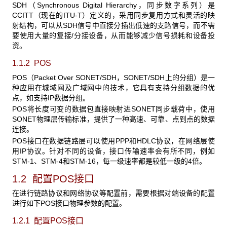
SDH
（Synchronous Digital Hierarchy，同步数字系列）是
CCITT（现在的ITU-T）定义的，采用同步复用方式和灵活的映
射结构，可以从SDH信号中直接分插出低速的支路信号，而不需
要使用大量的复接/分接设备，从而能够减少信号损耗和设备投
资。
1.1.2 POS
POS
（Packet Over SONET/SDH，SONET/SDH上的分组）是一
种应用在城域网及广域网中的技术，它具有支持分组数据的优
点，如支持IP数据分组。
POS
将长度可变的数据包直接映射进SONET同步载荷中，使用
SONET物理层传输标准，提供了一种高速、可靠、点到点的数据
连接。
POS接口在数据链路层可以使用PPP和HDLC协议，在网络层使
用IP协议。针对不同的设备，接口传输速率会有所不同，例如
STM-1、STM-4和STM-16，每一级速率都是较低一级的4倍。
1.2 配置POS接口
在进行链路协议和网络协议等配置前，需要根据对端设备的配置
进行如下POS
接口物理参数的配置。
1.2.1 配置POS接口