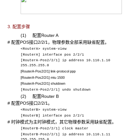
3. 配置步骤
(1) 配置Router A
#
配置POS接口2/2/1，物理参数全部采用缺省配置。
<RouterA> system-view
[RouterA] interface pos 2/2/1
[RouterA-Pos2/2/1] ip address 10.110.1.10
255.255.255.0
[RouterA-Pos2/2/1] link-protocol ppp
[RouterA-Pos2/2/1] mtu 1500
[RouterA-Pos2/2/1] shutdown
[RouterA-Pos2/2/1] undo shutdown
(2)
配置
Router B
#
配置POS接口2/2/1。
<RouterB> system-view
[RouterB] interface pos 2/2/1
#
时钟模式为主时钟模式，其它物理参数采用缺省配置。
[RouterB-Pos2/2/1] clock master
[RouterB-Pos2/2/1] ip address 10.110.1.11
255.255.255.0