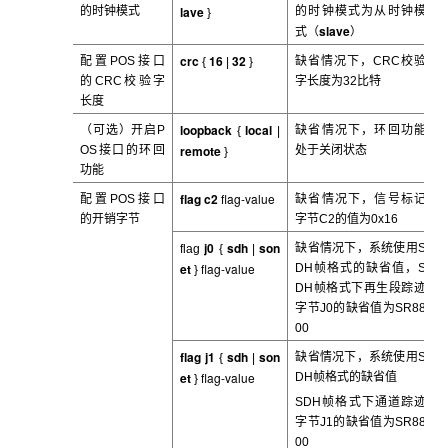
lave
的时钟模式
的时钟模式为从时钟模
}
slave
式（
）
crc
16
32
配置POS
接口
缺省情况下，CRC
校验
{
|
}
的CRC校验字
字长度为32比特
长度
loopback
local
（可选）开启P
缺省情况下，环回功能
{
|
remote
OS
接口的环回
处于关闭状态
}
功能
flag
c2
flag-value
配置POS
接口
缺省情况下，信号标记
的开销字节
字节C2
的值为0x16
j0
sdh
son
缺省情况下，系统使用S
flag
{
|
et
flag-value
DH
帧格式的缺省值，S
}
DH帧格式下再生段踪迹
字节J0的缺省值为SR88
00
flag
j1
sdh
son
缺省情况下，系统使用S
{
|
et
flag-value
DH
帧格式的缺省值
}
SDH
帧格式下通道踪迹
字节J1的缺省值为SR88
00