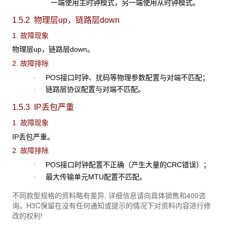
一端使用主时钟模式，另一端使用从时钟模式。
1.5.2 物理层up
，链路层down
1. 故障现象
物理层up
，链路层down。
2. 故障排除
POS
接口时钟、扰码等物理参数配置与对端不匹配；
·
链路层协议配置与对端不匹配。
·
1.5.3 IP
丢包严重
1. 故障现象
IP
丢包严重。
2. 故障排除
POS
接口时钟配置不正确（产生大量的CRC错误）；
·
最大传输单元
MTU配置不匹配
。
·
不同款型规格的资料略有差异, 详细信息请向具体销售和400咨
询。H3C保留在没有任何通知或提示的情况下对资料内容进行修
改的权利!