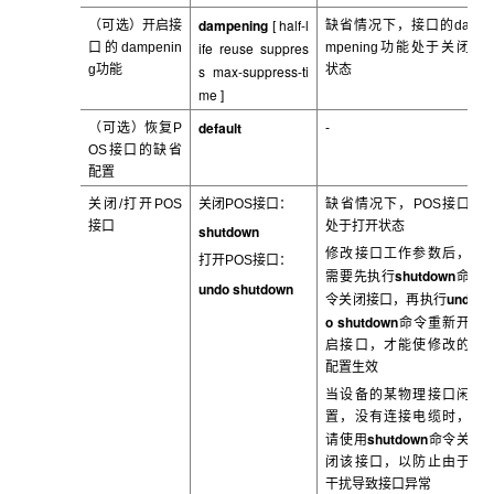
dampening
half-l
（可选）开启接
缺省情况下，接口的da
[
ife reuse suppres
口的dampenin
mpening
功能处于关闭
g
功能
s max-suppress-ti
状态
me
]
default
（可选）恢复P
-
OS
接口的缺省
配置
关闭/
打开POS
关闭POS
接口：
缺省情况下，POS
接口
接口
处于打开状态
shutdown
修改接口工作参数后，
打开POS
接口：
shutdown
需要先执行
命
undo shutdown
und
令关闭接口，再执行
o shutdown
命令重新开
启接口，才能使修改的
配置生效
当设备的某物理接口闲
置，没有连接电缆时，
shutdown
请使用
命令关
闭该接口，以防止由于
干扰导致接口异常