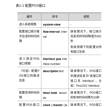
表1-1 配置POS
接口
操作
命令
说明
system-view
进入系统视图
-
flow-interval
inter
配置接口统计报
缺省情况下，接口统计
val
文信息的时间间
信息的时间间隔值为300
隔
秒
系统视图下的配置对所
有接口生效
interface pos
inte
进入指定POS
-
rface-number
接口视图
description
text
（可选）配置P
缺省情况下，POS
接口
该接口的
OS
接口的描述
的描述信息为“
接口名
信息
Interface”，比
如：Pos2/2/1 Interface
timer-hold
secon
配置轮询时间间
缺省情况下，POS
接口
ds
隔
的轮询时间间隔为10秒
clock
master
s
配置POS
接口
缺省情况下，POS
接口
{
|