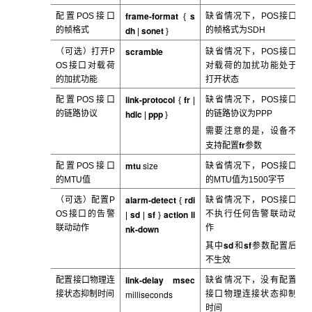
frame-format
s
配置POS
接口
缺省情况下，POS
接口
{
dh
sonet
的帧格式
的帧格式为SDH
|
}
scramble
（可选）打开P
缺省情况下，POS
接口
OS
接口对载荷
对载荷的加扰功能处于
的加扰功能
打开状态
link-protocol
fr
配置POS
接口
缺省情况下，POS
接口
{
|
hdlc
ppp
的链路协议
的链路协议为PPP
|
}
需要注意的是，设备不
fr
支持配置
参数
mtu
size
配置POS
接口
缺省情况下，POS
接口
的MTU值
的MTU值为1500字节
alarm-detect
rdi
（可选）配置P
缺省情况下，POS
接口
{
sd
sf
action
li
OS
接口的告警
不执行任何告警联动动
|
|
}
联动动作
nk-down
作
sd
sf
其中
和
参数配置后
不生效
link-delay msec
配置接口物理连
缺省情况下，没有配置
milliseconds
接状态抑制时间
接口物理连接状态抑制
时间