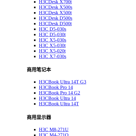
H3CDesk X700t
H3CDesk X500s
H3CDesk X500t
H3CDesk D500s
H3CDesk D500t
H3C D5-030s
H3C D5-030t
H3C X5-030s
H3C X5-030t
H3C X5-020t
H3C X7-030s
商用笔记本
H3CBook Ultra 14T G3
H3CBook Pro 14
H3CBook Pro 14 G2
H3CBook Ultra 14
H3CBook Ultra 14T
商用显示器
H3C M8-271U
H3C M4-271Q