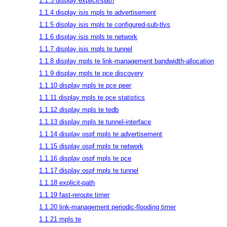
1.1.3 display explicit-path
1.1.4 display isis mpls te advertisement
1.1.5 display isis mpls te configured-sub-tlvs
1.1.6 display isis mpls te network
1.1.7 display isis mpls te tunnel
1.1.8 display mpls te link-management bandwidth-allocation
1.1.9 display mpls te pce discovery
1.1.10 display mpls te pce peer
1.1.11 display mpls te pce statistics
1.1.12 display mpls te tedb
1.1.13 display mpls te tunnel-interface
1.1.14 display ospf mpls te advertisement
1.1.15 display ospf mpls te network
1.1.16 display ospf mpls te pce
1.1.17 display ospf mpls te tunnel
1.1.18 explicit-path
1.1.19 fast-reroute timer
1.1.20 link-management periodic-flooding timer
1.1.21 mpls te