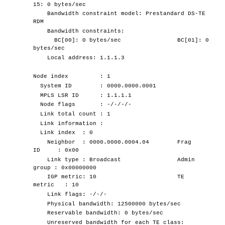
15: 0 bytes/sec
Bandwidth constraint model: Prestandard DS-TE
RDM
Bandwidth constraints:
BC[00]: 0 bytes/sec BC[01]: 0
bytes/sec
Local address: 1.1.1.3
Node index : 1
System ID : 0000.0000.0001
MPLS LSR ID : 1.1.1.1
Node flags : -/-/-/-
Link total count : 1
Link information :
Link index : 0
Neighbor : 0000.0000.0004.04 Frag
ID : 0x00
Link type : Broadcast Admin
group : 0x00000000
IGP metric: 10 TE
metric : 10
Link flags: -/-/-
Physical bandwidth: 12500000 bytes/sec
Reservable bandwidth: 0 bytes/sec
Unreserved bandwidth for each TE class: