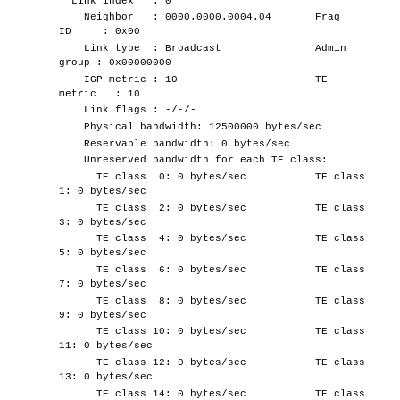
Link index : 0
Neighbor : 0000.0000.0004.04 Frag
ID : 0x00
Link type : Broadcast Admin
group : 0x00000000
IGP metric : 10 TE
metric : 10
Link flags : -/-/-
Physical bandwidth: 12500000 bytes/sec
Reservable bandwidth: 0 bytes/sec
Unreserved bandwidth for each TE class:
TE class 0: 0 bytes/sec TE class
1: 0 bytes/sec
TE class 2: 0 bytes/sec TE class
3: 0 bytes/sec
TE class 4: 0 bytes/sec TE class
5: 0 bytes/sec
TE class 6: 0 bytes/sec TE class
7: 0 bytes/sec
TE class 8: 0 bytes/sec TE class
9: 0 bytes/sec
TE class 10: 0 bytes/sec TE class
11: 0 bytes/sec
TE class 12: 0 bytes/sec TE class
13: 0 bytes/sec
TE class 14: 0 bytes/sec TE class