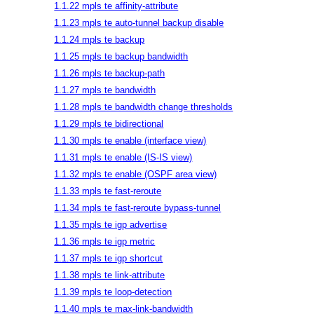
1.1.22 mpls te affinity-attribute
1.1.23 mpls te auto-tunnel backup disable
1.1.24 mpls te backup
1.1.25 mpls te backup bandwidth
1.1.26 mpls te backup-path
1.1.27 mpls te bandwidth
1.1.28 mpls te bandwidth change thresholds
1.1.29 mpls te bidirectional
1.1.30 mpls te enable (interface view)
1.1.31 mpls te enable (IS-IS view)
1.1.32 mpls te enable (OSPF area view)
1.1.33 mpls te fast-reroute
1.1.34 mpls te fast-reroute bypass-tunnel
1.1.35 mpls te igp advertise
1.1.36 mpls te igp metric
1.1.37 mpls te igp shortcut
1.1.38 mpls te link-attribute
1.1.39 mpls te loop-detection
1.1.40 mpls te max-link-bandwidth