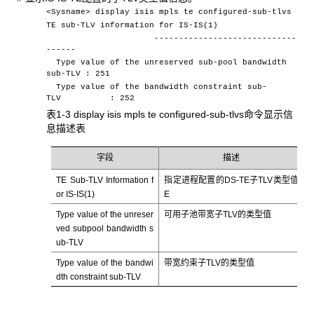
<Sysname> display isis mpls te configured-sub-tlvs
TE sub-TLV information for IS-IS(1)
-----------------------------
------
Type value of the unreserved sub-pool bandwidth
sub-TLV : 251
Type value of the bandwidth constraint sub-
TLV : 252
表1-3 display isis mpls te configured-sub-tlvs命令显示信
息描述表
字段
描述
TE Sub-TLV Information f
指定进程配置的DS-TE子TLV类型值
or IS-IS(1)
E
Type value of the unreser
可用子池带宽子TLV的类型值
ved subpool bandwidth s
ub-TLV
Type value of the bandwi
带宽约束子TLV的类型值
dth constraint sub-TLV