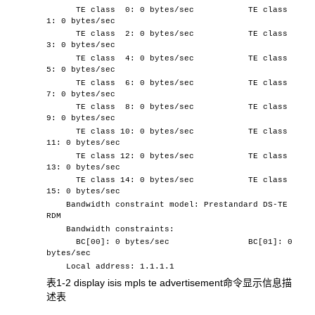
TE class 0: 0 bytes/sec TE class
1: 0 bytes/sec
TE class 2: 0 bytes/sec TE class
3: 0 bytes/sec
TE class 4: 0 bytes/sec TE class
5: 0 bytes/sec
TE class 6: 0 bytes/sec TE class
7: 0 bytes/sec
TE class 8: 0 bytes/sec TE class
9: 0 bytes/sec
TE class 10: 0 bytes/sec TE class
11: 0 bytes/sec
TE class 12: 0 bytes/sec TE class
13: 0 bytes/sec
TE class 14: 0 bytes/sec TE class
15: 0 bytes/sec
Bandwidth constraint model: Prestandard DS-TE
RDM
Bandwidth constraints:
BC[00]: 0 bytes/sec BC[01]: 0
bytes/sec
Local address: 1.1.1.1
表1-2 display isis mpls te advertisement命令显示信息描
述表