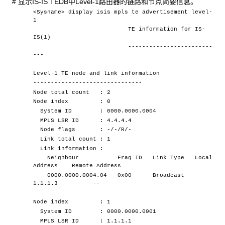
# 显示IS-IS TEDB中Level-1路由器的链路和节点简要信息。
<Sysname> display isis mpls te advertisement level-
1
TE information for IS-
IS(1)
------------------------
---
Level-1 TE node and link information
-------------------------------
Node total count : 2
Node index : 0
System ID : 0000.0000.0004
MPLS LSR ID : 4.4.4.4
Node flags : -/-/R/-
Link total count : 1
Link information :
Neighbour Frag ID Link Type Local
Address Remote Address
0000.0000.0004.04 0x00 Broadcast
1.1.1.3 --
Node index : 1
System ID : 0000.0000.0001
MPLS LSR ID : 1.1.1.1