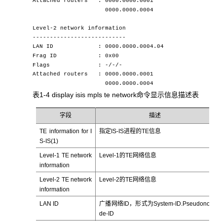
Attached routers : 0000.0000.0001
0000.0000.0004
Level-2 network information
---------------------------
LAN ID : 0000.0000.0004.04
Frag ID : 0x00
Flags : -/-/-
Attached routers : 0000.0000.0001
0000.0000.0004
表1-4 display isis mpls te network命令显示信息描述表
字段
描述
TE information for I
指定IS-IS进程的TE信息
S-IS(1)
Level-1 TE network
Level-1的TE网络信息
information
Level-2 TE network
Level-2的TE网络信息
information
LAN ID
广播网络ID，形式为System-ID.Pseudono
de-ID