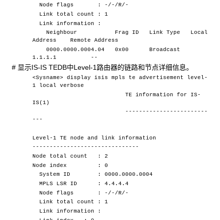
Node flags : -/-/R/-
Link total count : 1
Link information :
Neighbour Frag ID Link Type Local
Address Remote Address
0000.0000.0004.04 0x00 Broadcast
1.1.1.1 --
# 显示IS-IS TEDB中Level-1路由器的链路和节点详细信息。
<Sysname> display isis mpls te advertisement level-
1 local verbose
TE information for IS-
IS(1)
------------------------
---
Level-1 TE node and link information
-------------------------------
Node total count : 2
Node index : 0
System ID : 0000.0000.0004
MPLS LSR ID : 4.4.4.4
Node flags : -/-/R/-
Link total count : 1
Link information :