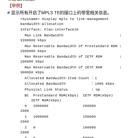
【举例】
#
显示所有开启了MPLS TE的接口上的带宽相关信息。
<Sysname> display mpls te link-management
bandwidth-allocation
Interface: Vlan-interface10
Max Link Bandwidth :
3200000 kbps
Max Reservable Bandwidth of Prestandard RDM :
2000000 kbps
Max Reservable Bandwidth of IETF RDM :
200000 kbps
Max Reservable Bandwidth of IETF MAM :
300000 kbps
Allocated Bandwidth-Item Count ：1
Allocated Bandwidth ：1000 kbps
Physical Link Status : Up
BC Prestandard RDM(kbps) IETF RDM(kbps)
IETF MAM(kbps)
0 2000000 200000
2000
1 1000000 150000
2000
2 0 100000
2000