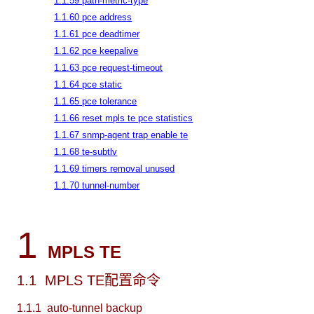
1.1.59 path-metric-type
1.1.60 pce address
1.1.61 pce deadtimer
1.1.62 pce keepalive
1.1.63 pce request-timeout
1.1.64 pce static
1.1.65 pce tolerance
1.1.66 reset mpls te pce statistics
1.1.67 snmp-agent trap enable te
1.1.68 te-subtlv
1.1.69 timers removal unused
1.1.70 tunnel-number
1
MPLS TE
1.1 MPLS TE配置命令
1.1.1 auto-tunnel backup