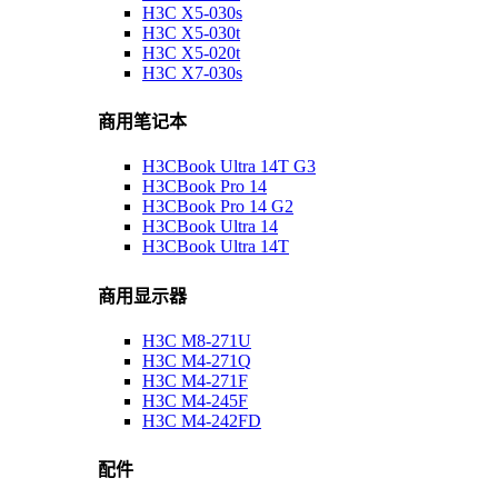
H3C X5-030s
H3C X5-030t
H3C X5-020t
H3C X7-030s
商用笔记本
H3CBook Ultra 14T G3
H3CBook Pro 14
H3CBook Pro 14 G2
H3CBook Ultra 14
H3CBook Ultra 14T
商用显示器
H3C M8-271U
H3C M4-271Q
H3C M4-271F
H3C M4-245F
H3C M4-242FD
配件