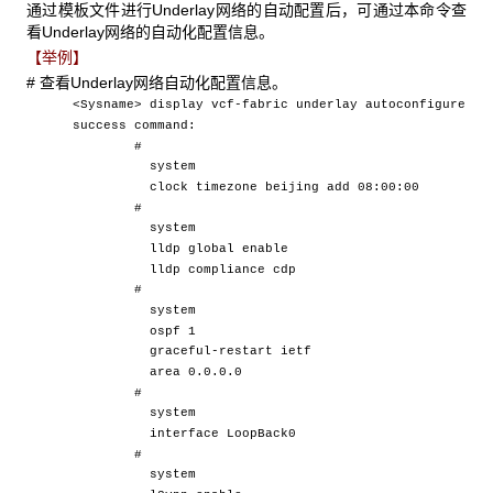
通过模板文件进行Underlay网络的自动配置后，可通过本命令查
看Underlay网络的自动化配置信息。
【举例】
# 查看Underlay网络自动化配置信息。
<Sysname> display vcf-fabric underlay autoconfigure
success command:
#
system
clock timezone beijing add 08:00:00
#
system
lldp global enable
lldp compliance cdp
#
system
ospf 1
graceful-restart ietf
area 0.0.0.0
#
system
interface LoopBack0
#
system