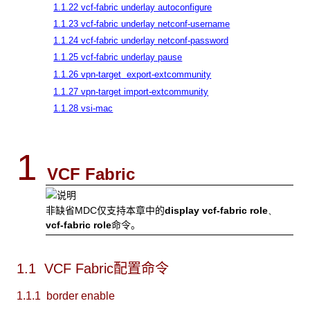
1.1.22 vcf-fabric underlay autoconfigure
1.1.23 vcf-fabric underlay netconf-username
1.1.24 vcf-fabric underlay netconf-password
1.1.25 vcf-fabric underlay pause
1.1.26 vpn-target
export-extcommunity
1.1.27 vpn-target import-extcommunity
1.1.28 vsi-mac
1
VCF Fabric
非缺省MDC仅支持本章中的
display vcf-fabric role
、
vcf-fabric role
命令。
1.1 VCF Fabric
配置命令
1.1.1 border
enable