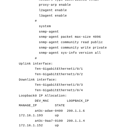
proxy-arp enable
l2agent enable
l3agent enable
#
system
snmp-agent
snmp-agent packet max-size 4096
snmp-agent community read public
snmp-agent community write private
snmp-agent sys-info version all
#
Uplink interface:
Ten-GigabitEthernet1/0/1
Ten-GigabitEthernet1/0/2
Downlink interface:
Ten-GigabitEthernet1/0/3
Ten-GigabitEthernet1/0/4
Loopback0 IP Allocation:
DEV_MAC LOOPBACK_IP
MANAGE_IP STATE
a43c-adae-0400 200.1.1.6
172.16.1.193 up
a43c-9aa7-0100 200.1.1.4
172.16.1.152 up