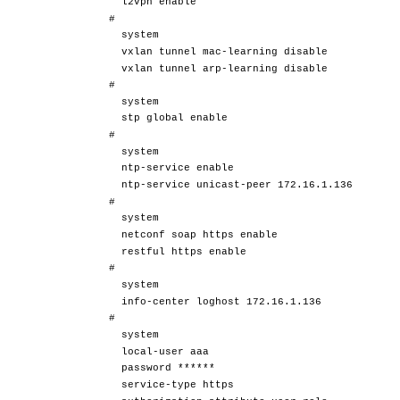
l2vpn enable
#
system
vxlan tunnel mac-learning disable
vxlan tunnel arp-learning disable
#
system
stp global enable
#
system
ntp-service enable
ntp-service unicast-peer 172.16.1.136
#
system
netconf soap https enable
restful https enable
#
system
info-center loghost 172.16.1.136
#
system
local-user aaa
password ******
service-type https