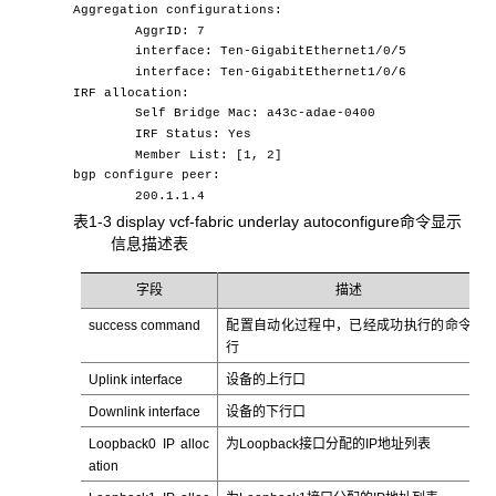
Aggregation configurations:
AggrID: 7
interface: Ten-GigabitEthernet1/0/5
interface: Ten-GigabitEthernet1/0/6
IRF allocation:
Self Bridge Mac: a43c-adae-0400
IRF Status: Yes
Member List: [1, 2]
bgp configure peer:
200.1.1.4
表1-3 display vcf-fabric underlay autoconfigure命令显示
信息描述表
字段
描述
success command
配置自动化过程中，已经成功执行的命令
行
Uplink interface
设备的上行口
Downlink interface
设备的下行口
Loopback0 IP alloc
为Loopback接口分配的IP地址列表
ation