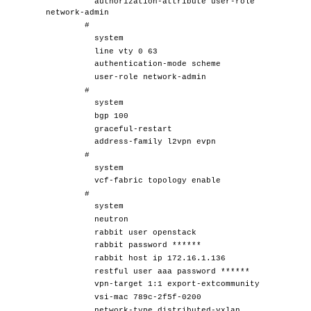
authorization-attribute user-role
network-admin
#
system
line vty 0 63
authentication-mode scheme
user-role network-admin
#
system
bgp 100
graceful-restart
address-family l2vpn evpn
#
system
vcf-fabric topology enable
#
system
neutron
rabbit user openstack
rabbit password ******
rabbit host ip 172.16.1.136
restful user aaa password ******
vpn-target 1:1 export-extcommunity
vsi-mac 789c-2f5f-0200
network-type distributed-vxlan