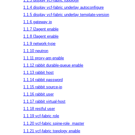
1.1.3 display vcf-fabric topology
1.1.4 display vcf-fabric underlay autoconfigure
1.1.5 display vcf-fabric underlay template-version
1.1.6 gateway ip
1.1.7 l2agent enable
1.1.8 l3agent enable
1.1.9 network-type
1.1.10 neutron
1.1.11 proxy-arp enable
1.1.12 rabbit durable-queue enable
1.1.13 rabbit host
1.1.14 rabbit password
1.1.15 rabbit source-ip
1.1.16 rabbit user
1.1.17 rabbit virtual-host
1.1.18 restful user
1.1.19 vcf-fabric role
1.1.20 vcf-fabric spine-role
master
1.1.21 vcf-fabric topology enable