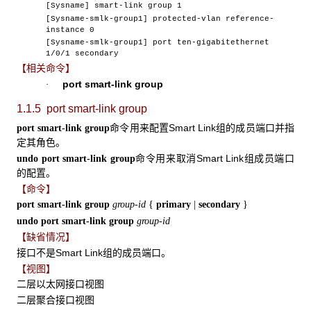
[Sysname] smart-link group 1
[Sysname-smlk-group1] protected-vlan reference-
instance 0
[Sysname-smlk-group1] port ten-gigabitethernet
1/0/1 secondary
【相关命令】
port smart-link group
·
1.1.5 port smart-link group
命令用来配置Smart Link组的成员端口并指
port smart-link group
定其角色。
命令用来取消Smart Link组成员端口
undo port smart-link group
的配置。
【命令】
port smart-link group
group-id
{
primary
|
secondary
}
undo port smart-link group
group-id
【缺省情况】
接口不是Smart Link组的成员端口。
【视图】
二层以太网接口视图
二层聚合接口视图