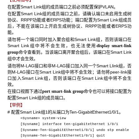
在配置Smart Link组的成员端口之前必须配置保护VLAN。
在配置Smart Link组的成员端口之前，请确认端口未启用生成树
协议、RRPP功能或者ERPS功能；端口配置为Smart Link组成员
后，不能在该端口上开启生成树协议、RRPP功能或者ERPS功
能。
请勿将一个端口同时加入聚合组和Smart Link组，否则该端口在
Smart Link组中将不会生效，也无法使用
display smart-link
命令查看到。当该端口离开聚合组后，该端口在Smart Link
group
组中才会生效。
请勿将M-LAG接口和非M-LAG接口加入同一个Smart Llink组，否
则M-LAG接口在Smart Link组中将不会生效；请勿将peer-link接
口加入Smart Link组，否则该端口在Smart Link组中将不会生
效。
在接口视图下通过
命令也可以将接口配置为
port smart-link group
配置Smart Link组的成员端口。
【举例】
# 配置Smart Link组1的从端口为Ten-GigabitEthernet1/0/1。
<Sysname> system-view
[Sysname] interface ten-gigabitethernet 1/0/1
[Sysname-Ten-GigabitEthernet1/0/1] undo stp enable
[Sysname-Ten-GigabitEthernet1/0/1] quit