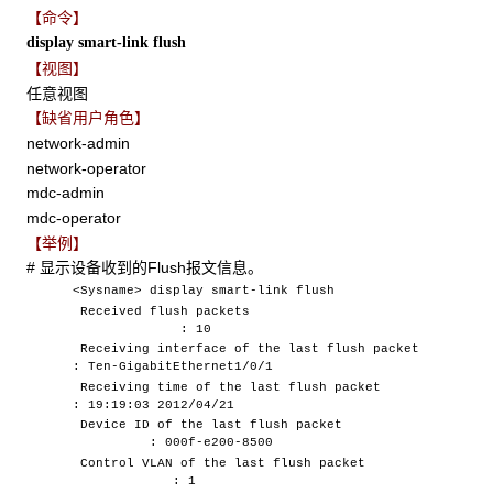
【命令】
display smart-link flush
【视图】
任意视图
【缺省用户角色】
network-admin
network-operator
mdc-admin
mdc-operator
【举例】
# 显示设备收到的Flush报文信息。
<Sysname> display smart-link flush
Received flush packets
: 10
Receiving interface of the last flush packet
: Ten-GigabitEthernet1/0/1
Receiving time of the last flush packet
: 19:19:03 2012/04/21
Device ID of the last flush packet
: 000f-e200-8500
Control VLAN of the last flush packet
: 1