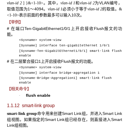
。其中，
和
为VLAN编号，
vlan-id 2
]
}&<1-10>
vlan-id 1
vlan-id 2
取值范围为1～4094。
必须小于等于
的取值。
vlan-id 1
vlan-id 2
&
表示前面的参数最多可以输入10次。
<1-10>
【举例】
# 在端口Ten-GigabitEthernet1/0/1上开启接收Flush报文的功
能。
<Sysname> system-view
[Sysname] interface ten-gigabitethernet 1/0/1
[Sysname-Ten-GigabitEthernet1/0/1] smart-link flush
enable
# 在二层聚合接口1上开启接收Flush报文的功能。
<Sysname> system-view
[Sysname] interface bridge-aggregation 1
[Sysname-Bridge-Aggregation1] smart-link flush
enable
【相关命令】
flush enable
·
1.1.12 smart-link group
命令用来创建Smart Link组，并进入Smart Link
smart-link group
组视图。如果指定的Smart Link组已经存在，则直接进入Smart
Link组视图。