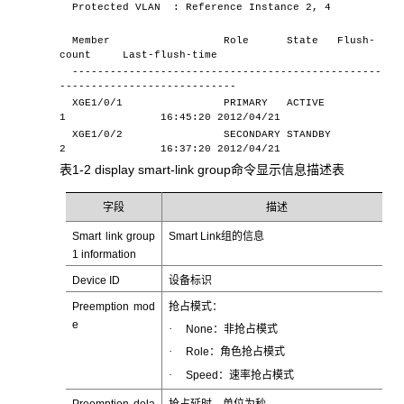
Protected VLAN : Reference Instance 2, 4
Member Role State Flush-
count Last-flush-time
-------------------------------------------------
----------------------------
XGE1/0/1 PRIMARY ACTIVE
1 16:45:20 2012/04/21
XGE1/0/2 SECONDARY STANDBY
2 16:37:20 2012/04/21
表1-2 display smart-link group命令显示信息描述表
字段
描述
Smart link group
Smart Link组的信息
1 information
Device ID
设备标识
Preemption mod
抢占模式：
e
·
None：非抢占模式
·
Role：角色抢占模式
·
Speed：速率抢占模式
Preemption dela
抢占延时，单位为秒