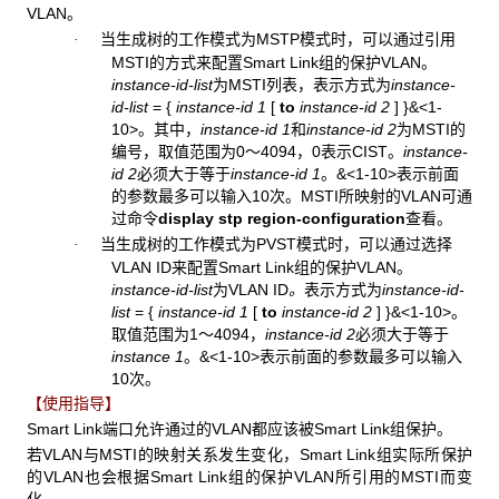
VLAN。
当生成树的工作模式为MSTP模式时，可以通过引用
·
MSTI的方式来配置Smart Link组的保护VLAN。
instance-id-list
为MSTI列表，表示方式为
instance-
id-list
=
{
instance-id 1
[
to
instance-id 2
]
}&<1-
10>
。其中，
instance-id 1
和
instance-id 2
为MSTI的
编号，取值范围为0～4094，0表示CIST。
instance-
id 2
必须大于等于
instance-id 1
。
&<1-10>
表示前面
的参数最多可以输入10次。MSTI所映射的VLAN可通
过命令
display stp region-configuration
查看。
当生成树的工作模式为PVST模式时，可以通过选择
·
VLAN ID来配置Smart Link组的保护VLAN。
instance-id-list
为VLAN ID
。
表示方式为
instance-id-
list
=
{
instance-id 1
[
to
instance-id 2
]
}&<1-10>
。
取值范围为1～4094，
instance-id 2
必须大于等于
instance 1
。
&<1-10>
表示前面的参数最多可以输入
10次。
【使用指导】
Smart Link端口允许通过的VLAN都应该被Smart Link组保护。
若VLAN与MSTI的映射关系发生变化，Smart Link组实际所保护
的VLAN也会根据Smart Link组的保护VLAN所引用的MSTI而变
化。