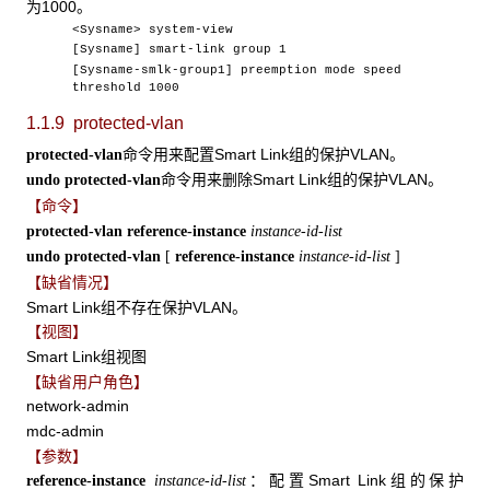
为1000。
<Sysname> system-view
[Sysname] smart-link group 1
[Sysname-smlk-group1] preemption mode speed
threshold 1000
1.1.9 protected-vlan
命令用来配置Smart Link组的保护VLAN。
protected-vlan
命令用来删除Smart Link组的保护VLAN。
undo protected-vlan
【命令】
protected-vlan reference-instance
instance-id-list
undo protected-vlan
[
reference-instance
instance-id-list
]
【缺省情况】
Smart Link组不存在保护VLAN。
【视图】
Smart Link组视图
【缺省用户角色】
network-admin
mdc-admin
【参数】
：配置Smart Link组的保护
reference-instance
instance-id-list