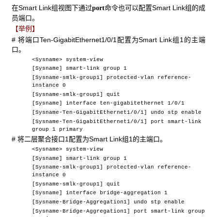
在Smart Link组视图下通过
命令也可以配置Smart Link组的成
port
员端口。
【举例】
# 将端口Ten-GigabitEthernet1/0/1配置为Smart Link组1的主端
口。
<Sysname> system-view
[Sysname] smart-link group 1
[Sysname-smlk-group1] protected-vlan reference-
instance 0
[Sysname-smlk-group1] quit
[Sysname] interface ten-gigabitethernet 1/0/1
[Sysname-Ten-GigabitEthernet1/0/1] undo stp enable
[Sysname-Ten-GigabitEthernet1/0/1] port smart-link
group 1 primary
# 将二层聚合接口1配置为Smart Link组1的主端口。
<Sysname> system-view
[Sysname] smart-link group 1
[Sysname-smlk-group1] protected-vlan reference-
instance 0
[Sysname-smlk-group1] quit
[Sysname] interface bridge-aggregation 1
[Sysname-Bridge-Aggregation1] undo stp enable
[Sysname-Bridge-Aggregation1] port smart-link group