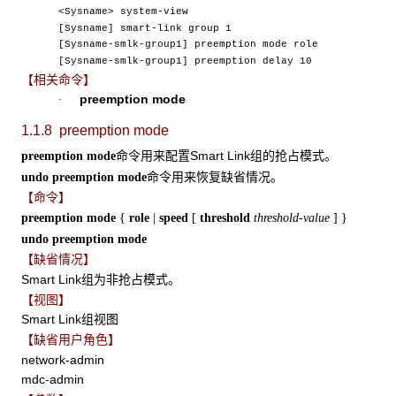
<Sysname> system-view
[Sysname] smart-link group 1
[Sysname-smlk-group1] preemption mode role
[Sysname-smlk-group1] preemption delay 10
【相关命令】
preemption mode
·
1.1.8 preemption mode
命令用来配置Smart Link组的抢占模式。
preemption mode
命令用来恢复缺省情况。
undo preemption mode
【命令】
preemption mode
{
role
|
speed
[
threshold
threshold-value
]
}
undo preemption mode
【缺省情况】
Smart Link组为非抢占模式。
【视图】
Smart Link组视图
【缺省用户角色】
network-admin
mdc-admin