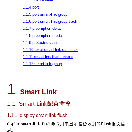
1.1.3 flush enable
1.1.4 port
1.1.5 port smart-link group
1.1.6 port smart-link group track
1.1.7 preemption delay
1.1.8 preemption mode
1.1.9 protected-vlan
1.1.10 reset smart-link statistics
1.1.11 smart-link flush enable
1.1.12 smart-link group
1
Smart Link
1.1 Smart Link
配置命令
1.1.1 display smart-link flush
命令用来显示设备收到的Flush报文信
display smart-link flush
息。