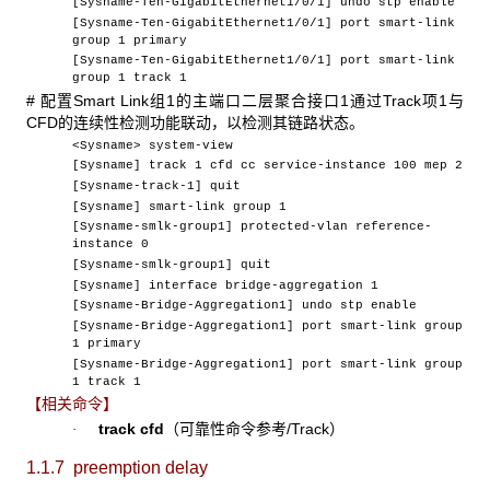
[Sysname-Ten-GigabitEthernet1/0/1] undo stp enable
[Sysname-Ten-GigabitEthernet1/0/1] port smart-link
group 1 primary
[Sysname-Ten-GigabitEthernet1/0/1] port smart-link
group 1 track 1
# 配置Smart Link组1的主端口二层聚合接口1通过Track项1与
CFD的连续性检测功能联动，以检测其链路状态。
<Sysname> system-view
[Sysname] track 1 cfd cc service-instance 100 mep 2
[Sysname-track-1] quit
[Sysname] smart-link group 1
[Sysname-smlk-group1] protected-vlan reference-
instance 0
[Sysname-smlk-group1] quit
[Sysname] interface bridge-aggregation 1
[Sysname-Bridge-Aggregation1] undo stp enable
[Sysname-Bridge-Aggregation1] port smart-link group
1 primary
[Sysname-Bridge-Aggregation1] port smart-link group
1 track 1
【相关命令】
track cfd
（可靠性命令参考/Track）
·
1.1.7 preemption delay