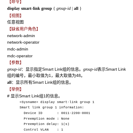
【命令】
display smart-link group
{
group-id
|
all
}
【视图】
任意视图
【缺省用户角色】
network-admin
network-operator
mdc-admin
mdc-operator
【参数】
：显示指定Smart Link组的信息。
表示Smart Link
group-id
group-id
组的编号，最小取值为1，最大取值为48。
：显示所有Smart Link组的信息。
all
【举例】
# 显示Smart Link组1的信息。
<Sysname> display smart-link group 1
Smart link group 1 information:
Device ID : 0011-2200-0001
Preemption mode : None
Preemption delay: 1(s)
Control VLAN : 1