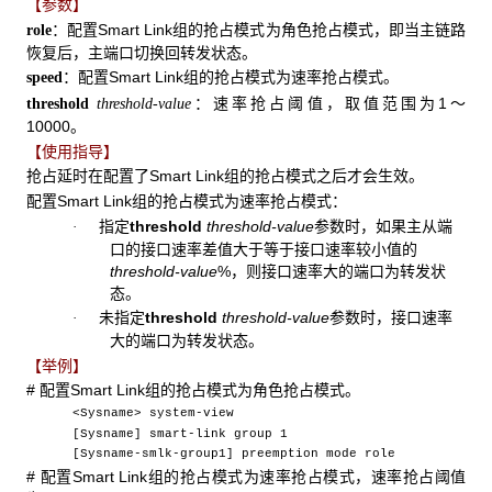
【参数】
：配置Smart Link组的抢占模式为角色抢占模式，即当主链路
role
恢复后，主端口切换回转发状态。
：配置Smart Link组的抢占模式为速率抢占模式。
speed
：速率抢占阈值，取值范围为1～
threshold
threshold-value
10000。
【使用指导】
抢占延时在配置了Smart Link组的抢占模式之后才会生效。
配置Smart Link组的抢占模式为速率抢占模式：
指定
threshold
threshold-value
参数时，如果主从端
·
口的接口速率差值大于等于接口速率较小值的
threshold-value
%，则接口速率大的端口为转发状
态。
未指定
threshold
threshold-value
参数时，接口速率
·
大的端口为转发状态。
【举例】
# 配置Smart Link组的抢占模式为角色抢占模式。
<Sysname> system-view
[Sysname] smart-link group 1
[Sysname-smlk-group1] preemption mode role
# 配置Smart Link组的抢占模式为速率抢占模式，速率抢占阈值