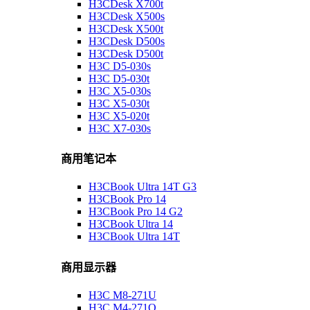
H3CDesk X700t
H3CDesk X500s
H3CDesk X500t
H3CDesk D500s
H3CDesk D500t
H3C D5-030s
H3C D5-030t
H3C X5-030s
H3C X5-030t
H3C X5-020t
H3C X7-030s
商用笔记本
H3CBook Ultra 14T G3
H3CBook Pro 14
H3CBook Pro 14 G2
H3CBook Ultra 14
H3CBook Ultra 14T
商用显示器
H3C M8-271U
H3C M4-271Q