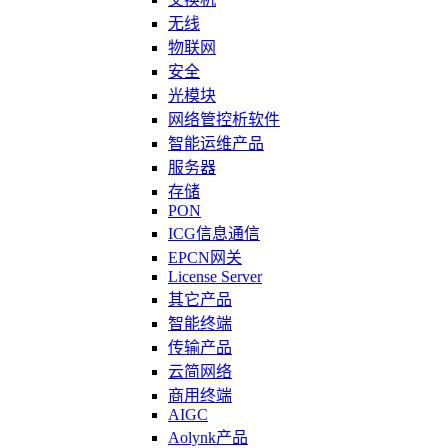
无线
物联网
安全
光模块
网络管控析软件
智能运维产品
服务器
存储
PON
ICG信息通信
EPCN网关
License Server
其它产品
智能终端
传输产品
云简网络
商用终端
AIGC
Aolynk产品