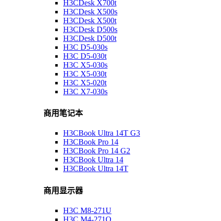
H3CDesk X700t
H3CDesk X500s
H3CDesk X500t
H3CDesk D500s
H3CDesk D500t
H3C D5-030s
H3C D5-030t
H3C X5-030s
H3C X5-030t
H3C X5-020t
H3C X7-030s
商用笔记本
H3CBook Ultra 14T G3
H3CBook Pro 14
H3CBook Pro 14 G2
H3CBook Ultra 14
H3CBook Ultra 14T
商用显示器
H3C M8-271U
H3C M4-271Q