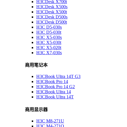
H3CDesk X700t
H3CDesk X500s
H3CDesk X500t
H3CDesk D500s
H3CDesk D500t
H3C D5-030s
H3C D5-030t
H3C X5-030s
H3C X5-030t
H3C X5-020t
H3C X7-030s
商用笔记本
H3CBook Ultra 14T G3
H3CBook Pro 14
H3CBook Pro 14 G2
H3CBook Ultra 14
H3CBook Ultra 14T
商用显示器
H3C M8-271U
H3C M4-271Q