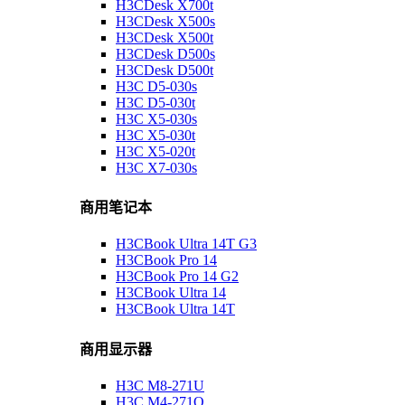
H3CDesk X700t
H3CDesk X500s
H3CDesk X500t
H3CDesk D500s
H3CDesk D500t
H3C D5-030s
H3C D5-030t
H3C X5-030s
H3C X5-030t
H3C X5-020t
H3C X7-030s
商用笔记本
H3CBook Ultra 14T G3
H3CBook Pro 14
H3CBook Pro 14 G2
H3CBook Ultra 14
H3CBook Ultra 14T
商用显示器
H3C M8-271U
H3C M4-271Q