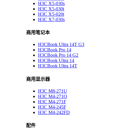
H3C X5-030s
H3C X5-030t
H3C X5-020t
H3C X7-030s
商用笔记本
H3CBook Ultra 14T G3
H3CBook Pro 14
H3CBook Pro 14 G2
H3CBook Ultra 14
H3CBook Ultra 14T
商用显示器
H3C M8-271U
H3C M4-271Q
H3C M4-271F
H3C M4-245F
H3C M4-242FD
配件