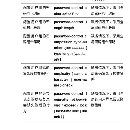
配置用户组的密
password-control a
缺省情况下，采用全
码老化时间
ging
aging-time
局密码老化时间
配置用户组的密
password-control l
缺省情况下，采用全
码最小长度
ength
length
局密码最小长度
配置用户组的密
password-control c
缺省情况下，采用全
码组合策略
omposition type-nu
局密码组合策略
mber
type-number
[
type-length
type-len
gth
]
配置用户密码的
password-control c
缺省情况下，采用全
复杂度检查策略
omplexity
{
same-c
局密码复杂度检查策
haracter |
user-na
略
me
}
check
配置用户登录尝
password-control l
缺省情况下，采用全
试次数以及登录
ogin-attempt
login-ti
局的用户登录尝试限
尝试失败后的行
mes [
exceed
{
lock
制策略
为
|
lock-time
time
|
unl
ock
} ]