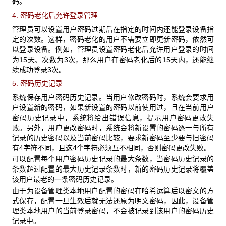
码。
4. 密码老化后允许登录管理
管理员可以设置用户密码过期后在指定的时间内还能登录设备指
定的次数。这样，密码老化的用户不需要立即更新密码，依然可
以登录设备。例如，管理员设置密码老化后允许用户登录的时间
为15天、次数为3次，那么用户在密码老化后的15天内，还能继
续成功登录3次。
5. 密码历史记录
系统保存用户密码历史记录。当用户修改密码时，系统会要求用
户设置新的密码，如果新设置的密码以前使用过，且在当前用户
密码历史记录中，系统将给出错误信息，提示用户密码更改失
败。另外，用户更改密码时，系统会将新设置的密码逐一与所有
记录的历史密码以及当前密码比较，要求新密码至少要与旧密码
有4字符不同，且这4个字符必须互不相同，否则密码更改失败。
可以配置每个用户密码历史记录的最大条数，当密码历史记录的
条数超过配置的最大历史记录条数时，新的密码历史记录将覆盖
该用户最老的一条密码历史记录。
由于为设备管理类本地用户配置的密码在哈希运算后以密文的方
式保存，配置一旦生效后就无法还原为明文密码，因此，设备管
理类本地用户的当前登录密码，不会被记录到该用户的密码历史
记录中。