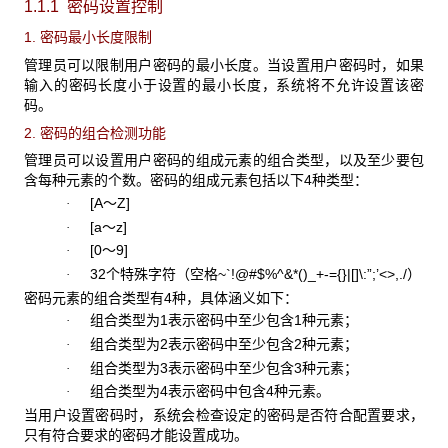
1.1.1 密码设置控制
1. 密码最小长度限制
管理员可以限制用户密码的最小长度。当设置用户密码时，如果
输入的密码长度小于设置的最小长度，系统将不允许设置该密
码。
2. 密码的组合检测功能
管理员可以设置用户密码的组成元素的组合类型，以及至少要包
含每种元素的个数。密码的组成元素包括以下4种类型：
[A～Z]
·
[a～z]
·
[0～9]
·
32个特殊字符（空格~`!@#$%^&*()_+-={}|[]\:”;’<>,./）
·
密码元素的组合类型有4种，具体涵义如下：
组合类型为1表示密码中至少包含1种元素；
·
组合类型为2表示密码中至少包含2种元素；
·
组合类型为3表示密码中至少包含3种元素；
·
组合类型为4表示密码中包含4种元素。
·
当用户设置密码时，系统会检查设定的密码是否符合配置要求，
只有符合要求的密码才能设置成功。