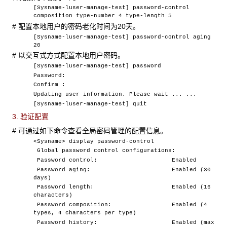
[Sysname-luser-manage-test] password-control
composition type-number 4 type-length 5
# 配置本地用户的密码老化时间为20天。
[Sysname-luser-manage-test] password-control aging
20
# 以交互式方式配置本地用户密码。
[Sysname-luser-manage-test] password
Password:
Confirm :
Updating user information. Please wait ... ...
[Sysname-luser-manage-test] quit
3. 验证配置
# 可通过如下命令查看全局密码管理的配置信息。
<Sysname> display password-control
Global password control configurations:
Password control: Enabled
Password aging: Enabled (30
days)
Password length: Enabled (16
characters)
Password composition: Enabled (4
types, 4 characters per type)
Password history: Enabled (max