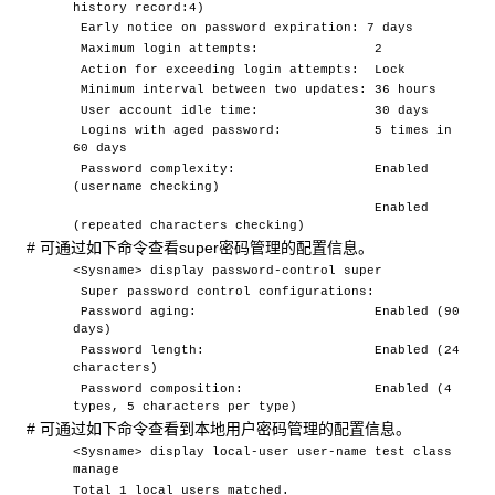
history record:4)
Early notice on password expiration: 7 days
Maximum login attempts: 2
Action for exceeding login attempts: Lock
Minimum interval between two updates: 36 hours
User account idle time: 30 days
Logins with aged password: 5 times in
60 days
Password complexity: Enabled
(username checking)
Enabled
(repeated characters checking)
# 可通过如下命令查看super密码管理的配置信息。
<Sysname> display password-control super
Super password control configurations:
Password aging: Enabled (90
days)
Password length: Enabled (24
characters)
Password composition: Enabled (4
types, 5 characters per type)
# 可通过如下命令查看到本地用户密码管理的配置信息。
<Sysname> display local-user user-name test class
manage
Total 1 local users matched.