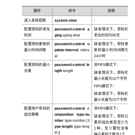
操作
命令
说明
进入系统视图
system-view
-
配置密码的老化
password-control a
缺省情况下，密码的
时间
ging
aging-time
老化时间为90天
配置密码更新的
password-control u
缺省情况下，密码更
最小时间间隔
pdate-interval
interv
新的最小时间间隔为
al
24小时
配置密码的最小
password-control le
非FIPS模式下：
长度
ngth
length
缺省情况下，密码的
最小长度为10个字符
FIPS模式下：
缺省情况下，密码的
最小长度为15个字符
配置用户密码的
password-control c
非FIPS模式下：
组合策略
omposition type-nu
缺省情况下，密码元
mber
type-number
[
t
素的组合类型至少为
ype-length
type-leng
1种，至少要包含每
th
]
种元素的个数为1个