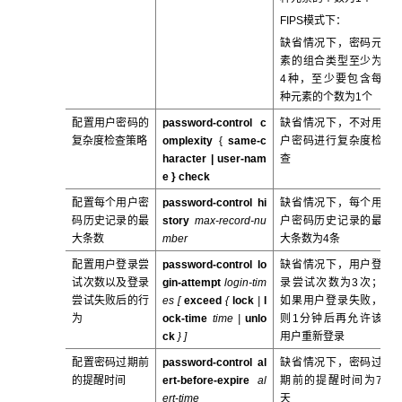
FIPS模式下：
缺省情况下，密码元
素的组合类型至少为
4种，至少要包含每
种元素的个数为1个
配置用户密码的
password-control c
缺省情况下，不对用
复杂度检查策略
omplexity
{
same-c
户密码进行复杂度检
haracter |
user-nam
查
e
}
check
配置每个用户密
password-control hi
缺省情况下，每个用
码历史记录的最
story
max-record-nu
户密码历史记录的最
大条数
mber
大条数为4条
配置用户登录尝
password-control lo
缺省情况下，用户登
试次数以及登录
gin-attempt
login-tim
录尝试次数为3次；
尝试失败后的行
es [
exceed
{
lock
|
l
如果用户登录失败，
为
ock-time
time
|
unlo
则1分钟后再允许该
ck
} ]
用户重新登录
配置密码过期前
password-control al
缺省情况下，密码过
的提醒时间
ert-before-expire
al
期前的提醒时间为7
ert-time
天