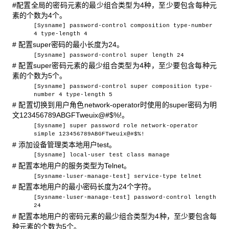
#配置全局的密码元素的最少组合类型为4种，至少要包含每种元
素的个数为4个。
[Sysname] password-control composition type-number
4 type-length 4
# 配置super密码的最小长度为24。
[Sysname] password-control super length 24
# 配置super密码元素的最少组合类型为4种，至少要包含每种元
素的个数为5个。
[Sysname] password-control super composition type-
number 4 type-length 5
# 配置切换到用户角色network-operator时使用的super密码为明
文123456789ABGFTweuix@#$%!。
[Sysname] super password role network-operator
simple 123456789ABGFTweuix@#$%!
# 添加设备管理类本地用户test。
[Sysname] local-user test class manage
# 配置本地用户的服务类型为Telnet。
[Sysname-luser-manage-test] service-type telnet
# 配置本地用户的最小密码长度为24个字符。
[Sysname-luser-manage-test] password-control length
24
# 配置本地用户的密码元素的最少组合类型为4种，至少要包含每
种元素的个数为5个。