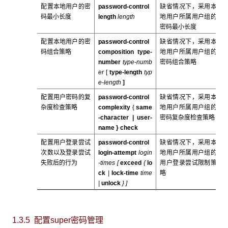
配置本地用户的密
password-control
缺省情况下，采用本
码最小长度
length
length
地用户所属用户组的
密码最小长度
配置本地用户的密
password-control
缺省情况下，采用本
码组合策略
composition type-
地用户所属用户组的
number
type-numb
密码组合策略
er
[
type-length
typ
e-length
]
配置用户密码的复
password-control
缺省情况下，采用本
杂度检查策略
complexity
{
same
地用户所属用户组的
-character |
user-
密码复杂度检查策略
name
}
check
配置用户登录尝试
password-control
缺省情况下，采用本
次数以及登录尝试
login-attempt
login
地用户所属用户组的
失败后的行为
-times [
exceed
{
lo
用户登录尝试限制策
ck
|
lock-time
time
略
|
unlock
} ]
1.3.5 配置super密码管理