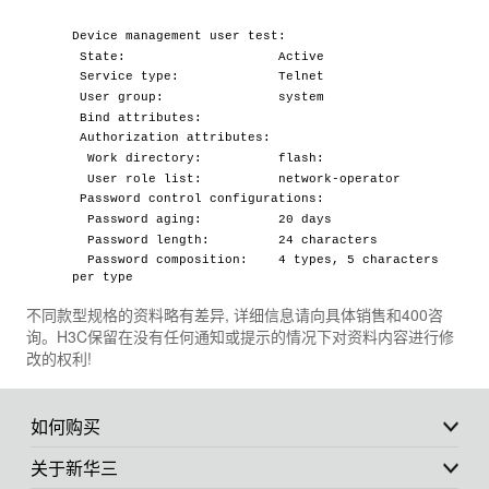
Device management user test:
State: Active
Service type: Telnet
User group: system
Bind attributes:
Authorization attributes:
Work directory: flash:
User role list: network-operator
Password control configurations:
Password aging: 20 days
Password length: 24 characters
Password composition: 4 types, 5 characters
per type
不同款型规格的资料略有差异, 详细信息请向具体销售和400咨
询。H3C保留在没有任何通知或提示的情况下对资料内容进行修
改的权利!
如何购买
关于新华三