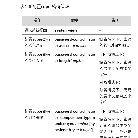
表1-6 配置super
密码管理
操作
命令
说明
进入系统视图
system-view
-
配置super密码
password-control sup
缺省情况下，密码
的老化时间
er aging
aging-time
的老化时间为90天
配置super密码
password-control sup
非FIPS模式下：
的最小长度
er length
length
缺省情况下，密码
的最小长度为10个
字符
FIPS模式下：
缺省情况下，密码
的最小长度为15个
字符
配置super密码
password-control sup
非FIPS模式下：
的组合策略
er composition type-n
缺省情况下，密码
umber
type-number
[
ty
元素的组合类型至
pe-length
type-length
]
少为1种，至少要
包含每种元素的个