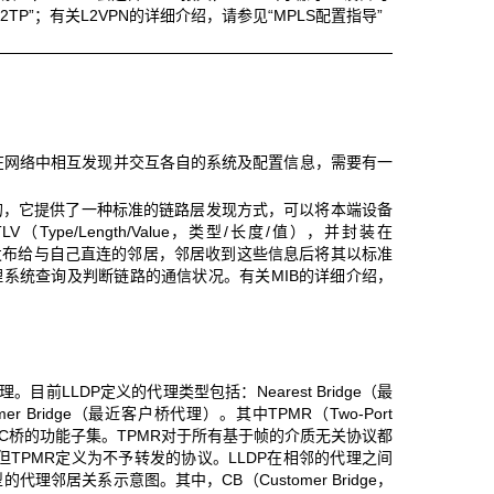
TP”；有关L2VPN的详细介绍，请参见“MPLS配置指导”
在网络中相互发现并交互各自的系统及配置信息，需要有一
样的背景下产生的，它提供了一种标准的链路层发现方式，可以将本端设备
e/Length/Value，类型/长度/值），并封装在
现协议数据单元）中发布给与自己直连的邻居，邻居收到这些信息后将其以标准
以供网络管理系统查询及判断链路的通信状况。有关MIB的详细介绍，
前LLDP定义的代理类型包括：Nearest Bridge（最
tomer Bridge（最近客户桥代理）。其中TPMR（Two-Port
MAC桥的功能子集。TPMR对于所有基于帧的介质无关协议都
TPMR定义为不予转发的协议。LLDP在相邻的代理之间
代理邻居关系示意图。其中，CB（Customer Bridge，