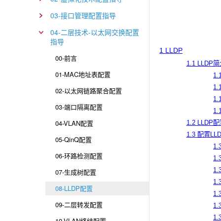
03-接口管理配置指导
04-二层技术-以太网交换配置
指导
1 LLDP
00-前言
1.1 LLDP
01-MAC地址表配置
1
1
02-以太网链路聚合配置
1
03-端口隔离配置
1
04-VLAN配置
1.2 LLD
1.3 配置L
05-QinQ配置
1
06-环路检测配置
1
1
07-生成树配置
1
08-LLDP配置
1
09-二层转发配置
1
1
10-VLAN终结配置