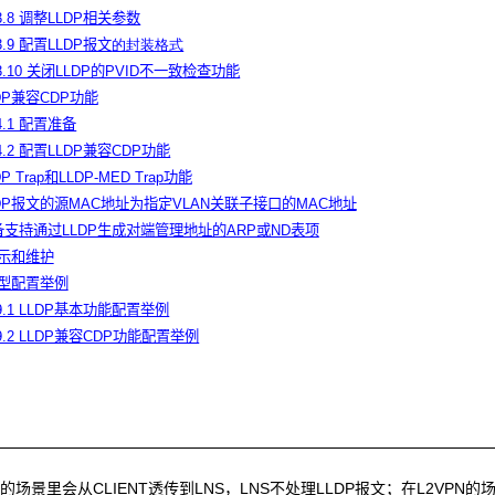
.3.8 调整LLDP相关参数
.3.9 配置LLDP报文
的封装格式
.3.10 关闭LLDP的PVID不一致检查功能
LDP兼容CDP功能
.4.1 配置准备
.4.2 配置LLDP兼容CDP功能
DP Trap和LLDP-MED Trap功能
LLDP报文的源MAC地址为指定VLAN关联子接口的MAC地址
设备支持通过LLDP生成对端管理地址的ARP或ND表项
P显示和维护
P典型配置举例
.9.1 LLDP基本功能配置举例
.9.2 LLDP兼容CDP功能配置举例
TP的场景里会从CLIENT透传到LNS，LNS不处理LLDP报文；在L2VPN的