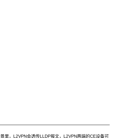
场景里，L2VPN会透传LLDP报文，L2VPN两端的CE设备可