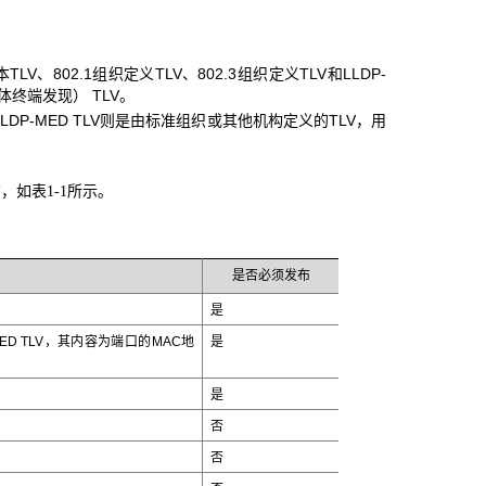
V、802.1组织定义TLV、802.3组织定义TLV和LLDP-
现协议媒体终端发现） TLV。
LLDP-MED TLV则是由标准组织或其他机构定义的TLV，用
布，如
所示。
表1-1
是否必须发布
是
ED TLV，其内容为端口的MAC地
是
是
否
否