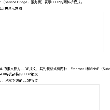
（Service Bridge，服务桥）表示LLDP的两种桥模式。
邻居关系示意图
U的报文称为LLDP报文，其封装格式有两种：Ethernet II和SNAP（Subnetw
net II格式封装的LLDP报文
t II
格式封装的LLDP报文