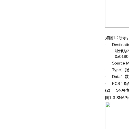
如
所示，
图1-2
Destina
·
址作为不
0x01
Source 
·
Type：报
·
Data：数
·
FCS：帧
·
(2) SNA
图1-3 SNAP