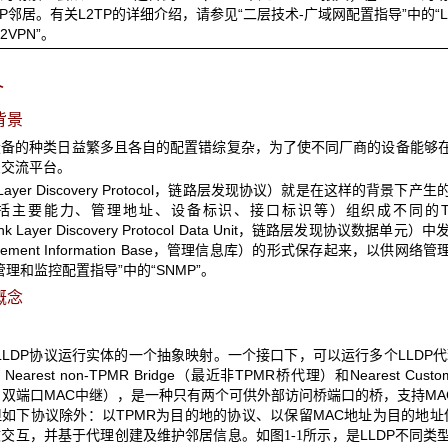
P邻居。有关L2TP的详细介绍，请参见“二层技术-广域网配置指导”中的“L2
2VPN”。
介
背景
设备的种类日益繁多且各自的配置错综复杂，为了使不同厂商的设备能够
息交流平台。
nk Layer Discovery Protocol，链路层发现协议）就是在这
主要能力、管理地址、设备标识、接口标识等）组织成不同的TLV（Typ
ink Layer Discovery Protocol Data Unit，链路层发
agement Information Base，管理信息库）的形式保存起来，
管理和监控配置指导”中的“SNMP”。
概念
LLDP协议运行实体的一个抽象映射。一个接口下，可以运行多个LLDP代理。目
arest non-TPMR Bridge（最近非TPMR桥代理）和Nearest Cus
lay，双端口MAC中继），是一种只有两个可供外部访问桥端口的桥，支持
如下协议除外：以TPMR为目的地的协议、以保留MAC地址为目的地址但
文交互，并基于代理创建及维护邻居信息。如
所示，是LLDP不同类型的
图1-1