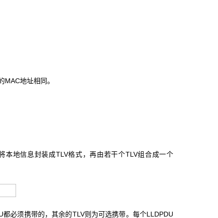
报文目的MAC地址相同。
先将本地信息封装成TLV格式，再由若干个TLV组合成一个
是每个LLDPDU都必须携带的，其余的TLV则为可选携带。每个LLDPDU