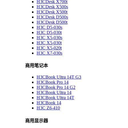
H3CDesk X700t
H3CDesk X500s
H3CDesk X500t
H3CDesk D500s
H3CDesk D500t
H3C D5-030s
H3C D5-030t
H3C X5-030s
H3C X5-030t
H3C X5-020t
H3C X7-030s
商用笔记本
H3CBook Ultra 14T G3
H3CBook Pro 14
H3CBook Pro 14 G2
H3CBook Ultra 14
H3CBook Ultra 14T
H3CBook 14
H3C Z6-410
商用显示器