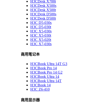
H3CDesk X700t
H3CDesk X500s
H3CDesk X500t
H3CDesk D500s
H3CDesk D500t
H3C D5-030s
H3C D5-030t
H3C X5-030s
H3C X5-030t
H3C X5-020t
H3C X7-030s
商用笔记本
H3CBook Ultra 14T G3
H3CBook Pro 14
H3CBook Pro 14 G2
H3CBook Ultra 14
H3CBook Ultra 14T
H3CBook 14
H3C Z6-410
商用显示器