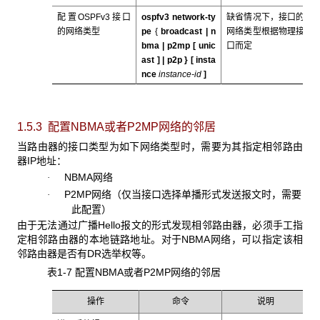
配置OSPFv3接口
ospfv3 network-ty
缺省情况下，接口的
的网络类型
pe
{
broadcast |
n
网络类型根据物理接
bma
|
p2mp
[
unic
口而定
ast
] |
p2p
} [
insta
nce
instance-id
]
1.5.3 配置NBMA
或者P2MP
网络的邻居
当路由器的接口类型为如下网络类型时，需要为其指定相邻路由
器IP地址：
NBMA网络
·
P2MP网络（仅当接口选择单播形式发送报文时，需要
·
此配置）
由于无法通过广播Hello报文的形式发现相邻路由器，必须手工指
定相邻路由器的本地链路地址。对于NBMA网络，可以指定该相
邻路由器是否有DR选举权等。
表1-7 配置NBMA或者P2MP网络的邻居
操作
命令
说明