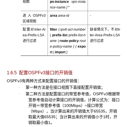
视图
pn-instance
vpn-insta
nce-name
] *
进入OSPFv3
area
area-id
-
区域视图
配置对Inter-Ar
filter
{
ipv6-
acl-number
缺省情况下，不对In
ea-Prefix-LSA
|
prefix-list
prefix-list-n
ter-Area-Prefix-LSA
进行过滤
ame
|
route-policy
rout
进行过滤
e-policy-name
} {
expo
rt
|
import
}
1.6.5 配置OSPFv3
接口的开销值
OSPFv3有两种方式来配置接口的开销值：
第一种方法是在接口视图下直接配置开销值；
·
第二种方法是配置接口的带宽参考值，OSPFv3根据带
·
宽参考值自动计算接口的开销值，计算公式为：接口
开销＝带宽参考值（100Mbps）÷接口带宽
（Mbps），当计算出来的开销值大于65535，开销
取最大值65535；当计算出来的开销值小于1时，开
销取最小值1。