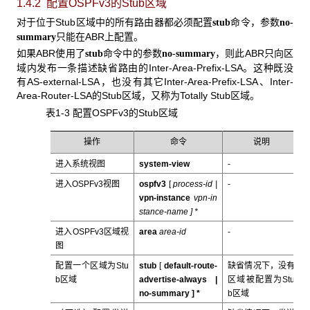
1.4.2 配置OSPFv3
的Stub区域
对于位于Stub区域中的所有路由器都必须配置
命令，参数
stub
no-
只能在ABR上配置。
summary
如果ABR使用了
命令中的参数
，则此ABR只向区
stub
no-summary
域内发布一条描述缺省路由的Inter-Area-Prefix-LSA。这种既没
有AS-external-LSA，也没有其它Inter-Area-Prefix-LSA、Inter-
Area-Router-LSA的Stub区域，又称为Totally Stub区域。
表1-3 配置OSPFv3的Stub区域
操作
命令
说明
进入系统视图
system-view
-
进入OSPFv3视图
ospfv3
[
process-id |
-
vpn-instance
vpn-in
stance-name
] *
进入OSPFv3区域视
area
area-id
-
图
配置一个区域为Stu
stub
[
default-route-
缺省情况下，没有
b区域
advertise-always |
区域被配置为Stu
no-summary
] *
b区域