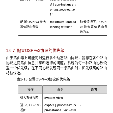
d |
vpn-instance
v
pn-instance-name
] *
配置OSPFv3最大
maximum
load-ba
缺省情况下，OSPF
等价路由条数
lancing
number
v3最大等价路由条
数为32
1.6.7 配置OSPFv3
协议的优先级
由于路由器上可能同时运行多个动态路由协议，就存在各个路由
协议之间路由信息共享和选择的问题。系统为每一种路由协议设
置一个优先级，在不同协议发现同一条路由时，优先级高的路由
将被优选。
表1-15 配置OSPFv3协议的优先级
操作
命令
说明
进入系统视图
system-view
-
进入OSPFv3
ospfv3
[
process-id |
v
-
视图
pn-instance
vpn-insta