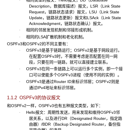
·
Description，数据库描述）报文，LSR（Link State
Request，链路状态请求）报文，LSU（Link State
Update，链路状态更新）报文和LSAck（Link State
Acknowledgment，链路状态确认）报文。
相同的邻居发现机制和邻接形成机制。
·
相同的LSA扩散机制和老化机制。
·
OSPFv3和OSPFv2的不同主要有：
OSPFv3是基于链路运行；OSPFv2是基于网段运行。
·
在配置OSPFv3时，不需要考虑是否配置在同一网
段，只要在同一链路，就可以直接建立联系。
OSPFv3在同一条链路上可以运行多个实例，即一个接
·
口可以使能多个OSPFv3进程（使用不同的实例）。
OSPFv3是通过Router ID来标识邻居；OSPFv2则是
·
通过IPv4地址来标识邻居。
1.1.2 OSPFv3
的协议报文
和OSPFv2一样，OSPFv3也有五种报文类型，如下：
Hello
报文：周期性发送，用来发现和维持OSPFv3邻
·
居关系，以及进行DR（Designated Router，指定路
由器）/BDR（Backup Designated Router，备份指
定路由器）的选举。