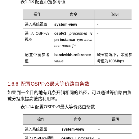
表1-13 配置带宽参考值
操作
命令
说明
进入系统视图
system-view
-
进入OSPFv3
ospfv3
[
process-id |
v
-
视图
pn-instance
vpn-insta
nce-name
] *
配置带宽参考
bandwidth-reference
缺省情况下，带宽参
值
value
考值为100Mbps
1.6.6 配置OSPFv3
最大等价路由条数
如果到一个目的地有几条开销相同的路径，可以通过等价路由负
载分担来提高链路利用率。
表1-14 配置OSPFv3最大等价路由条数
操作
命令
说明
进入系统视图
system-view
-
进入OSPFv3视图
ospfv3
[
process-i
-