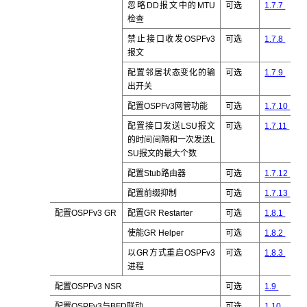
忽略DD报文中的MTU
可选
1.7.7
检查
禁止接口收发OSPFv3
可选
1.7.8
报文
配置邻居状态变化的输
可选
1.7.9
出开关
配置OSPFv3网管功能
可选
1.7.10
配置接口发送LSU报文
可选
1.7.11
的时间间隔和一次发送L
SU报文的最大个数
配置Stub路由器
可选
1.7.12
配置前缀抑制
可选
1.7.13
配置OSPFv3 GR
配置GR Restarter
可选
1.8.1
使能GR Helper
可选
1.8.2
以GR方式重启OSPFv3
可选
1.8.3
进程
配置OSPFv3 NSR
可选
1.9
配置OSPFv3与BFD联动
可选
1.10