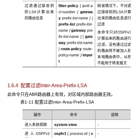
过滤通过接收到
filter-policy
{
ipv6-
a
缺省情况下，不对通
的LSA计算出来
cl-number
[
gatewa
过接收到的LSA计算
的路由信息
y
prefix-list-name
] |
出来的路由信息进行
prefix-list
prefix-list-
过滤
name
[
gateway
pre
本命令只对OSPFv3
fix-list-name
] |
gate
计算出来的路由进行
way
prefix-list-name
过滤，没有通过过滤
|
route-policy
route-
的路由将不被加入到
policy-name
}
impor
本地路由表中，从而
t
不能用于转发报文
1.6.4 配置过滤Inter-Area-Prefix-LSA
此命令只在ABR路由器上有效，对区域内部路由器无效。
表1-11 配置过滤Inter-Area-Prefix-LSA
操作
命令
说明
进入系统视图
system-view
-
进入OSPFv3
ospfv3
[
process-id |
v
-