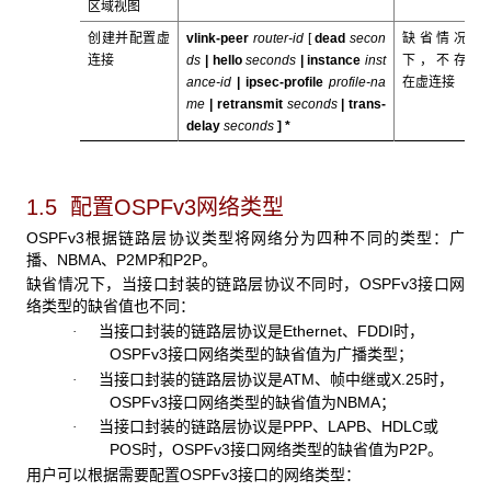
区域视图
创建并配置虚
vlink-peer
router-id
[
dead
secon
缺省情况
连接
ds
|
hello
seconds
|
instance
inst
下，不存
ance-id
|
ipsec-profile
profile-na
在虚连接
me
|
retransmit
seconds
|
trans-
delay
seconds
] *
1.5 配置OSPFv3
网络类型
OSPFv3根据链路层协议类型将网络分为四种不同的类型：广
播、NBMA、P2MP和P2P。
缺省情况下，当接口封装的链路层协议不同时，OSPFv3接口网
络类型的缺省值也不同：
当接口封装的链路层协议是Ethernet、FDDI时，
·
OSPFv3接口网络类型的缺省值为广播类型；
当接口封装的链路层协议是ATM、帧中继或X.25时，
·
OSPFv3接口网络类型的缺省值为NBMA；
当接口封装的链路层协议是PPP、LAPB、HDLC或
·
POS时，OSPFv3接口网络类型的缺省值为P2P。
用户可以根据需要配置OSPFv3接口的网络类型：