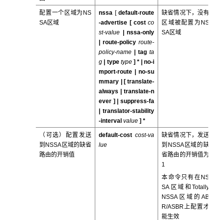
配置一个区域为NS
nssa
[
default-route
缺省情况下，没有
SA区域
-advertise [
cost
co
区域被配置为NS
st-value
|
nssa-only
SA区域
|
route-policy
route-
policy-name
|
tag
ta
g
|
type
type
] *
|
no-i
mport-route
|
no-su
mmary
| [
translate-
always
|
translate-n
ever
] |
suppress-fa
|
translator-stability
-interval
value
] *
（可选）配置发送
default-cost
cost-va
缺省情况下，发送
到NSSA区域的缺省
lue
到NSSA区域的缺
路由的开销值
省路由的开销值为
1
本命令只有在NS
SA区域和Totally
NSSA区域的AB
R/ASBR上配置才
能生效