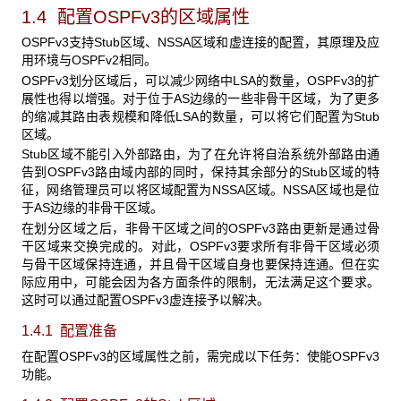
1.4 配置OSPFv3
的区域属性
OSPFv3支持Stub区域、NSSA区域和虚连接的配置，其原理及应
用环境与OSPFv2相同。
OSPFv3划分区域后，可以减少网络中LSA的数量，OSPFv3的扩
展性也得以增强。对于位于AS边缘的一些非骨干区域，为了更多
的缩减其路由表规模和降低LSA的数量，可以将它们配置为Stub
区域。
Stub区域不能引入外部路由，为了在允许将自治系统外部路由通
告到OSPFv3路由域内部的同时，保持其余部分的Stub区域的特
征，网络管理员可以将区域配置为NSSA区域。NSSA区域也是位
于AS边缘的非骨干区域。
在划分区域之后，非骨干区域之间的OSPFv3路由更新是通过骨
干区域来交换完成的。对此，OSPFv3要求所有非骨干区域必须
与骨干区域保持连通，并且骨干区域自身也要保持连通。但在实
际应用中，可能会因为各方面条件的限制，无法满足这个要求。
这时可以通过配置OSPFv3虚连接予以解决。
1.4.1 配置
准备
在配置OSPFv3的区域属性之前，需完成以下任务：使能OSPFv3
功能。