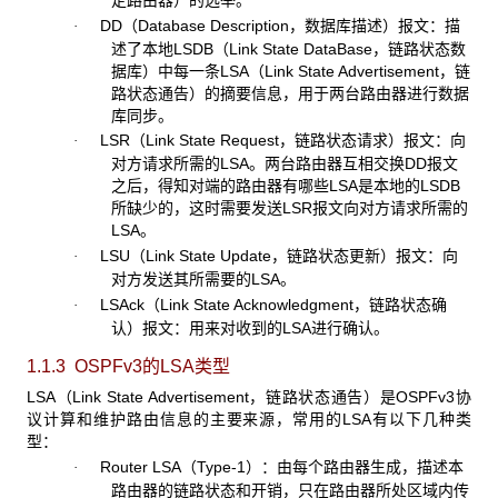
DD（Database Description，数据库描述）报文：描
·
述了本地LSDB（Link State DataBase，链路状态数
据库）中每一条LSA（Link State Advertisement，链
路状态通告）的摘要信息，用于两台路由器进行数据
库同步。
LSR（Link State Request，链路状态请求）报文：向
·
对方请求所需的LSA。两台路由器互相交换DD报文
之后，得知对端的路由器有哪些LSA是本地的LSDB
所缺少的，这时需要发送LSR报文向对方请求所需的
LSA。
LSU（Link State Update，链路状态更新）报文：向
·
对方发送其所需要的LSA。
LSAck（Link State Acknowledgment，链路状态确
·
认）报文：用来对收到的LSA进行确认。
1.1.3 OSPFv3
的LSA类型
LSA（Link State Advertisement，链路状态通告）是OSPFv3协
议计算和维护路由信息的主要来源，常用的LSA有以下几种类
型：
Router LSA（Type-1）：由每个路由器生成，描述本
·
路由器的链路状态和开销，只在路由器所处区域内传