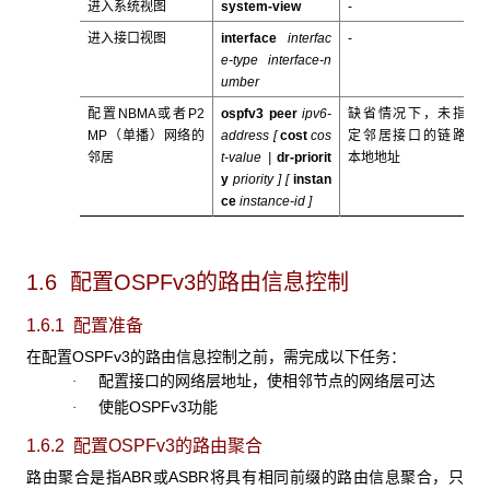
进入系统视图
system-view
-
进入接口视图
interface
interfac
-
e-type interface-n
umber
配置NBMA或者P2
ospfv3 peer
ipv6-
缺省情况下，未指
MP（单播）网络的
address [
cost
cos
定邻居接口的链路
邻居
t
-
value
|
dr-priorit
本地地址
y
priority
] [
instan
ce
instance-id
]
1.6 配置OSPFv3的路由信息控制
1.6.1 配置准备
在配置OSPFv3的路由信息控制之前，需完成以下任务：
配置接口的网络层地址，使相邻节点的网络层可达
·
使能OSPFv3功能
·
1.6.2 配置OSPFv3
的路由聚合
路由聚合是指ABR或ASBR将具有相同前缀的路由信息聚合，只