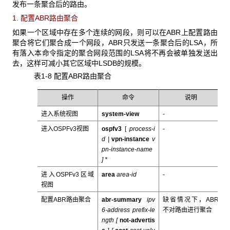
发布一条聚合后的路由。
1. 配置ABR路由聚合
如果一个区域中存在多个连续的网段，则可以在ABR上配置路由
聚合将它们聚合成一个网段，ABR只发送一条聚合后的LSA，所
有落入本命令指定的聚合网段范围的LSA将不再会被单独发送出
去，这样可减小其它区域中LSDB的规模。
表1-8 配置ABR路由聚合
操作
命令
说明
进入系统视图
system-view
-
进入OSPFv3视图
ospfv3
[
process-i
-
d |
vpn-instance
v
pn-instance-name
] *
进入OSPFv3区域
area
area-id
-
视图
配置ABR路由聚合
abr-summary
ipv
缺省情况下，ABR
6-address prefix-le
不对路由进行聚合
ngth [
not-advertis