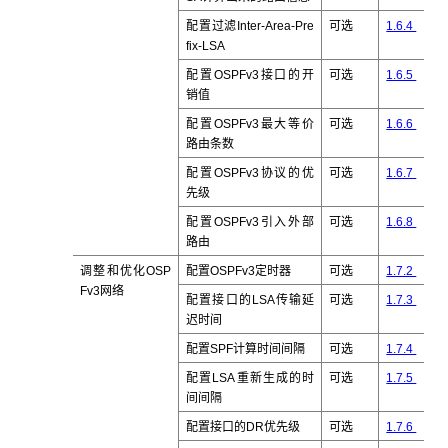
配置过滤Inter-Area-Pre
可选
1.6.4
fix-LSA
配置OSPFv3接口的开
可选
1.6.5
销值
配置OSPFv3最大等价
可选
1.6.6
路由条数
配置OSPFv3协议的优
可选
1.6.7
先级
配置OSPFv3引入外部
可选
1.6.8
路由
调整和优化OSP
配置OSPFv3定时器
可选
1.7.2
Fv3网络
配置接口的LSA传输延
可选
1.7.3
迟时间
配置SPF计算时间间隔
可选
1.7.4
配置LSA重新生成的时
可选
1.7.5
间间隔
配置接口的DR优先级
可选
1.7.6