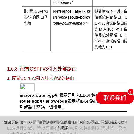
nce-name
] *
配置OSPFv3
preference
[
ase ] {
pr
缺省情况下，对于自
协议的路由优
eference
|
route-policy
治系统内部路由，O
先级
route-policy-name
} *
SPFv3协议的路由优
先级为10；对于自
治系统外部路由，O
SPFv3协议的路由优
先级为150
1.6.8 配置OSPFv3
引入外部路由
1. 配置OSPFv3引入其它协议的路由
import-route bgp4+
表示只引入EBGP路由；
import-
联系我们
route bgp4+ allow-ibgp
表示将IBGP路由也引入，容易
引起路由环路，请慎用。
本站点使用Cookies，继续浏览表示您同意我们使用Cookies。
Cookies和隐
由于OSPFv3是基于链路状态的路由协议，不能直接对发布的
私政策>
LSA进行过滤，所以只能在OSPFv3引入路由时进行过滤，只有