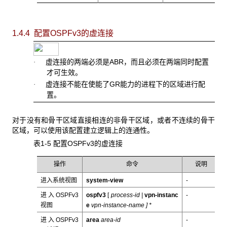
1.4.4 配置OSPFv3
的虚连接
虚连接的两端必须是ABR，而且必须在两端同时配置
·
才可生效。
虚连接不能在使能了GR能力的进程下的区域进行配
·
置。
对于没有和骨干区域直接相连的非骨干区域，或者不连续的骨干
区域，可以使用该配置建立逻辑上的连通性。
表1-5 配置OSPFv3的虚连接
操作
命令
说明
进入系统视图
system-view
-
进入OSPFv3
ospfv3
[
process-id |
vpn-instanc
-
视图
e
vpn-instance-name
] *
进入OSPFv3
area
area-id
-