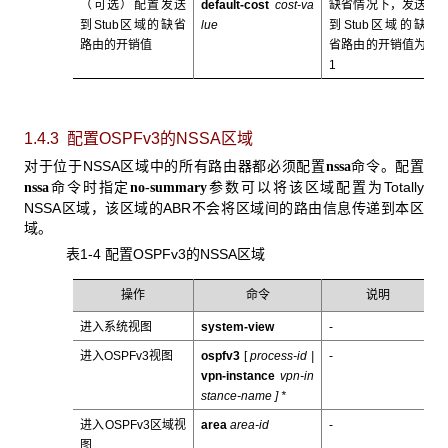
（可选）配置发送
default-cost
cost-
va
缺省情况下，发送
到Stub区域的缺省
lue
到Stub区域的缺
路由的开销值
省路由的开销值为
1
1.4.3 配置OSPFv3
的NSSA区域
对于位于NSSA区域中的所有路由器都必须配置
命令。配置
nssa
命令时指定
参数可以将该区域配置为Totally
nssa
no-summary
NSSA区域，该区域的ABR不会将区域间的路由信息传递到本区
域。
表1-4 配置OSPFv3的NSSA区域
操作
命令
说明
进入系统视图
system-view
-
进入OSPFv3视图
ospfv3
[
process-id |
-
vpn-instance
vpn-in
stance-name
] *
进入OSPFv3区域视
area
area-id
-
图