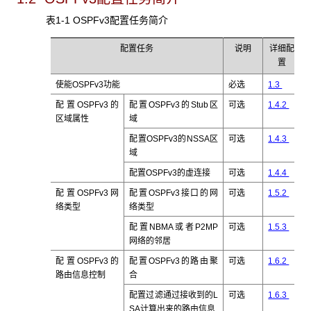
表1-1 OSPFv3配置任务简介
配置任务
说明
详细配
置
使能OSPFv3功能
必选
1.3
配置OSPFv3的
配置OSPFv3的Stub区
可选
1.4.2
区域属性
域
配置OSPFv3的NSSA区
可选
1.4.3
域
配置OSPFv3的虚连接
可选
1.4.4
配置OSPFv3网
配置OSPFv3接口的网
可选
1.5.2
络类型
络类型
配置NBMA或者P2MP
可选
1.5.3
网络的邻居
配置OSPFv3的
配置OSPFv3的路由聚
可选
1.6.2
路由信息控制
合
配置过滤通过接收到的L
可选
1.6.3
SA计算出来的路由信息