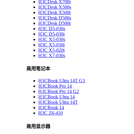
H3CDesk X700t
H3CDesk X500s
H3CDesk X500t
H3CDesk D500s
H3CDesk D500t
H3C D5-030s
H3C D5-030t
H3C X5-030s
H3C X5-030t
H3C X5-020t
H3C X7-030s
商用笔记本
H3CBook Ultra 14T G3
H3CBook Pro 14
H3CBook Pro 14 G2
H3CBook Ultra 14
H3CBook Ultra 14T
H3CBook 14
H3C Z6-410
商用显示器