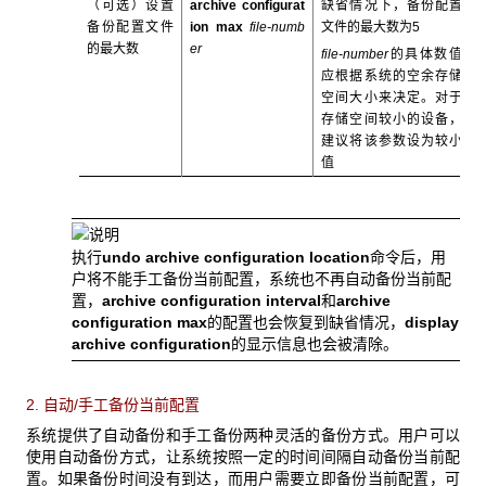
（可选）设置
archive configurat
缺省情况下，备份配置
备份配置文件
ion max
file-numb
文件的最大数为5
的最大数
er
file-number
的具体数值
应根据系统的空余存储
空间大小来决定。对于
存储空间较小的设备，
建议将该参数设为较小
值
执行
undo archive configuration location
命令后，用
户将不能手工备份当前配置，系统也不再自动备份当前配
置，
archive configuration interval
和
archive
configuration max
的配置也会恢复到缺省情况，
display
archive configuration
的显示信息也会被清除。
2. 自动/
手工备份当前配置
系统提供了自动备份和手工备份两种灵活的备份方式。用户可以
使用自动备份方式，让系统按照一定的时间间隔自动备份当前配
置。如果备份时间没有到达，而用户需要立即备份当前配置，可