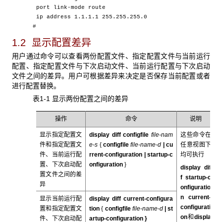
port link-mode route
ip address 1.1.1.1 255.255.255.0
#
1.2 显示配置差异
用户通过命令可以查看两份配置文件、指定配置文件与当前运行
配置、指定配置文件与下次启动文件、当前运行配置与下次启动
文件之间的差异。用户可根据差异来决定是否保存当前配置或者
进行配置替换。
表1-1 显示两份配置之间的差异
操作
命令
说明
显示指定配置文
display diff configfile
file-nam
这些命令在
件和指定配置文
e-s
{
configfile
file-name-d
|
cu
任意视图下
件、当前运行配
rrent-configuration
|
startup-c
均可执行
置、下次启动配
onfiguration
}
display dif
置文件之间的差
f startup-c
异
onfiguratio
n current-
显示当前运行配
display diff current-configura
configurati
置和指定配置文
tion
{
configfile
file-name-d
|
st
on
和
displa
件、下次启动配
artup-configuration
}