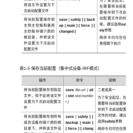
为了安全起见，
将该文件设置为下
在需要将当前配
次启动配置文件
置保存到下次启
动配置文件的时
将当前配置保存到
save
[
safely ] [
back
候，建议选用
saf
主用主控板和备用
up
|
main
] [
force
] [
ely
参数
主控板存储介质的
changed
]
根目录，并将该文
两命令均可在任
件设置为下次启动
意视图下执行
配置文件
表1-5 保存当前配置（集中式设备-IRF模式）
操作
命令
说明
将当前配置保存到指定
save
file-url [
all
二者选其一
文件，但不会将该文件
|
slot
slot-numbe
为了安全起见，在
设置为下次启动配置文
r
]
需要将当前配置保
件
存到下次启动配置
文件的时候，建议
将当前配置保存到所有
save
[
safely ] [
选用
safely
参数
成员设备存储介质的根
backup
|
main
]
目录下，并将该文件设
[
force
] [
chang
两命令均可在任意