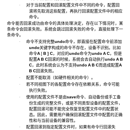
对于当前配置和回滚配置文件中不同的命令，配置回
·
滚将先取消这些配置，再执行回滚配置文件中的相应
命令。
命令能否回滚成功由命令的具体处理决定，存在以下情况时，某
条命令会回滚失败。系统会跳过回滚失败的命令，直接处理下一
条命令。
命令不支持完整
undo
命令，即直接在配置命令前添加
·
undo
关键字构成的命令不存在，设备不识别。比如
命令
A
[
B ]
C
，对应的
undo
命令为
undo A C
，但是
配置
A B C
回滚的时候，系统会去自动执行
undo A B
C
，此时系统会认为不支持
undo A B C
而造成配置
A
B C
回滚失败。
配置不能取消（如硬件相关的命令）。
·
若不同视图下的各配置命令存在依赖关系，命令可能
·
执行失败。
使用的配置文件不是由
save
命令、自动备份或手工备
·
份生成的完整文件，或是不同类型设备的配置文件，
配置回滚可能不能完全恢复至配置文件中的配置状
态。因此，需要用户确保回滚配置文件中配置的正确
性和与当前设备的兼容性。
配置回滚到指定配置文件时，如果有命令行回滚失
·