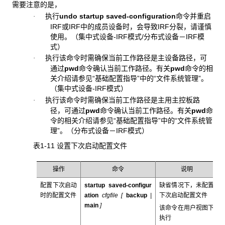
需要注意的是，
执行
undo
startup saved-configuration
命令并重启
·
IRF或IRF中的成员设备时，会导致IRF分裂，请谨慎
使用。（集中式设备-IRF模式/分布式设备－IRF模
式）
执行该命令时需确保当前工作路径是主设备路径，可
·
通过
pwd
命令确认当前工作路径。有关
pwd
命令的相
关介绍请参见“基础配置指导”中的“文件系统管理”。
（集中式设备-IRF模式）
执行该命令时需确保当前工作路径是主用主控板路
·
径，可通过
pwd
命令确认当前工作路径。有关
pwd
命
令的相关介绍请参见“基础配置指导”中的“文件系统管
理”。（分布式设备－IRF模式）
表1-11 设置下次启动配置文件
操作
命令
说明
配置下次启动
startup saved-configur
缺省情况下，未配置
时的配置文件
ation
cfgfile [
backup
|
下次启动配置文件
main
]
该命令在用户视图下
执行