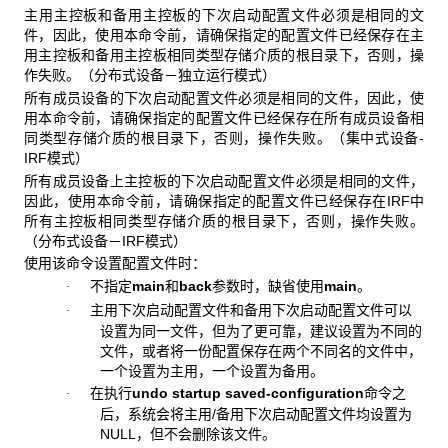
主用主控板和备用主控板的下次启动配置文件必须是相同的文
件，因此，使用本命令前，请确保指定的配置文件已经保存在主
用主控板和备用主控板相同类型存储介质的根目录下，否则，操
作失败。（分布式设备－独立运行模式）
所有成员设备的下次启动配置文件必须是相同的文件，因此，使
用本命令前，请确保指定的配置文件已经保存在所有成员设备相
同类型存储介质的根目录下，否则，操作失败。（集中式设备-
IRF模式）
所有成员设备上主控板的下次启动配置文件必须是相同的文件，
因此，使用本命令前，请确保指定的配置文件已经保存在IRF中
所有主控板相同类型存储介质的根目录下，否则，操作失败。
（分布式设备－IRF模式）
使用该命令设置配置文件时：
不指定
main
和
back
参数时，缺省使用
main
。
·
主用下次启动配置文件和备用下次启动配置文件可以
·
设置为同一文件，但为了更可靠，建议设置为不同的
文件，或者将一份配置保存在两个不同名的文件中，
一个设置为主用，一个设置为备用。
在执行
undo
startup saved-configuration
命令之
·
后，系统会将主用/备用下次启动配置文件均设置为
NULL，但不会删除该文件。