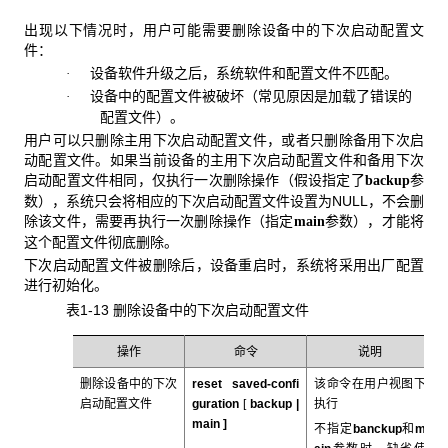
出现以下情况时，用户可能需要删除设备中的下次启动配置文
件：
设备软件升级之后，系统软件和配置文件不匹配。
·
设备中的配置文件被破坏（常见原因是加载了错误的
·
配置文件）。
用户可以只删除主用下次启动配置文件，或者只删除备用下次启
动配置文件。如果当前设备的主用下次启动配置文件和备用下次
启动配置文件相同，仅执行一次删除操作（假设指定了
参
backup
数），系统只会将相应的下次启动配置文件设置为NULL，不会删
除该文件，需要再执行一次删除操作（指定
参数），才能将
main
这个配置文件彻底删除。
下次启动配置文件被删除后，设备重启时，系统将采用出厂配置
进行初始化。
表1-13 删除设备中的下次启动配置文件
操作
命令
说明
删除设备中的下次
reset saved-confi
该命令在用户视图下
启动配置文件
guration
[
backup |
执行
main
]
不指定
banckup
和
m