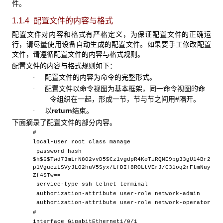
件。
1.1.4 配置文件的内容与格式
配置文件对内容和格式有严格定义，为保证配置文件的正确运
行，请尽量使用设备自动生成的配置文件。如果要手工修改配置
文件，请遵循配置文件的内容与格式规则。
配置文件的内容与格式规则如下：
配置文件的内容为命令的完整形式。
·
配置文件以命令视图为基本框架，同一命令视图的命
·
令组织在一起，形成一节，节与节之间用#隔开。
以
return
结束。
·
下面摘录了配置文件的部分内容。
#
local-user root class manage
password hash
$h$6$Twd73mLrN8O2vvD5$Cz1vgdpR4KoTiRQNE9pg33gU14Br2
p1VguczLSVyJLO2huV5Syx/LfDIf8ROLtVErJ/C31oq2rFtmNuy
Zf4STw==
service-type ssh telnet terminal
authorization-attribute user-role network-admin
authorization-attribute user-role network-operator
#
interface GigabitEthernet1/0/1