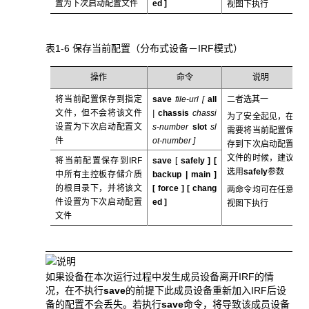
置为下次启动配置文件
ed
]
视图下执行
表1-6 保存当前配置（分布式设备－IRF模式）
操作
命令
说明
将当前配置保存到指定
save
file-url [
all
二者选其一
文件，但不会将该文件
|
chassis
chassi
为了安全起见，在
设置为下次启动配置文
s-number
slot
sl
需要将当前配置保
件
ot-number
]
存到下次启动配置
文件的时候，建议
将当前配置保存到IRF
save
[
safely ] [
选用
safely
参数
中所有主控板存储介质
backup
|
main
]
的根目录下，并将该文
[
force
] [
chang
两命令均可在任意
件设置为下次启动配置
ed
]
视图下执行
文件
如果设备在本次运行过程中发生成员设备离开IRF的情
况，在不执行
save
的前提下此成员设备重新加入IRF后设
备的配置不会丢失。若执行
save
命令，将导致该成员设备