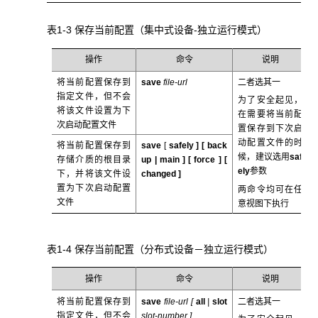
表1-3 保存当前配置（集中式设备-独立运行模式）
操作
命令
说明
将当前配置保存到
save
file-url
二者选其一
指定文件，但不会
为了安全起见，
将该文件设置为下
在需要将当前配
次启动配置文件
置保存到下次启
动配置文件的时
将当前配置保存到
save
[
safely ] [
back
候，建议选用
saf
存储介质的根目录
up
|
main
] [
force
] [
ely
参数
下，并将该文件设
changed
]
置为下次启动配置
两命令均可在任
文件
意视图下执行
表1-4 保存当前配置（分布式设备－独立运行模式）
操作
命令
说明
将当前配置保存到
save
file-url [
all
|
slot
二者选其一
指定文件，但不会
slot-number
]