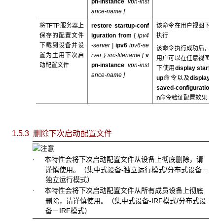
pn-instance
vpn-inst
ance-name
]
将TFTP服务器上
restore startup-conf
该命令在用户视图下
保存的配置文件
iguration from
{
ipv4
执行
下载到设备并设
-server |
ipv6
ipv6-se
该命令执行成功后，
置为主用下次启
rver
}
src-filename
[
v
用户可以在任意视图
动配置文件
pn-instance
vpn-inst
下使用
display start
ance-name
]
up
命令以及
display
saved-configuratio
n
命令验证配置效果
1.5.3 删除下次启动配置文件
本特性会将下次启动配置文件从设备上彻底删除，请
·
谨慎使用。（集中式设备-独立运行模式/分布式设备－
独立运行模式）
本特性会将下次启动配置文件从所有成员设备上彻底
·
删除，请谨慎使用。（集中式设备-IRF模式/分布式设
备－IRF模式）