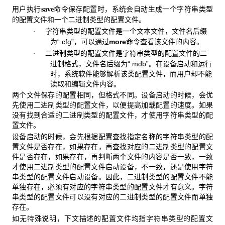
用户执行
命令保存配置时，系统会自动生成一个字符串类型
save
的配置文件和一个二进制类型的配置文件。
字符串类型的配置文件是一个文本文件，文件名后缀
·
为“.cfg”，可以通过
more
命令查看该文件的内容。
二进制类型的配置文件是字符串类型的配置文件的二
·
进制格式，文件名后缀为“.mdb”。在设备启动和运行
时，系统软件能够解析该类配置文件，而用户却不能
读取和编辑文件内容。
两个文件保存的配置相同，但格式不同。设备启动的时候，会优
先使用二进制类型的配置文件，以便提高加载配置的速度。如果
没有找到合适的二进制类型的配置文件，才使用字符串类型的配
置文件。
设备启动的时候，会先根据配置查找指定名称的字符串类型的配
置文件是否存在，如果存在，再查找对应的二进制类型的配置文
件是否存在，如果存在，再判断两个文件的内容是否一致，一致
才使用二进制类型的配置文件启动设备，不一致，还是使用字符
串类型的配置文件启动设备。因此，二进制类型的配置文件不能
单独存在，必须有对应的字符串类型的配置文件才有意义。字符
串类型的配置文件可以没有对应的二进制类型的配置文件而单独
存在。
如无特殊说明，下文描述的配置文件均指字符串类型的配置文