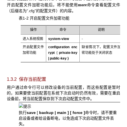
开启配置文件加密功能后，将不能使用
命令查看配置文件
more
（后缀名为“.cfg”的配置文件）的内容。
表1-2 开启配置文件加密功能
操作
命令
说明
进入系统视图
system-view
-
开启配置文件
configuration enc
缺省情况下，配置文件加
加密功能
rypt
{
private-key
密功能处于关闭状态
|
public-key
}
1.3.2 保存当前配置
用户通过命令行可以修改设备的当前配置，而这些配置是暂时
的，如果要使当前配置在系统下次启动时仍然有效，需要在重启
设备前，将当前配置保存到下次启动配置文件中。
执行
save
[
backup |
main
] [
force
]
命令时，请不要重
启设备或者给设备断电，以免造成下次启动配置文件丢
失。