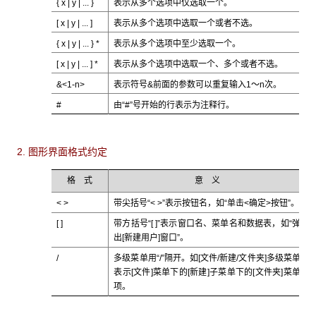
{ x | y | ... }
表示从多个选项中仅选取一个。
[ x | y | ... ]
表示从多个选项中选取一个或者不选。
{ x | y | ... } *
表示从多个选项中至少选取一个。
[ x | y | ... ] *
表示从多个选项中选取一个、多个或者不选。
&<1-n>
表示符号&前面的参数可以重复输入1～n次。
#
由“#”号开始的行表示为注释行。
2. 图形界面格式约定
格 式
意 义
< >
带尖括号“< >”表示按钮名，如“单击<确定>按钮”。
[ ]
带方括号“[ ]”表示窗口名、菜单名和数据表，如“弹
出[新建用户]窗口”。
/
多级菜单用“/”隔开。如[文件/新建/文件夹]多级菜单
表示[文件]菜单下的[新建]子菜单下的[文件夹]菜单
项。