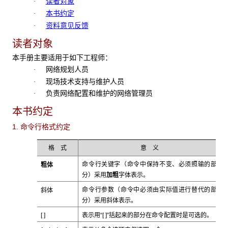
读者对象
·
本书约定
·
资料意见反馈
·
读者对象
本手册主要适用于如下工程师：
网络规划人员
·
现场技术支持与维护人员
·
负责网络配置和维护的网络管理员
·
本书约定
1. 命令行格式约定
格 式
意 义
粗体
命令行关键字（命令中保持不变、必须照输的部
加粗
分）采用
字体表示。
斜体
命令行参数（命令中必须由实际值进行替代的部
斜体
分）采用
表示。
[ ]
表示用“[ ]”括起来的部分在命令配置时是可选的。