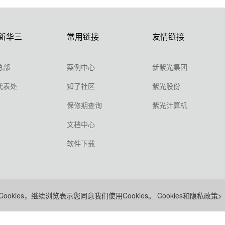
新华三
常用链接
友情链接
总部
案例中心
新紫光集团
代表处
知了社区
紫光股份
保修期查询
紫光计算机
文档中心
软件下载
ookies，继续浏览表示您同意我们使用Cookies。
Cookies和隐私政策>
ICP备09064986号
浙公网安备 33010802004416号