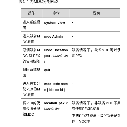
表1-4 为MDC分配PEX
操作
命令
说明
system-view
进入系统视
-
图
mdc Admin
进入缺省M
-
DC视图
取消缺省M
undo location
缺省情况下，缺省MDC可以使
DC对PEX
pex
chassis-lis
用PEX
的使用权限
t
quit
退回系统视
-
图
mdc
mdc-nam
进入需要分
-
e
id
mdc-id
配PEX的M
[
]
DC视图
将PEX的使
location pex
c
缺省情况下，非缺省MDC不具
用权限分配
hassis-list
有使用PEX的权限
给MDC
下级PEX只能与上级PEX分配到
同一MDC中