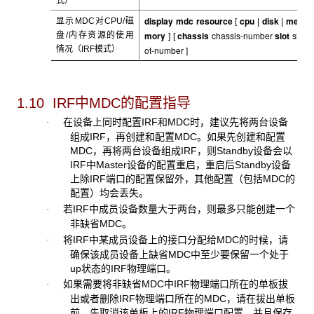
式）
display mdc resource
cpu
disk
me
显示MDC
对CPU/磁
[
|
|
mory
chassis
chassis-number
slot
sl
盘/内存资源的使用
]
[
情况（IRF模式）
ot-number
]
1.10 IRF中MDC的配置指导
在设备上同时配置IRF和MDC时，建议先将两台设备
·
组成IRF，再创建和配置MDC。如果先创建和配置
MDC，再将两台设备组成IRF，则Standby设备会以
IRF中Master设备的配置重启，重启后Standby设备
上除IRF端口的配置保留外，其他配置（包括MDC的
配置）均会丢失。
若IRF中成员设备数量大于两台，则最多只能创建一个
·
非缺省MDC。
将IRF中某成员设备上的接口分配给MDC的时候，请
·
确保该成员设备上缺省MDC中至少要保留一个处于
up状态的IRF物理端口。
如果需要将非缺省MDC中IRF物理端口所在的单板拔
·
出或者删除IRF物理端口所在的MDC，请在拔出单板
前，先取消该单板上的IRF物理端口配置，并且保存