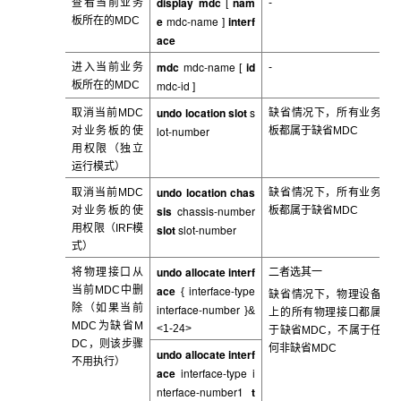
display mdc
nam
查看当前业务
-
[
e
mdc-name
interf
板所在的MDC
]
ace
mdc
mdc-name
id
进入当前业务
-
[
mdc-id
板所在的MDC
]
undo location slot
s
取消当前MDC
缺省情况下，所有业务
lot-number
对业务板的使
板都属于缺省MDC
用权限（独立
运行模式）
undo location chas
取消当前MDC
缺省情况下，所有业务
sis
chassis-number
对业务板的使
板都属于缺省MDC
用权限（IRF模
slot
slot-number
式）
undo allocate interf
将物理接口从
二者选其一
ace
interface-type
当前MDC中删
{
缺省情况下，物理设备
除（如果当前
interface-number
}&
上的所有物理接口都属
MDC为缺省M
<1-24>
于缺省MDC，不属于任
DC，则该步骤
何非缺省MDC
undo allocate interf
不用执行）
ace
interface-type
i
nterface-number1
t