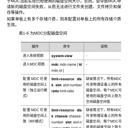
于MDC当前实际已经使用的磁盘空间大小，否则，会导致MDC申
请新的磁盘空间失败，从而无法进行文件夹创建、文件拷贝和保
存等操作。
如果单板上有多个存储介质，则本配置对单板上的所有存储介质
生效。
表1-6 为MDC
分配磁盘空间
操作
命令
说明
system-view
进入系统视图
-
mdc
mdc-name
id
进入MDC
视图
-
[
mdc-id
]
limit-resource dis
配置MDC
可使
缺省情况下，所有MDC
k
slot
slot-number
用的磁盘空间上
共享物理设备上的所有
限（独立运行模
ratio
limit-ratio
磁盘空间，每个MDC可
式）
使用的磁盘空间上限为
空闲磁盘空间值
limit-resource dis
配置MDC
可使
缺省情况下，所有MDC
k chassis
chassis-
用的磁盘空间上
共享物理设备上的所有
限（IRF模式）
number
slot
slot-n
磁盘空间，每个MDC可
使用的磁盘空间上限为
umber
limit-ra