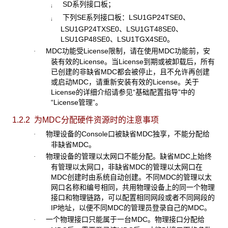
SD系列接口板；
¡
下列SE系列接口板：LSU1GP24TSE0、
¡
LSU1GP24TXSE0、LSU1GT48SE0、
LSU1GP48SE0、LSU1TGX4SE0。
MDC功能受License限制，请在使用MDC功能前，安
·
装有效的License。当License到期或被卸载后，所有
已创建的非缺省MDC都会被停止，且不允许再创建
或启动MDC，请重新安装有效的License。关于
License的详细介绍请参见“基础配置指导”中的
“License管理”。
1.2.2 为MDC
分配硬件资源时的注意事项
物理设备的Console口被缺省MDC独享，不能分配给
·
非缺省MDC。
物理设备的管理以太网口不能分配。缺省MDC上始终
·
有管理以太网口，非缺省MDC的管理以太网口在
MDC创建时由系统自动创建。不同MDC的管理以太
网口名称和编号相同，共用物理设备上的同一个物理
接口和物理链路，可以配置相同网段或者不同网段的
IP地址，以便不同MDC的管理员登录自己的MDC。
一个物理接口只能属于一台MDC。物理接口分配给
·