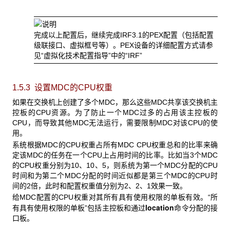
完成以上配置后，继续完成IRF3.1的PEX配置（包括配置
级联接口、虚拟框号等）。PEX设备的详细配置方式请参
见“虚拟化技术配置指导”中的“IRF”
1.5.3 设置MDC
的CPU权重
如果在交换机上创建了多个MDC
，那么这些MDC共享该交换机主
控板的CPU资源。为了防止一个MDC过多的占用该主控板的
CPU，而导致其他MDC无法运行，需要限制MDC对该CPU的使
用。
系统根据MDC
的CPU权重占所有MDC CPU权重总和的比率来确
定该MDC的任务在一个CPU上占用时间的比率。比如当3个MDC
的CPU权重分别为10、10、5，则系统为第一个MDC分配的CPU
时间和为第二个MDC分配的时间近似都是第三个MDC的CPU时
间的2倍，此时和配置权重值分别为2、2、1效果一致。
给MDC配置的CPU权重对其所有具有使用权限的单板有效。“所
location
有具有使用权限的单板”包括主控板和通过
命令分配的接
口板。