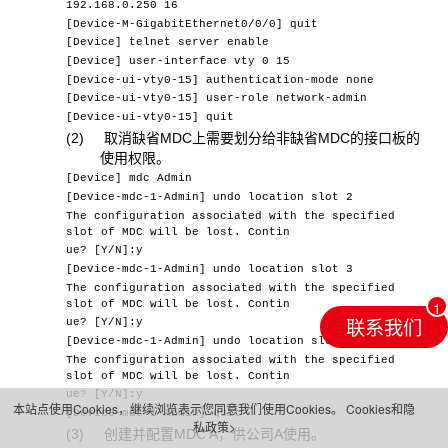
192.168.0.250 16
[Device-M-GigabitEthernet0/0/0] quit
[Device] telnet server enable
[Device] user-interface vty 0 15
[Device-ui-vty0-15] authentication-mode none
[Device-ui-vty0-15] user-role network-admin
[Device-ui-vty0-15] quit
(2) 取消缺省MDC上需要划分给非缺省MDC的接口板的
使用权限。
[Device] mdc Admin
[Device-mdc-1-Admin] undo location slot 2
The configuration associated with the specified
slot of MDC will be lost. Contin
ue? [Y/N]:y
[Device-mdc-1-Admin] undo location slot 3
The configuration associated with the specified
slot of MDC will be lost. Contin
联系我们
ue? [Y/N]:y
[Device-mdc-1-Admin] undo location slot 4
The configuration associated with the specified
slot of MDC will be lost. Contin
ue? [Y/N]:y
本站点使用Cookies，继续浏览表示您同意我们使用Cookies。
Cookies和隐
[Device-mdc-1-Admin] quit
私政策>
(3) 创建并配置MDC A，供公司A使用。