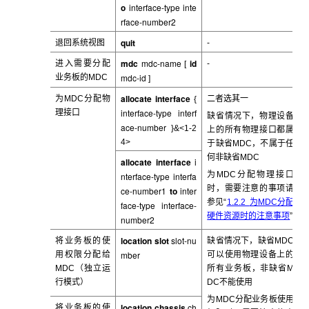
o
interface-type inte
rface-number2
quit
退回系统视图
-
mdc
mdc-name
id
进入需要分配
-
[
mdc-id
业务板的MDC
]
allocate interface
为MDC分配物
二者选其一
{
interface-type interf
理接口
缺省情况下，物理设备
ace-number
}&<1-2
上的所有物理接口都属
4>
于缺省MDC，不属于任
何非缺省MDC
allocate interface
i
为MDC分配物理接口
nterface-type
interfa
时，需要注意的事项请
ce-number1
to
inter
参见“
1.2.2
为MDC分配
face-type interface-
硬件资源时的注意事项
”
number2
location slot
slot-nu
将业务板的使
缺省情况下，缺省MDC
mber
用权限分配给
可以使用物理设备上的
MDC
（独立运
所有业务板，非缺省M
行模式）
DC不能使用
为MDC
分配业务板使用
location chassis
ch
将业务板的使