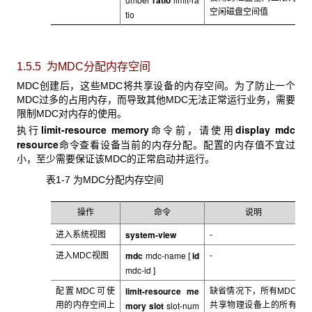
ratio
空闲磁盘空间值
tio
1.5.5 为MDC分配内存空间
MDC
创建后，这些MDC将共享设备的内存空间。为了防止一个
MDC过多的占用内存，而导致其他MDC无法正常运行业务，需要
限制MDC对内存的使用。
limit-resource memory
display mdc
执行
命令前，请使用
resource
命令查看设备当前的内存分配。配置的内存值不宜过
小，至少需要保证该MDC的正常启动并运行。
表1-7 为MDC
分配内存空间
操作
命令
说明
system-view
进入系统视图
-
mdc
mdc-name
id
进入MDC
视图
-
[
mdc-id
]
limit-resource me
配置MDC
可使
缺省情况下，所有MDC
mory slot
slot-num
用的内存空间上
共享物理设备上的所有