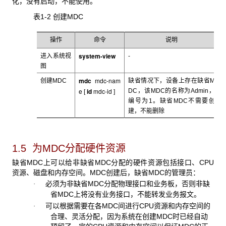
化，没有启动，不能使用。
表1-2 创建MDC
操作
命令
说明
system-view
进入系统视
-
图
mdc
mdc-nam
创建MDC
缺省情况下，设备上存在缺省M
e
id
mdc-id
DC
，该MDC的名称为Admin，
[
]
编号为1。缺省MDC不需要创
建，不能删除
1.5 为MDC
分配硬件资源
缺省MDC
上可以给非缺省MDC分配的硬件资源包括接口、CPU
资源、磁盘和内存空间。MDC创建后，缺省MDC的管理员：
必须为非缺省
MDC分配物理接口和业务板，否则非缺
·
省MDC上将没有业务接口，不能转发业务报文。
可以根据需要在各
MDC间进行CPU资源和内存空间的
·
合理、灵活分配，因为系统在创建MDC时已经自动