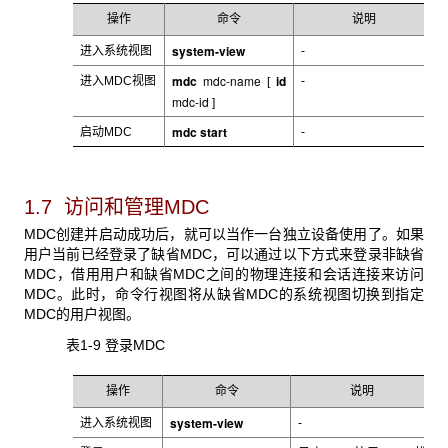
操作
命令
说明
system-view
进入系统视图
-
mdc
mdc-name
id
进入MDC
视图
-
[
mdc-id
]
mdc start
启动MDC
-
1.7 访问和管理
MDC
MDC
创建并启动成功后，就可以当作一台独立设备使用了。如果
用户当前已经登录了缺省MDC，可以通过以下方式来登录非缺省
MDC，借用用户和缺省MDC之间的物理连接和会话连接来访问
MDC。此时，命令行视图将从缺省MDC的系统视图切换到指定
MDC的用户视图。
表1-9 登录MDC
操作
命令
说明
system-view
进入系统视图
-