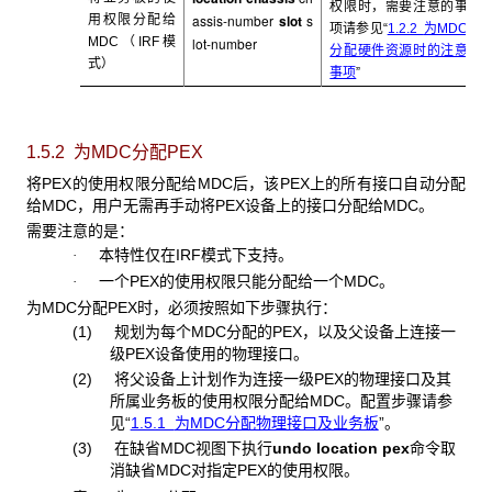
权限时，需要注意的事
assis-number
slot
s
用权限分配给
项请参见“
1.2.2
为MDC
MDC
（IRF模
lot-number
分配硬件资源时的注意
式）
事项
”
1.5.2 为MDC分配PEX
将PEX的使用权限分配给MDC后，该PEX上的所有接口自动分配
给MDC，用户无需再手动将PEX设备上的接口分配给MDC。
需要注意的是：
本特性仅在IRF模式下支持。
·
一个PEX的使用权限只能分配给一个MDC。
·
为MDC分配PEX时，必须按照如下步骤执行：
(1) 规划为每个MDC分配的PEX，以及父设备上连接一
级PEX设备使用的物理接口。
(2) 将父设备上计划作为连接一级PEX的物理接口及其
所属业务板的使用权限分配给MDC。配置步骤请参
见“
1.5.1
为MDC分配物理接口及业务板
”。
(3) 在缺省MDC视图下执行
undo location pex
命令取
消缺省MDC对指定PEX的使用权限。