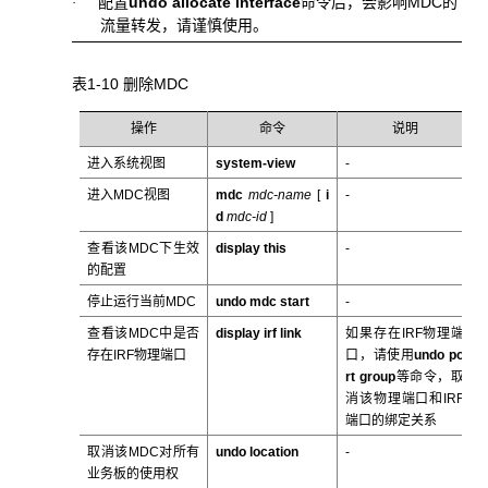
配置
undo allocate interface
命令后，会影响MDC的
·
流量转发，请谨慎使用。
表1-10 删除MDC
操作
命令
说明
进入系统视图
system-view
-
进入MDC视图
mdc
mdc-name
[
i
-
d
mdc-id
]
查看该MDC下生效
display this
-
的配置
停止运行当前MDC
undo mdc start
-
查看该MDC中是否
display irf link
如果存在IRF物理端
存在IRF物理端口
口，请使用
undo po
rt group
等命令，取
消该物理端口和IRF
端口的绑定关系
取消该MDC对所有
undo location
-
业务板的使用权