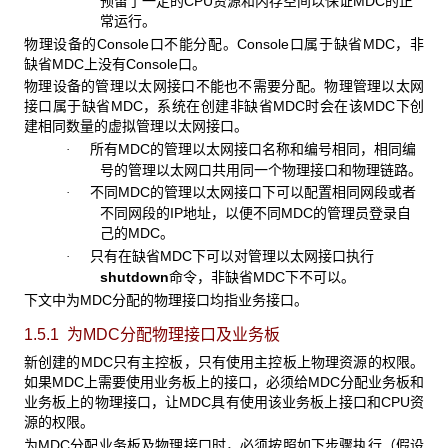
预留了一定的CPU资源和内存空间以保证MDC的正
常运行。
物理设备的Console
口不能分配。Console口属于缺省MDC，非
缺省MDC上没有Console口。
物理设备的管理以太网接口不能也不需要分配。物理管理以太网
接口属于缺省MDC，系统在创建非缺省MDC时会在该MDC下创
建相同数量的虚拟管理以太网接口。
所有MDC的管理以太网接口名称和编号相同，相同编
·
号的管理以太网口共用同一个物理接口和物理链路。
不同MDC的管理以太网接口下可以配置相同网段或者
·
不同网段的IP地址，以便不同MDC的管理员登录自
己的MDC。
只有在缺省MDC下可以对管理以太网接口执行
·
shutdown
命令，非缺省MDC下不可以。
下文中为MDC分配的物理接口均指业务接口。
1.5.1 为MDC
分配物理接口及业务板
新创建的MDC
只有主控板，只有使用主控板上物理资源的权限。
如果MDC上需要使用业务板上的接口，必须给MDC分配业务板和
业务板上的物理接口，让MDC具有使用该业务板上接口和CPU资
源的权限。
为MDC分配业务板及物理接口时，必须按照如下步骤执行（假设