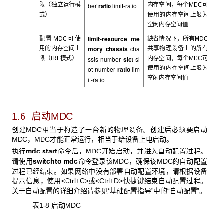
限（独立运行模
ber
ratio
limit-ratio
内存空间，每个MDC可
式）
使用的内存空间上限为
空闲内存空间值
limit-resource me
配置MDC
可使
缺省情况下，所有MDC
mory chassis
cha
用的内存空间上
共享物理设备上的所有
限（IRF模式）
ssis-number
slot
sl
内存空间，每个MDC可
使用的内存空间上限为
ot-number
ratio
lim
空闲内存空间值
it-ratio
1.6 启动
MDC
创建MDC
相当于构造了一台新的物理设备。创建后必须要启动
MDC，MDC才能正常运行，相当于给设备上电启动。
mdc start
执行
命令后，MDC开始启动，并进入自动配置过程。
switchto mdc
请使用
命令登录该MDC，确保该MDC的自动配置
过程已经结束。如果网络中没有部署自动配置环境，请根据设备
提示信息，使用<Ctrl+C>或<Ctrl+D>快捷键结束自动配置过程。
关于自动配置的详细介绍请参见“基础配置指导”中的“自动配置”。
表1-8 启动MDC