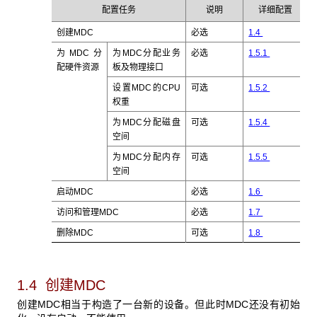
配置任务
说明
详细配置
创建MDC
必选
1.4
为MDC分
为MDC分配业务
必选
1.5.1
配硬件资源
板及物理接口
设置MDC的CPU
可选
1.5.2
权重
为MDC分配磁盘
可选
1.5.4
空间
为MDC分配内存
可选
1.5.5
空间
启动MDC
必选
1.6
访问和管理MDC
必选
1.7
删除MDC
可选
1.8
1.4 创建MDC
创建MDC
相当于构造了一台新的设备。但此时MDC还没有初始