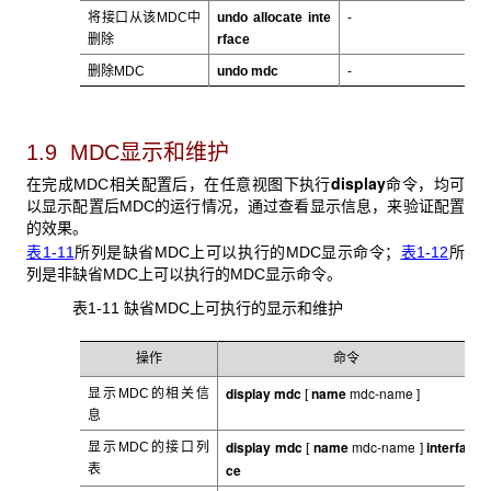
将接口从该MDC中
undo allocate inte
-
删除
rface
删除MDC
undo mdc
-
1.9 MDC
显示和维护
display
在完成MDC
相关配置后，在任意视图下执行
命令，均可
以显示配置后MDC的运行情况，通过查看显示信息，来验证配置
的效果。
表1-11
所列是缺省MDC上可以执行的MDC显示命令；
表1-12
所
列是非缺省MDC上可以执行的MDC显示命令。
表1-11 缺省MDC
上可执行的显示和维护
操作
命令
display mdc
name
mdc-name
显示MDC
的相关信
[
]
息
display mdc
name
mdc-name
interfa
显示MDC
的接口列
[
]
ce
表