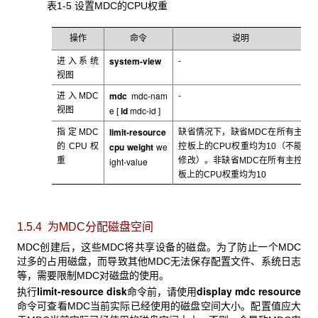
表1-5 设置MDC
的CPU权重
操作
命令
说明
system-view
进入系统
-
视图
mdc
mdc-nam
进入MDC
-
e
id
mdc-id
视图
[
]
limit-resource
指定MDC
缺省情况下，缺省MDC
在所有主
cpu weight
we
的CPU权
控板上的CPU权重均为10（不能
重
ight-value
修改）。非缺省MDC在所有主控
板上的CPU权重均为10
1.5.4 为MDC分配磁盘空间
MDC
创建后，这些MDC将共享设备的磁盘。为了防止一个MDC
过多的占用磁盘，而导致其他MDC无法保存配置文件、系统日志
等，需要限制MDC对磁盘的使用。
limit-resource disk
display mdc resource
执行
命令前，请使用
命令可查看MDC当前实际已经使用的磁盘空间大小。配置值应大