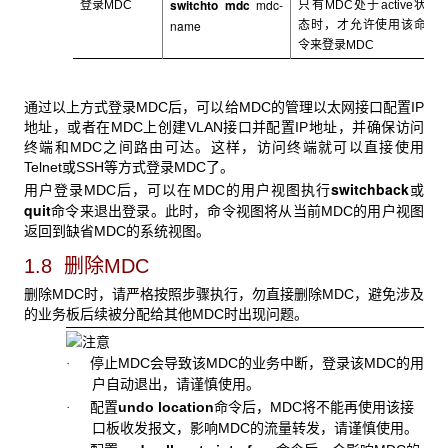
switchto mdc
mdc-
登录MDC
只有MDC
处于active状
name
态时，才允许使用该命
令来登录MDC
通过以上方式登录MDC
后，可以给MDC的管理以太网接口配置IP
地址，或者在MDC上创建VLAN接口并配置IP地址，并确保访问
终端和MDC之间路由可达。这样，访问终端就可以直接使用
Telnet或SSH等方式登录MDC了。
switchback
用户登录MDC
后，可以在MDC的用户视图执行
或
quit
命令来退出登录。此时，命令视图将从当前MDC的用户视图
返回到缺省MDC的系统视图。
1.8 删除MDC
删除MDC时，请严格按照步骤执行，勿直接删除MDC，避免涉及
的业务板后续被分配给其他MDC时出现问题。
停止MDC会导致该MDC的业务中断，登录该MDC的用
·
户自动退出，请谨慎使用。
配置
undo location
命令后，MDC将不能再使用该接
·
口板收发报文，影响MDC的流量转发，请谨慎使用。