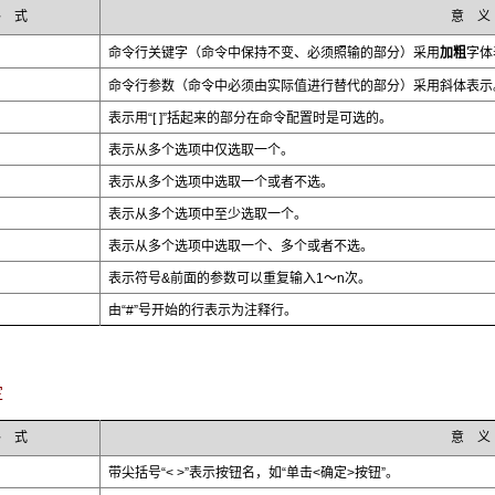
格 式
意 义
加粗
命令行关键字（命令中保持不变、必须照输的部分）采用
字体
斜体
命令行参数（命令中必须由实际值进行替代的部分）采用
表示
表示用“[ ]”括起来的部分在命令配置时是可选的。
表示从多个选项中仅选取一个。
表示从多个选项中选取一个或者不选。
表示从多个选项中至少选取一个。
表示从多个选项中选取一个、多个或者不选。
表示符号&前面的参数可以重复输入1～n次。
由“#”号开始的行表示为注释行。
定
格 式
意 义
带尖括号“< >”表示按钮名，如“单击<确定>按钮”。