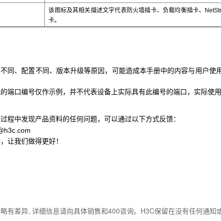
该图标及其相关描述文字代表防火墙插卡、负载均衡插卡、NetStre
卡。
号不同、配置不同、版本升级等原因，可能造成本手册中的内容与用户使
现的端口编号仅作示例，并不代表设备上实际具有此编号的端口，实际使
用过程中发现产品资料的任何问题，可以通过以下方式反馈：
o@h3c.com
馈，让我们做得更好！
略有差异, 详细信息请向具体销售和400咨询。H3C保留在没有任何通