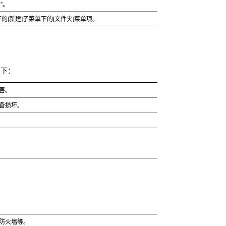
”。
下的[新建]子菜单下的[文件夹]菜单项。
如下：
害。
备损坏。
防火墙等。