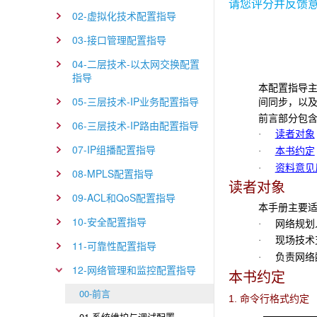
请您评分并反馈
02-虚拟化技术配置指导
03-接口管理配置指导
04-二层技术-以太网交换配置
指导
本配置指导
05-三层技术-IP业务配置指导
间同步，以
前言部分包
06-三层技术-IP路由配置指导
读者对象
·
07-IP组播配置指导
本书约定
·
资料意见
·
08-MPLS配置指导
读者对象
09-ACL和QoS配置指导
本手册主要
10-安全配置指导
网络规划
·
现场技术支
·
11-可靠性配置指导
负责网络配
·
12-网络管理和监控配置指导
本书约定
00-前言
1. 命令行格式约定
01-系统维护与调试配置