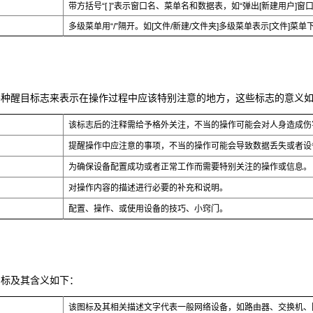
带方括号“[ ]”表示窗口名、菜单名和数据表，如“弹出[新建用户]窗口
多级菜单用“/”隔开。如[文件/新建/文件夹]多级菜单表示[文件]菜单
各种醒目标志来表示在操作过程中应该特别注意的地方，这些标志的意义
该标志后的注释需给予格外关注，不当的操作可能会对人身造成伤
提醒操作中应注意的事项，不当的操作可能会导致数据丢失或者设
为确保设备配置成功或者正常工作而需要特别关注的操作或信息。
对操作内容的描述进行必要的补充和说明。
配置、操作、或使用设备的技巧、小窍门。
图标及其含义如下：
该图标及其相关描述文字代表一般网络设备，如路由器、交换机、