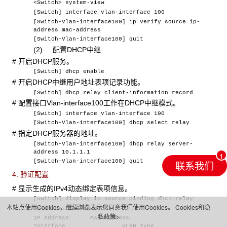
<Switch> system-view
[Switch] interface vlan-interface 100
[Switch-Vlan-interface100] ip verify source ip-
address mac-address
[Switch-Vlan-interface100] quit
(2) 配置DHCP中继
# 开启DHCP服务。
[Switch] dhcp enable
# 开启DHCP中继用户地址表项记录功能。
[Switch] dhcp relay client-information record
# 配置接口Vlan-interface100工作在DHCP中继模式。
[Switch] interface vlan-interface 100
[Switch-Vlan-interface100] dhcp select relay
# 指定DHCP服务器的地址。
[Switch-Vlan-interface100] dhcp relay server-
address 10.1.1.1
[Switch-Vlan-interface100] quit
联系我们
4. 验证配置
# 显示生成的IPv4动态绑定表项信息。
[Switch] display ip source binding dhcp-relay
本站点使用Cookies，继续浏览表示您同意我们使用Cookies。
Cookies和隐
Total entries found: 1
私政策>
IP Address MAC Address
Interface VLAN Type