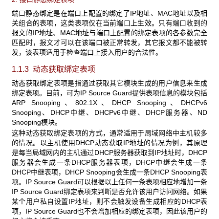
端口静态绑定是在端口上配置的绑定了IP地址、MAC地址以及相
关组合的表项，这类表项仅在当前端口上生效。只有端口收到的
报文的IP地址、MAC地址与端口上配置的绑定表项的各参数完全
匹配时，报文才可以在该端口被正常转发，其它报文都不能被转
发，该表项适用于检查端口上接入用户的合法性。
1.1.3 动态获取绑定表项
动态获取绑定表项是指通过获取其它模块生成的用户信息来生成
绑定表项。目前，可为IP Source Guard提供表项信息的模块包括
ARP Snooping、802.1X、DHCP Snooping、DHCPv6
Snooping、DHCP中继、DHCPv6中继、DHCP服务器、ND
Snooping模块。
这种动态获取绑定表项的方式，通常适用于局域网络中主机较多
的情况。以主机使用DHCP动态获取IP地址的情况为例，其原理
是每当局域网内的主机通过DHCP服务器获取到IP地址时，DHCP
服务器会生成一条DHCP服务器表项，DHCP中继会生成一条
DHCP中继表项，DHCP Snooping会生成一条DHCP Snooping表
项。IP Source Guard可以根据以上任何一条表项相应地增加一条
IP Source Guard绑定表项来判断是否允许该用户访问网络。如果
某个用户私自设置IP地址，则不会触发设备生成相应的DHCP表
项，IP Source Guard也不会增加相应的绑定表项，因此该用户的