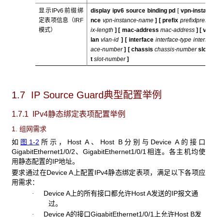
显示IPv6前缀绑
display ipv6 source binding pd
[
vpn-insta
定表项信息（IRF
nce
vpn-instance-name
] [
prefix
prefix
/
pref
模式）
ix-length
] [
mac-address
mac-address
] [
v
lan
vlan-id
] [
interface
interface-type interf
ace-number
] [
chassis
chassis-number
slo
t
slot-number
]
1.7 IP Source Guard
典型配置举例
1.7.1 IPv4
静态绑定表项配置举例
1. 组网需求
如
图1-2
所示，Host A、Host B分别与Device A的接口
GigabitEthernet1/0/2、GigabitEthernet1/0/1相连。各主机均使
用静态配置的IP地址。
要求通过在Device A上配置IPv4静态绑定表项，满足以下各项应
用需求：
Device A上的所有接口都允许Host A发送的IP报文通
·
过。
Device A的接口GigabitEthernet1/0/1上允许Host B发
·