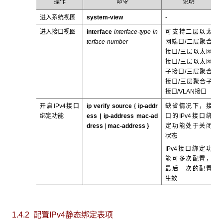
操作
命令
说明
进入系统视图
system-view
-
进入接口视图
interface
interface-type in
可支持二层以太
terface-number
网端口/二层聚合
接口/三层以太网
接口/三层以太网
子接口/三层聚合
接口/三层聚合子
接口/VLAN接口
开启IPv4接口
ip verify source
{
ip-addr
缺省情况下，接
绑定功能
ess |
ip-address
mac-ad
口的IPv4接口绑
dress
|
mac-address
}
定功能处于关闭
状态
IPv4接口绑定功
能可多次配置，
最后一次的配置
生效
1.4.2 配置IPv4静态绑定表项