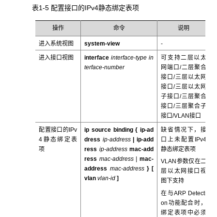
表1-5 配置接口的IPv4静态绑定表项
操作
命令
说明
进入系统视图
system-view
-
进入接口视图
interface
interface-type
in
可支持二层以太
terface-number
网端口/二层聚合
接口/三层以太网
接口/三层以太网
子接口/三层聚合
接口/三层聚合子
接口/VLAN接口
配置接口的IPv
ip
source
binding
{
ip-ad
缺省情况下，接
4静态绑定表
dress
ip-address
| ip-add
口上未配置IPv4
项
ress
ip-address
mac-add
静态绑定表项
ress
mac-address |
mac-
VLAN参数仅在二
address
mac-address
} [
层以太网接口视
vlan
vlan-id
]
图下支持
在与ARP Detecti
on功能配合时，
绑定表项中必须