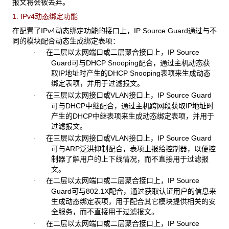
报文将会被丢弃。
1. IPv4动态绑定功能
在配置了IPv4动态绑定功能的接口上，IP Source Guard通过与不
同的模块配合动态生成绑定表项：
在二层以太网端口或二层聚合接口上，IP Source
·
Guard可与DHCP Snooping配合，通过主机动态获
取IP地址时产生的DHCP Snooping表项来生成动态
绑定表项，并用于过滤报文。
在三层以太网接口或VLAN接口上，IP Source Guard
·
可与DHCP中继配合，通过主机跨网段获取IP地址时
产生的DHCP中继表项来生成动态绑定表项，并用于
过滤报文。
在三层以太网接口或VLAN接口上，IP Source Guard
·
可与ARP泛洪抑制配合，表项上报给控制器，以便控
制器了解用户的上下线情况，而不直接用于过滤报
文。
在二层以太网端口或二层聚合接口上，IP Source
·
Guard可与802.1X配合，通过获取认证用户的信息来
生成动态绑定表项，用于配合其它模块提供相关的安
全服务，而不直接用于过滤报文。
在二层以太网端口或二层聚合接口上，IP Source
·