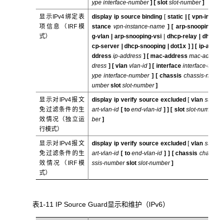
ype interface-number
] [
slot
slot-number
]
显示IPv4绑定表
display ip source binding
[
static | [
vpn-in
项信息（IRF模
stance
vpn-instance-name
] [
arp-snoopin
式）
g-vlan | arp-snooping-vsi
|
dhcp-relay |
dh
cp-server
|
dhcp-snooping
|
dot1x
] ]
[
ip-a
ddress
ip-address
] [
mac-address
mac-ad
dress
] [
vlan
vlan-id
] [
interface
interface-t
ype interface-number
] [
chassis
chassis-n
umber
slot
slot-number
]
显示对IPv4报文
display ip verify source excluded
[
vlan
st
免过滤条件的生
art-vlan-id
[
to
end-vlan-id
] ] [
slot
slot-num
效情况（独立运
ber
]
行模式）
显示对IPv4报文
display ip verify source excluded
[
vlan
st
免过滤条件的生
art-vlan-id
[
to
end-vlan-id
] ] [
chassis
cha
效情况（IRF模
ssis-number
slot
slot-number
]
式）
表1-11 IP Source Guard显示和维护（IPv6）