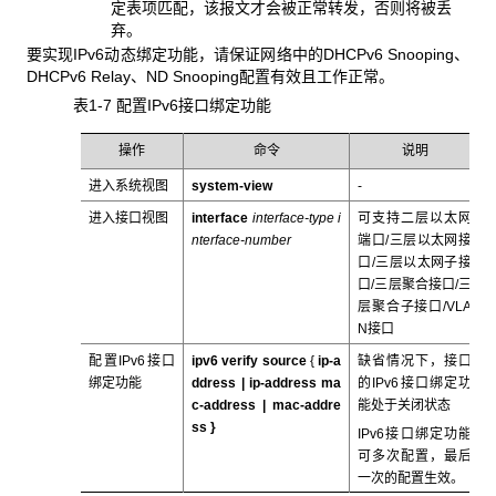
定表项匹配，该报文才会被正常转发，否则将被丢
弃。
要实现IPv6动态绑定功能，请保证网络中的DHCPv6 Snooping、
DHCPv6 Relay、ND Snooping配置有效且工作正常。
表1-7 配置IPv6接口绑定功能
操作
命令
说明
进入系统视图
system-view
-
进入接口视图
interface
interface-type i
可支持二层以太网
nterface-number
端口/三层以太网接
口/三层以太网子接
口/三层聚合接口/三
层聚合子接口/VLA
N接口
配置IPv6接口
ipv6 verify source
{
ip-a
缺省情况下，接口
绑定功能
ddress |
ip-address ma
的IPv6接口绑定功
c-address | mac-addre
能处于关闭状态
ss
}
IPv6接口绑定功能
可多次配置，最后
一次的配置生效。