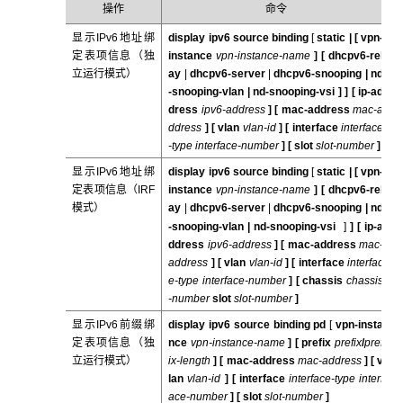
操作
命令
显示IPv6地址绑
display ipv6 source binding
[
static | [
vpn-
定表项信息（独
instance
vpn-instance-name
] [
dhcpv6-rel
立运行模式）
ay
|
dhcpv6-server
|
dhcpv6-snooping |
nd
-snooping-vlan | nd-snooping-vsi
]
] [
ip-ad
dress
ipv6-address
] [
mac-address
mac-a
ddress
] [
vlan
vlan-id
] [
interface
interface
-type interface-number
] [
slot
slot-number
]
显示IPv6地址绑
display ipv6 source binding
[
static |
[
vpn-
定表项信息（IRF
instance
vpn-instance-name
] [
dhcpv6-rel
模式）
ay
|
dhcpv6-server
|
dhcpv6-snooping |
nd
-snooping-vlan | nd-snooping-vsi
]
]
[
ip-a
ddress
ipv6-address
] [
mac-address
mac-
address
] [
vlan
vlan-id
] [
interface
interfac
e-type interface-number
] [
chassis
chassis
-number
slot
slot-number
]
显示IPv6前缀绑
display ipv6 source binding pd
[
vpn-insta
定表项信息（独
nce
vpn-instance-name
] [
prefix
prefix
/
pref
立运行模式）
ix-length
] [
mac-address
mac-address
] [
v
lan
vlan-id
] [
interface
interface-type interf
ace-number
] [
slot
slot-number
]