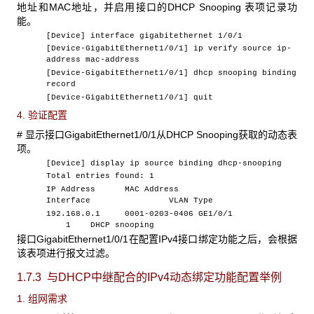
地址和MAC地址，并启用接口的DHCP Snooping 表项记录功
能。
[Device] interface gigabitethernet 1/0/1
[Device-GigabitEthernet1/0/1] ip verify source ip-
address mac-address
[Device-GigabitEthernet1/0/1] dhcp snooping binding
record
[Device-GigabitEthernet1/0/1] quit
4. 验证配置
# 显示接口GigabitEthernet1/0/1从DHCP Snooping获取的动态表
项。
[Device] display ip source binding dhcp-snooping
Total entries found: 1
IP Address MAC Address
Interface VLAN Type
192.168.0.1 0001-0203-0406 GE1/0/1
1 DHCP snooping
接口GigabitEthernet1/0/1在配置IPv4接口绑定功能之后，会根据
该表项进行报文过滤。
1.7.3 与DHCP
中继配合的IPv4动态绑定功能配置举例
1. 组网需求