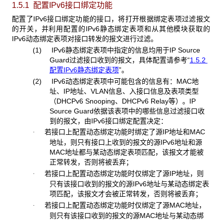
1.5.1 配置IPv6
接口绑定功能
配置了IPv6接口绑定功能的接口，将打开根据绑定表项过滤报文
的开关，并利用配置的IPv6静态绑定表项和从其他模块获取的
IPv6动态绑定表项对接口转发的报文进行过滤。
(1) IPv6静态绑定表项中指定的信息均用于IP Source
Guard过滤接口收到的报文，具体配置请参考“
1.5.2
配置IPv6静态绑定表项
”。
(2) IPv6动态绑定表项中可能包含的信息有：MAC地
址、IP地址、VLAN信息、入接口信息及表项类型
（DHCPv6 Snooping、DHCPv6 Relay等）。IP
Source Guard依据该表项中的哪些信息过滤接口收
到的报文，由IPv6接口绑定配置决定：
若接口上配置动态绑定功能时绑定了源IP地址和MAC
·
地址，则只有接口上收到的报文的源IPv6地址和源
MAC地址都与某动态绑定表项匹配，该报文才能被
正常转发，否则将被丢弃；
若接口上配置动态绑定功能时仅绑定了源IP地址，则
·
只有该接口收到的报文的源IPv6地址与某动态绑定表
项匹配，该报文才会被正常转发，否则将被丢弃；
若接口上配置动态绑定功能时仅绑定了源MAC地址，
·
则只有该接口收到的报文的源MAC地址与某动态绑