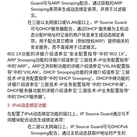
Guard可与ARP Snooping配合，通过获取的ARP
Snooping表项来生成动态绑定表项，并用于过滤报
文。
在三层以太网接口或VLAN接口上，IP Source Guard
·
可与DHCP服务器配合，通过DHCP 服务器为主机动
态分配IP地址时记录的用户信息来生成动态绑定表
项，用于配合其它模块（例如授权ARP）提供相关的
安全服务，而不直接用于过滤报文。
802.1X功能的详细介绍请参见“安全配置指导”中的“802.1X”。
ARP Snooping功能的详细介绍请参见“三层技术-IP业务配置指导”
中的“ARP”。ARP泛洪抑制功能的详细介绍请参见“VXLAN配置指
导”中的“VXLAN”。DHCP Snooping功能的详细介绍请参见“三层
技术-IP业务配置指导”中的“DHCP Snooping”。DHCP中继功能的
详细介绍请参见“三层技术-IP业务配置指导”中的“DHCP中继”。
DHCP服务器功能的详细介绍请参见“三层技术-IP业务配置指导”
中的“DHCP服务器”。
2. IPv6动态绑定功能
在配置了IPv6动态绑定功能的接口上，IP Source Guard通过与不
同模块配合动态生成绑定表项：
在二层以太网端口上，IP Source Guard可与DHCPv6
·
Snooping配合，通过主机动态获取IP地址时产生的