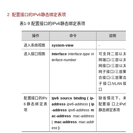
2. 配置接口的IPv6静态绑定表项
表1-9 配置接口的IPv6静态绑定表项
操作
命令
说明
进入系统视图
system-view
-
进入接口视图
interface
interface-type
in
可支持二层以太
terface-number
网端口/三层以太
网接口/三层以太
网子接口/三层聚
合接口/三层聚合
子接口/VLAN接
口
配置接口的IPv
ipv6
source
binding
{
ip-
缺省情况下，未
6静态绑定表
address
ipv6-address
| ip
配置接 口上IPv6
项
-address
ipv6-address
m
静态绑定表项
ac-address
mac-address
|
mac-address
mac-addr
ess
}